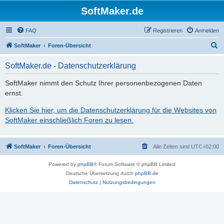
SoftMaker.de
FAQ
Registrieren
Anmelden
S
SoftMaker
Foren-Übersicht
u
SoftMaker.de - Datenschutzerklärung
c
h
SoftMaker nimmt den Schutz Ihrer personenbezogenen Daten
ernst.
e
Klicken Sie hier, um die Datenschutzerklärung für die Websites von
SoftMaker einschließlich Foren zu lesen.
SoftMaker
Foren-Übersicht
Alle Zeiten sind
UTC+02:00
Powered by
phpBB
® Forum Software © phpBB Limited
Deutsche Übersetzung durch
phpBB.de
Datenschutz
|
Nutzungsbedingungen