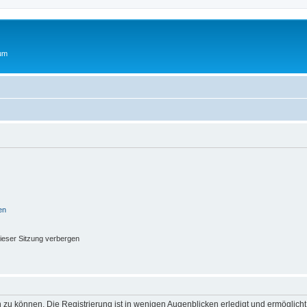
rum
en
ieser Sitzung verbergen
 zu können. Die Registrierung ist in wenigen Augenblicken erledigt und ermöglicht