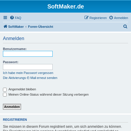
SoftMaker.de
FAQ
Registrieren
Anmelden
S
SoftMaker
Foren-Übersicht
u
Anmelden
c
h
Benutzername:
e
Passwort:
Ich habe mein Passwort vergessen
Die Aktivierungs-E-Mail erneut senden
Angemeldet bleiben
Meinen Online-Status während dieser Sitzung verbergen
REGISTRIEREN
Sie müssen in diesem Forum registriert sein, um sich anmelden zu können.