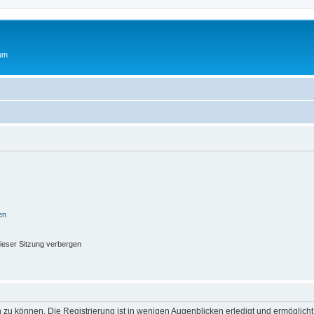
rum
en
ieser Sitzung verbergen
 zu können. Die Registrierung ist in wenigen Augenblicken erledigt und ermöglicht