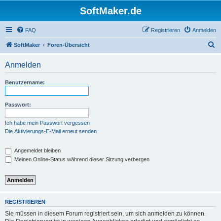
SoftMaker.de
FAQ
Registrieren
Anmelden
S
SoftMaker
Foren-Übersicht
u
Anmelden
c
h
Benutzername:
e
Passwort:
Ich habe mein Passwort vergessen
Die Aktivierungs-E-Mail erneut senden
Angemeldet bleiben
Meinen Online-Status während dieser Sitzung verbergen
REGISTRIEREN
Sie müssen in diesem Forum registriert sein, um sich anmelden zu können.