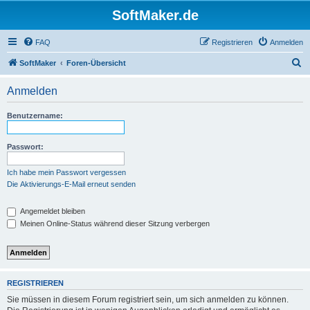
SoftMaker.de
FAQ
Registrieren
Anmelden
S
SoftMaker
Foren-Übersicht
u
Anmelden
c
h
Benutzername:
e
Passwort:
Ich habe mein Passwort vergessen
Die Aktivierungs-E-Mail erneut senden
Angemeldet bleiben
Meinen Online-Status während dieser Sitzung verbergen
REGISTRIEREN
Sie müssen in diesem Forum registriert sein, um sich anmelden zu können.