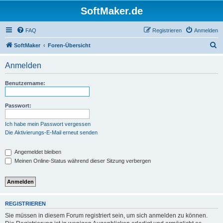
SoftMaker.de
FAQ
Registrieren
Anmelden
S
SoftMaker
Foren-Übersicht
u
Anmelden
c
h
Benutzername:
e
Passwort:
Ich habe mein Passwort vergessen
Die Aktivierungs-E-Mail erneut senden
Angemeldet bleiben
Meinen Online-Status während dieser Sitzung verbergen
REGISTRIEREN
Sie müssen in diesem Forum registriert sein, um sich anmelden zu können.