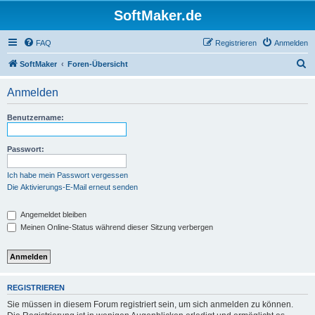
SoftMaker.de
FAQ
Registrieren
Anmelden
S
SoftMaker
Foren-Übersicht
u
Anmelden
c
h
Benutzername:
e
Passwort:
Ich habe mein Passwort vergessen
Die Aktivierungs-E-Mail erneut senden
Angemeldet bleiben
Meinen Online-Status während dieser Sitzung verbergen
REGISTRIEREN
Sie müssen in diesem Forum registriert sein, um sich anmelden zu können.