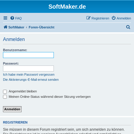
SoftMaker.de
FAQ
Registrieren
Anmelden
S
SoftMaker
Foren-Übersicht
u
Anmelden
c
h
Benutzername:
e
Passwort:
Ich habe mein Passwort vergessen
Die Aktivierungs-E-Mail erneut senden
Angemeldet bleiben
Meinen Online-Status während dieser Sitzung verbergen
REGISTRIEREN
Sie müssen in diesem Forum registriert sein, um sich anmelden zu können.