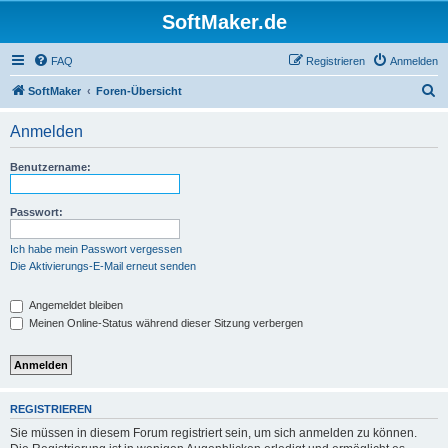
SoftMaker.de
FAQ
Registrieren
Anmelden
S
SoftMaker
Foren-Übersicht
u
Anmelden
c
h
Benutzername:
e
Passwort:
Ich habe mein Passwort vergessen
Die Aktivierungs-E-Mail erneut senden
Angemeldet bleiben
Meinen Online-Status während dieser Sitzung verbergen
REGISTRIEREN
Sie müssen in diesem Forum registriert sein, um sich anmelden zu können.