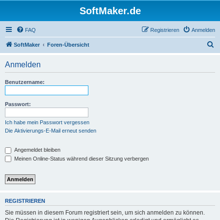
SoftMaker.de
FAQ
Registrieren
Anmelden
S
SoftMaker
Foren-Übersicht
u
Anmelden
c
h
Benutzername:
e
Passwort:
Ich habe mein Passwort vergessen
Die Aktivierungs-E-Mail erneut senden
Angemeldet bleiben
Meinen Online-Status während dieser Sitzung verbergen
REGISTRIEREN
Sie müssen in diesem Forum registriert sein, um sich anmelden zu können.