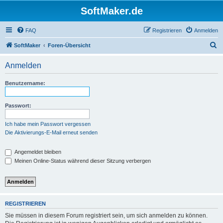
SoftMaker.de
FAQ
Registrieren
Anmelden
S
SoftMaker
Foren-Übersicht
u
Anmelden
c
h
Benutzername:
e
Passwort:
Ich habe mein Passwort vergessen
Die Aktivierungs-E-Mail erneut senden
Angemeldet bleiben
Meinen Online-Status während dieser Sitzung verbergen
REGISTRIEREN
Sie müssen in diesem Forum registriert sein, um sich anmelden zu können.