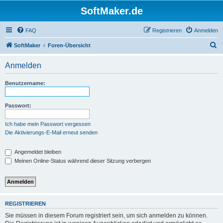
SoftMaker.de
FAQ
Registrieren
Anmelden
S
SoftMaker
Foren-Übersicht
u
Anmelden
c
h
Benutzername:
e
Passwort:
Ich habe mein Passwort vergessen
Die Aktivierungs-E-Mail erneut senden
Angemeldet bleiben
Meinen Online-Status während dieser Sitzung verbergen
REGISTRIEREN
Sie müssen in diesem Forum registriert sein, um sich anmelden zu können.