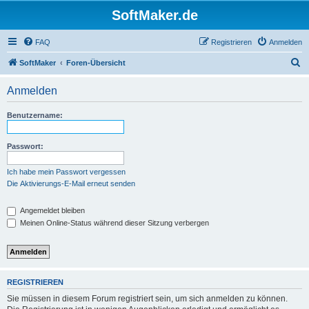
SoftMaker.de
FAQ
Registrieren
Anmelden
S
SoftMaker
Foren-Übersicht
u
Anmelden
c
h
Benutzername:
e
Passwort:
Ich habe mein Passwort vergessen
Die Aktivierungs-E-Mail erneut senden
Angemeldet bleiben
Meinen Online-Status während dieser Sitzung verbergen
REGISTRIEREN
Sie müssen in diesem Forum registriert sein, um sich anmelden zu können.