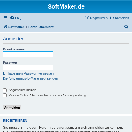
SoftMaker.de
FAQ
Registrieren
Anmelden
S
SoftMaker
Foren-Übersicht
u
Anmelden
c
h
Benutzername:
e
Passwort:
Ich habe mein Passwort vergessen
Die Aktivierungs-E-Mail erneut senden
Angemeldet bleiben
Meinen Online-Status während dieser Sitzung verbergen
REGISTRIEREN
Sie müssen in diesem Forum registriert sein, um sich anmelden zu können.