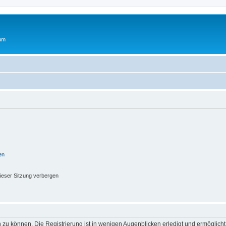
rum
en
ieser Sitzung verbergen
 zu können. Die Registrierung ist in wenigen Augenblicken erledigt und ermöglicht