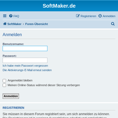
SoftMaker.de
FAQ
Registrieren
Anmelden
S
SoftMaker
Foren-Übersicht
u
Anmelden
c
h
Benutzername:
e
Passwort:
Ich habe mein Passwort vergessen
Die Aktivierungs-E-Mail erneut senden
Angemeldet bleiben
Meinen Online-Status während dieser Sitzung verbergen
REGISTRIEREN
Sie müssen in diesem Forum registriert sein, um sich anmelden zu können.