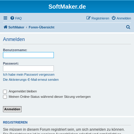
SoftMaker.de
FAQ
Registrieren
Anmelden
S
SoftMaker
Foren-Übersicht
u
Anmelden
c
h
Benutzername:
e
Passwort:
Ich habe mein Passwort vergessen
Die Aktivierungs-E-Mail erneut senden
Angemeldet bleiben
Meinen Online-Status während dieser Sitzung verbergen
REGISTRIEREN
Sie müssen in diesem Forum registriert sein, um sich anmelden zu können.