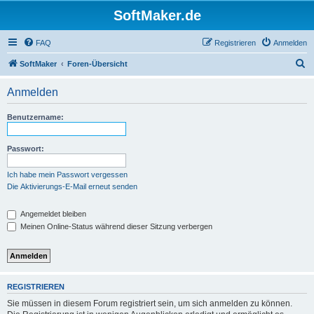
SoftMaker.de
FAQ
Registrieren
Anmelden
S
SoftMaker
Foren-Übersicht
u
Anmelden
c
h
Benutzername:
e
Passwort:
Ich habe mein Passwort vergessen
Die Aktivierungs-E-Mail erneut senden
Angemeldet bleiben
Meinen Online-Status während dieser Sitzung verbergen
REGISTRIEREN
Sie müssen in diesem Forum registriert sein, um sich anmelden zu können.