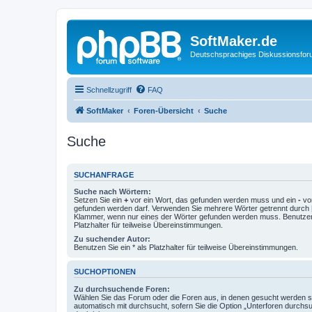
SoftMaker.de
Deutschsprachiges Diskussionsfo
Schnellzugriff
FAQ
SoftMaker
Foren-Übersicht
Suche
Suche
SUCHANFRAGE
Suche nach Wörtern:
Setzen Sie ein
+
vor ein Wort, das gefunden werden muss und ein
-
vor
gefunden werden darf. Verwenden Sie mehrere Wörter getrennt durch
Klammer, wenn nur eines der Wörter gefunden werden muss. Benutzen 
Platzhalter für teilweise Übereinstimmungen.
Zu suchender Autor:
Benutzen Sie ein * als Platzhalter für teilweise Übereinstimmungen.
SUCHOPTIONEN
Zu durchsuchende Foren:
Wählen Sie das Forum oder die Foren aus, in denen gesucht werden so
automatisch mit durchsucht, sofern Sie die Option „Unterforen durchs