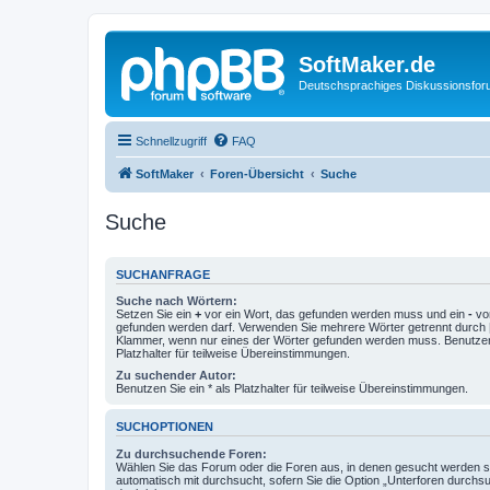
SoftMaker.de
Deutschsprachiges Diskussionsfo
Schnellzugriff
FAQ
SoftMaker
Foren-Übersicht
Suche
Suche
SUCHANFRAGE
Suche nach Wörtern:
Setzen Sie ein
+
vor ein Wort, das gefunden werden muss und ein
-
vor
gefunden werden darf. Verwenden Sie mehrere Wörter getrennt durch
Klammer, wenn nur eines der Wörter gefunden werden muss. Benutzen 
Platzhalter für teilweise Übereinstimmungen.
Zu suchender Autor:
Benutzen Sie ein * als Platzhalter für teilweise Übereinstimmungen.
SUCHOPTIONEN
Zu durchsuchende Foren:
Wählen Sie das Forum oder die Foren aus, in denen gesucht werden so
automatisch mit durchsucht, sofern Sie die Option „Unterforen durchs