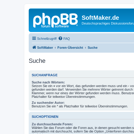
SoftMaker.de
Deutschsprachiges Diskussionsfo
Schnellzugriff
FAQ
SoftMaker
Foren-Übersicht
Suche
Suche
SUCHANFRAGE
Suche nach Wörtern:
Setzen Sie ein
+
vor ein Wort, das gefunden werden muss und ein
-
vor
gefunden werden darf. Verwenden Sie mehrere Wörter getrennt durch
Klammer, wenn nur eines der Wörter gefunden werden muss. Benutzen 
Platzhalter für teilweise Übereinstimmungen.
Zu suchender Autor:
Benutzen Sie ein * als Platzhalter für teilweise Übereinstimmungen.
SUCHOPTIONEN
Zu durchsuchende Foren:
Wählen Sie das Forum oder die Foren aus, in denen gesucht werden so
automatisch mit durchsucht, sofern Sie die Option „Unterforen durchs