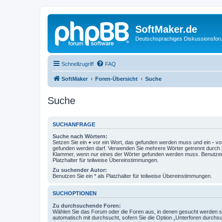
SoftMaker.de
Deutschsprachiges Diskussionsfo
Schnellzugriff
FAQ
SoftMaker
Foren-Übersicht
Suche
Suche
SUCHANFRAGE
Suche nach Wörtern:
Setzen Sie ein
+
vor ein Wort, das gefunden werden muss und ein
-
vor
gefunden werden darf. Verwenden Sie mehrere Wörter getrennt durch
Klammer, wenn nur eines der Wörter gefunden werden muss. Benutzen 
Platzhalter für teilweise Übereinstimmungen.
Zu suchender Autor:
Benutzen Sie ein * als Platzhalter für teilweise Übereinstimmungen.
SUCHOPTIONEN
Zu durchsuchende Foren:
Wählen Sie das Forum oder die Foren aus, in denen gesucht werden so
automatisch mit durchsucht, sofern Sie die Option „Unterforen durchs