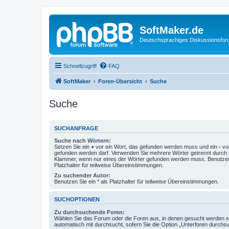
SoftMaker.de
Deutschsprachiges Diskussionsfo
Schnellzugriff
FAQ
SoftMaker
Foren-Übersicht
Suche
Suche
SUCHANFRAGE
Suche nach Wörtern:
Setzen Sie ein
+
vor ein Wort, das gefunden werden muss und ein
-
vor
gefunden werden darf. Verwenden Sie mehrere Wörter getrennt durch
Klammer, wenn nur eines der Wörter gefunden werden muss. Benutzen 
Platzhalter für teilweise Übereinstimmungen.
Zu suchender Autor:
Benutzen Sie ein * als Platzhalter für teilweise Übereinstimmungen.
SUCHOPTIONEN
Zu durchsuchende Foren:
Wählen Sie das Forum oder die Foren aus, in denen gesucht werden so
automatisch mit durchsucht, sofern Sie die Option „Unterforen durchs