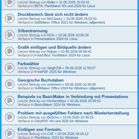
Letzter Beitrag von
Bullet
«
11.06.2026 15:03:41
Verfasst in
BETA: PlanMaker NX und 2026 für Linux
Druckbereich lässt sich nicht ändern
Letzter Beitrag von
McClusky
«
10.06.2026 16:52:01
Verfasst in
SoftMaker Office 2021 für Windows (allgemein)
Silbentrennung
Letzter Beitrag von
KGK
«
10.06.2026 10:55:36
Verfasst in
Presentations 2024 für Linux
Grafik einfügen und Bildquelle ändern
Letzter Beitrag von
Raboe
«
10.06.2026 09:58:41
Verfasst in
FreeOffice TextMaker 2024 für Linux
Farbwähler
Letzter Beitrag von
Siegfr256
«
09.06.2026 11:59:57
Verfasst in
FreePDF 2025 für Windows
Georgische Buchstaben
Letzter Beitrag von
serbmem
«
09.06.2026 10:30:05
Verfasst in
SoftMaker Office 2024 für Windows (allgemein)
Beispiele zu BasicMaker in Verbindung mit Presentations
Letzter Beitrag von
HerbertMayr
«
02.06.2026 20:09:02
Verfasst in
BasicMaker 2024 für Windows
Problem mit ausgefüllten Feldern nach Wiederherstellung
Letzter Beitrag von
BuSchu
«
19.05.2026 15:39:15
Verfasst in
FlexiPDF NX und 2025 für Windows
Einfügen von Formeln.
Letzter Beitrag von
CAF
«
03.04.2026 18:16:12
Verfasst in
PlanMaker 2024 für Windows