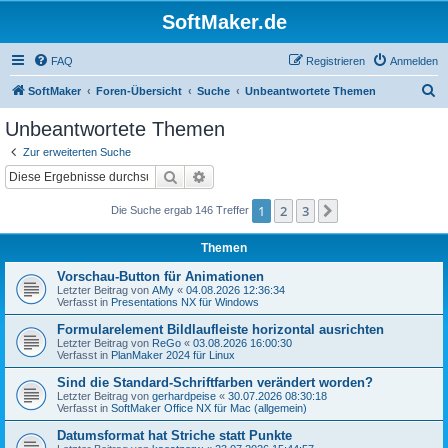
SoftMaker.de
FAQ
Registrieren
Anmelden
S
SoftMaker
Foren-Übersicht
Suche
Unbeantwortete Themen
u
Unbeantwortete Themen
c
Zur erweiterten Suche
h
Suche
Erweiterte Suche
e
1
2
3
Nächste
Die Suche ergab 146 Treffer
Themen
Vorschau-Button für Animationen
Letzter Beitrag von
AMy
«
04.08.2026 12:36:34
Verfasst in
Presentations NX für Windows
Formularelement Bildlaufleiste horizontal ausrichten
Letzter Beitrag von
ReGo
«
03.08.2026 16:00:30
Verfasst in
PlanMaker 2024 für Linux
Sind die Standard-Schriftfarben verändert worden?
Letzter Beitrag von
gerhardpeise
«
30.07.2026 08:30:18
Verfasst in
SoftMaker Office NX für Mac (allgemein)
Datumsformat hat Striche statt Punkte