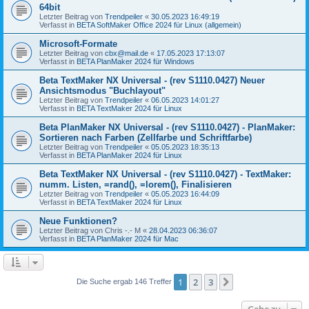
64bit
Letzter Beitrag von
Trendpeiler
«
30.05.2023 16:49:19
Verfasst in
BETA SoftMaker Office 2024 für Linux (allgemein)
Microsoft-Formate
Letzter Beitrag von
cbx@mail.de
«
17.05.2023 17:13:07
Verfasst in
BETA PlanMaker 2024 für Windows
Beta TextMaker NX Universal - (rev S1110.0427) Neuer
Ansichtsmodus "Buchlayout"
Letzter Beitrag von
Trendpeiler
«
06.05.2023 14:01:27
Verfasst in
BETA TextMaker 2024 für Linux
Beta PlanMaker NX Universal - (rev S1110.0427) - PlanMaker:
Sortieren nach Farben (Zellfarbe und Schriftfarbe)
Letzter Beitrag von
Trendpeiler
«
05.05.2023 18:35:13
Verfasst in
BETA PlanMaker 2024 für Linux
Beta TextMaker NX Universal - (rev S1110.0427) - TextMaker:
numm. Listen, =rand(), =lorem(), Finalisieren
Letzter Beitrag von
Trendpeiler
«
05.05.2023 16:44:09
Verfasst in
BETA TextMaker 2024 für Linux
Neue Funktionen?
Letzter Beitrag von
Chris -.- M
«
28.04.2023 06:36:07
Verfasst in
BETA PlanMaker 2024 für Mac
1
2
3
Nächste
Die Suche ergab 146 Treffer
Gehe zu