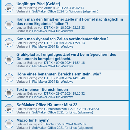
Ungültiger Pfad [Gelöst]
Letzter Beitrag von
Armin
«
28.11.2024 06:52:14
Verfasst in
SoftMaker Office 2024 für Windows (allgemein)
Kann man den Inhalt einer Zelle mit Formel nachträglich in
das reine Ergebnis "flatten"?
Letzter Beitrag von
DTFX
«
04.10.2024 22:15:33
Verfasst in
PlanMaker 2024 für Windows
Kann man dynamisch Zellen verbinden/entbinden?
Letzter Beitrag von
DTFX
«
09.09.2024 17:21:13
Verfasst in
PlanMaker 2024 für Windows
Grafikpfad auf ungültiges Ziel wird beim Speichern des
Dokuments komplett gelöscht.
Letzter Beitrag von
DTFX
«
09.09.2024 14:54:18
Verfasst in
PlanMaker 2024 für Windows
Höhe eines benannten Bereichs ermitteln. wie?
Letzter Beitrag von
DTFX
«
25.08.2024 14:15:48
Verfasst in
PlanMaker 2024 für Windows
Text in einem Bereich finden
Letzter Beitrag von
DTFX
«
29.07.2024 19:10:32
Verfasst in
PlanMaker 2024 für Windows
SoftMaker Office NX unter Mint 22
Letzter Beitrag von
GunterArentzen
«
27.07.2024 21:39:33
Verfasst in
SoftMaker Office 2021 für Linux (allgemein)
Macro für Pinyin?
Letzter Beitrag von
ThoGo
«
25.06.2024 09:05:52
Verfasst in
SoftMaker Office 2021 für Linux (allgemein)