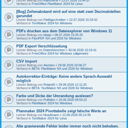
Letzter Beitrag von
kaestnerw
«
23.07.2026 15:44:57
Verfasst in
FreeOffice PlanMaker 2024 für Linux
[Bug] Zeilenabstand wird auf eine statt zwei Dezimalstellen
gerundet
Letzter Beitrag von
Fleißigschreiber
«
22.07.2026 15:33:42
Verfasst in
TextMaker 2024 für Windows
PDFs drucken aus dem Dateiexplorer von Windows 11
Letzter Beitrag von
Idepp
«
08.07.2026 15:25:25
Verfasst in
FlexiPDF NX und 2025 für Windows
PDF Export Verschlüsselung
Letzter Beitrag von
Datenhörnchen
«
30.06.2026 10:24:41
Verfasst in
FreeOffice 2024 für Windows (allgemein)
CSV Import
Letzter Beitrag von
Atomino
«
29.06.2026 20:06:27
Verfasst in
BETA: PlanMaker NX und 2026 für Windows
Autokorrektur-Einträge: Keine andere Sprach-Auswahl
möglich
Letzter Beitrag von
RolandS
«
29.06.2026 12:11:20
Verfasst in
BETA: TextMaker NX und 2026 für Windows
Farbe und Dicke der Umrandung auslesen?
Letzter Beitrag von
Puffolino
«
18.06.2026 09:59:22
Verfasst in
PlanMaker 2024 für Windows
Planmaker 2024 Pivottabelle zeigt falsche Werte an
Letzter Beitrag von
hkaufmann
«
12.06.2026 05:14:39
Verfasst in
TextMaker 2024 für Linux
Alte gravierende Fehler leider immer noch nicht behoben.