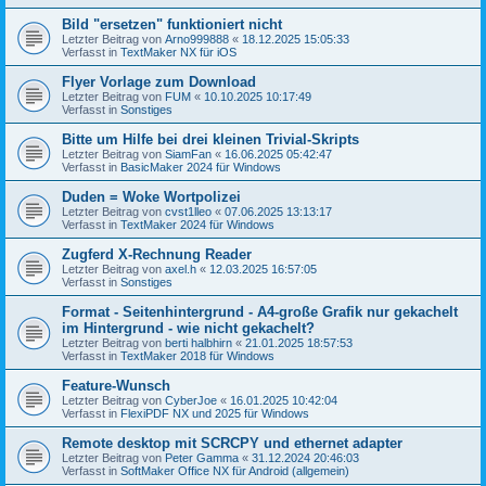
Bild "ersetzen" funktioniert nicht
Letzter Beitrag von
Arno999888
«
18.12.2025 15:05:33
Verfasst in
TextMaker NX für iOS
Flyer Vorlage zum Download
Letzter Beitrag von
FUM
«
10.10.2025 10:17:49
Verfasst in
Sonstiges
Bitte um Hilfe bei drei kleinen Trivial-Skripts
Letzter Beitrag von
SiamFan
«
16.06.2025 05:42:47
Verfasst in
BasicMaker 2024 für Windows
Duden = Woke Wortpolizei
Letzter Beitrag von
cvst1lleo
«
07.06.2025 13:13:17
Verfasst in
TextMaker 2024 für Windows
Zugferd X-Rechnung Reader
Letzter Beitrag von
axel.h
«
12.03.2025 16:57:05
Verfasst in
Sonstiges
Format - Seitenhintergrund - A4-große Grafik nur gekachelt
im Hintergrund - wie nicht gekachelt?
Letzter Beitrag von
berti halbhirn
«
21.01.2025 18:57:53
Verfasst in
TextMaker 2018 für Windows
Feature-Wunsch
Letzter Beitrag von
CyberJoe
«
16.01.2025 10:42:04
Verfasst in
FlexiPDF NX und 2025 für Windows
Remote desktop mit SCRCPY und ethernet adapter
Letzter Beitrag von
Peter Gamma
«
31.12.2024 20:46:03
Verfasst in
SoftMaker Office NX für Android (allgemein)