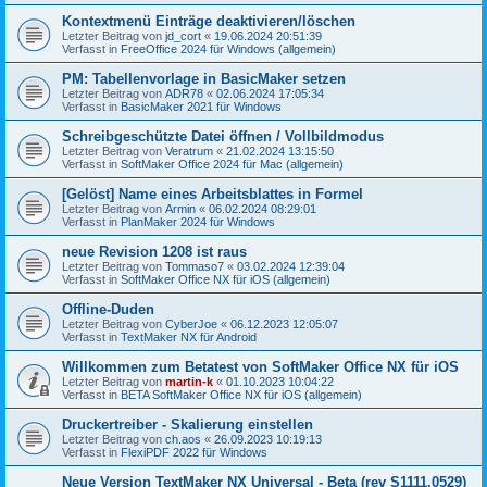
Kontextmenü Einträge deaktivieren/löschen
Letzter Beitrag von
jd_cort
«
19.06.2024 20:51:39
Verfasst in
FreeOffice 2024 für Windows (allgemein)
PM: Tabellenvorlage in BasicMaker setzen
Letzter Beitrag von
ADR78
«
02.06.2024 17:05:34
Verfasst in
BasicMaker 2021 für Windows
Schreibgeschützte Datei öffnen / Vollbildmodus
Letzter Beitrag von
Veratrum
«
21.02.2024 13:15:50
Verfasst in
SoftMaker Office 2024 für Mac (allgemein)
[Gelöst] Name eines Arbeitsblattes in Formel
Letzter Beitrag von
Armin
«
06.02.2024 08:29:01
Verfasst in
PlanMaker 2024 für Windows
neue Revision 1208 ist raus
Letzter Beitrag von
Tommaso7
«
03.02.2024 12:39:04
Verfasst in
SoftMaker Office NX für iOS (allgemein)
Offline-Duden
Letzter Beitrag von
CyberJoe
«
06.12.2023 12:05:07
Verfasst in
TextMaker NX für Android
Willkommen zum Betatest von SoftMaker Office NX für iOS
Letzter Beitrag von
martin-k
«
01.10.2023 10:04:22
Verfasst in
BETA SoftMaker Office NX für iOS (allgemein)
Druckertreiber - Skalierung einstellen
Letzter Beitrag von
ch.aos
«
26.09.2023 10:19:13
Verfasst in
FlexiPDF 2022 für Windows
Neue Version TextMaker NX Universal - Beta (rev S1111.0529)