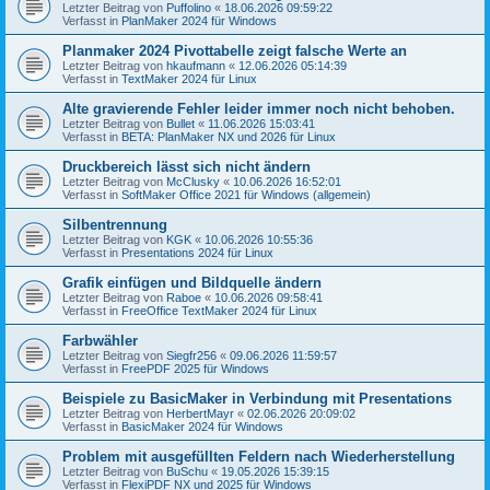
Letzter Beitrag von
Puffolino
«
18.06.2026 09:59:22
Verfasst in
PlanMaker 2024 für Windows
Planmaker 2024 Pivottabelle zeigt falsche Werte an
Letzter Beitrag von
hkaufmann
«
12.06.2026 05:14:39
Verfasst in
TextMaker 2024 für Linux
Alte gravierende Fehler leider immer noch nicht behoben.
Letzter Beitrag von
Bullet
«
11.06.2026 15:03:41
Verfasst in
BETA: PlanMaker NX und 2026 für Linux
Druckbereich lässt sich nicht ändern
Letzter Beitrag von
McClusky
«
10.06.2026 16:52:01
Verfasst in
SoftMaker Office 2021 für Windows (allgemein)
Silbentrennung
Letzter Beitrag von
KGK
«
10.06.2026 10:55:36
Verfasst in
Presentations 2024 für Linux
Grafik einfügen und Bildquelle ändern
Letzter Beitrag von
Raboe
«
10.06.2026 09:58:41
Verfasst in
FreeOffice TextMaker 2024 für Linux
Farbwähler
Letzter Beitrag von
Siegfr256
«
09.06.2026 11:59:57
Verfasst in
FreePDF 2025 für Windows
Beispiele zu BasicMaker in Verbindung mit Presentations
Letzter Beitrag von
HerbertMayr
«
02.06.2026 20:09:02
Verfasst in
BasicMaker 2024 für Windows
Problem mit ausgefüllten Feldern nach Wiederherstellung
Letzter Beitrag von
BuSchu
«
19.05.2026 15:39:15
Verfasst in
FlexiPDF NX und 2025 für Windows