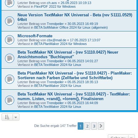
Letzter Beitrag von
ch.aos
«
26.09.2023 10:19:13
Verfasst in
FlexiPDF 2022 für Windows
Neue Version TextMaker NX Universal - Beta (rev S1111.0529)
64bit
Letzter Beitrag von
Trendpeiler
«
30.05.2023 16:49:19
Verfasst in
BETA SoftMaker Office 2024 für Linux (allgemein)
Microsoft-Formate
Letzter Beitrag von
cbx@mail.de
«
17.05.2023 17:13:07
Verfasst in
BETA PlanMaker 2024 für Windows
Beta TextMaker NX Universal - (rev S1110.0427) Neuer
Ansichtsmodus "Buchlayout"
Letzter Beitrag von
Trendpeiler
«
06.05.2023 14:01:27
Verfasst in
BETA TextMaker 2024 für Linux
Beta PlanMaker NX Universal - (rev S1110.0427) - PlanMaker:
Sortieren nach Farben (Zellfarbe und Schriftfarbe)
Letzter Beitrag von
Trendpeiler
«
05.05.2023 18:35:13
Verfasst in
BETA PlanMaker 2024 für Linux
Beta TextMaker NX Universal - (rev S1110.0427) - TextMaker:
numm. Listen, =rand(), =lorem(), Finalisieren
Letzter Beitrag von
Trendpeiler
«
05.05.2023 16:44:09
Verfasst in
BETA TextMaker 2024 für Linux
1
2
3
Nächste
Die Suche ergab 147 Treffer
Gehe zu