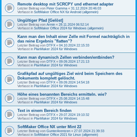
Remote desktop mit SCRCPY und ethernet adapter
Letzter Beitrag von
Peter Gamma
«
31.12.2024 20:46:03
Verfasst in
SoftMaker Office NX für Android (allgemein)
Ungültiger Pfad [Gelöst]
Letzter Beitrag von
Armin
«
28.11.2024 06:52:14
Verfasst in
SoftMaker Office 2024 für Windows (allgemein)
Kann man den Inhalt einer Zelle mit Formel nachträglich in
das reine Ergebnis "flatten"?
Letzter Beitrag von
DTFX
«
04.10.2024 22:15:33
Verfasst in
PlanMaker 2024 für Windows
Kann man dynamisch Zellen verbinden/entbinden?
Letzter Beitrag von
DTFX
«
09.09.2024 17:21:13
Verfasst in
PlanMaker 2024 für Windows
Grafikpfad auf ungültiges Ziel wird beim Speichern des
Dokuments komplett gelöscht.
Letzter Beitrag von
DTFX
«
09.09.2024 14:54:18
Verfasst in
PlanMaker 2024 für Windows
Höhe eines benannten Bereichs ermitteln. wie?
Letzter Beitrag von
DTFX
«
25.08.2024 14:15:48
Verfasst in
PlanMaker 2024 für Windows
Text in einem Bereich finden
Letzter Beitrag von
DTFX
«
29.07.2024 19:10:32
Verfasst in
PlanMaker 2024 für Windows
SoftMaker Office NX unter Mint 22
Letzter Beitrag von
GunterArentzen
«
27.07.2024 21:39:33
Verfasst in
SoftMaker Office 2021 für Linux (allgemein)