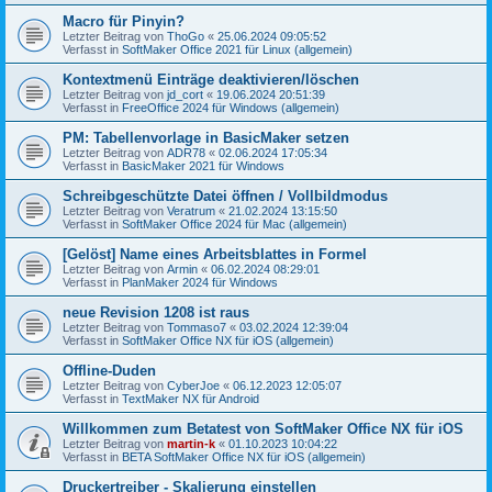
Macro für Pinyin?
Letzter Beitrag von
ThoGo
«
25.06.2024 09:05:52
Verfasst in
SoftMaker Office 2021 für Linux (allgemein)
Kontextmenü Einträge deaktivieren/löschen
Letzter Beitrag von
jd_cort
«
19.06.2024 20:51:39
Verfasst in
FreeOffice 2024 für Windows (allgemein)
PM: Tabellenvorlage in BasicMaker setzen
Letzter Beitrag von
ADR78
«
02.06.2024 17:05:34
Verfasst in
BasicMaker 2021 für Windows
Schreibgeschützte Datei öffnen / Vollbildmodus
Letzter Beitrag von
Veratrum
«
21.02.2024 13:15:50
Verfasst in
SoftMaker Office 2024 für Mac (allgemein)
[Gelöst] Name eines Arbeitsblattes in Formel
Letzter Beitrag von
Armin
«
06.02.2024 08:29:01
Verfasst in
PlanMaker 2024 für Windows
neue Revision 1208 ist raus
Letzter Beitrag von
Tommaso7
«
03.02.2024 12:39:04
Verfasst in
SoftMaker Office NX für iOS (allgemein)
Offline-Duden
Letzter Beitrag von
CyberJoe
«
06.12.2023 12:05:07
Verfasst in
TextMaker NX für Android
Willkommen zum Betatest von SoftMaker Office NX für iOS
Letzter Beitrag von
martin-k
«
01.10.2023 10:04:22
Verfasst in
BETA SoftMaker Office NX für iOS (allgemein)
Druckertreiber - Skalierung einstellen