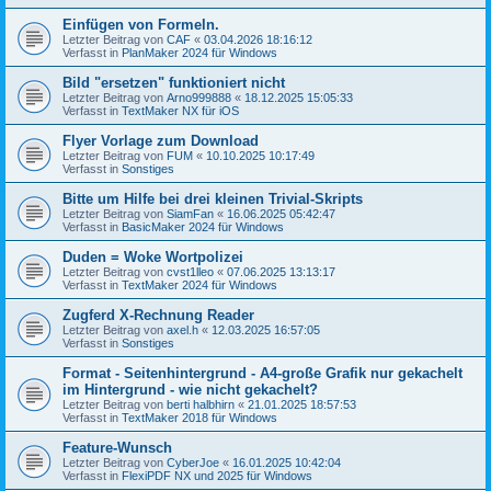
Einfügen von Formeln.
Letzter Beitrag von
CAF
«
03.04.2026 18:16:12
Verfasst in
PlanMaker 2024 für Windows
Bild "ersetzen" funktioniert nicht
Letzter Beitrag von
Arno999888
«
18.12.2025 15:05:33
Verfasst in
TextMaker NX für iOS
Flyer Vorlage zum Download
Letzter Beitrag von
FUM
«
10.10.2025 10:17:49
Verfasst in
Sonstiges
Bitte um Hilfe bei drei kleinen Trivial-Skripts
Letzter Beitrag von
SiamFan
«
16.06.2025 05:42:47
Verfasst in
BasicMaker 2024 für Windows
Duden = Woke Wortpolizei
Letzter Beitrag von
cvst1lleo
«
07.06.2025 13:13:17
Verfasst in
TextMaker 2024 für Windows
Zugferd X-Rechnung Reader
Letzter Beitrag von
axel.h
«
12.03.2025 16:57:05
Verfasst in
Sonstiges
Format - Seitenhintergrund - A4-große Grafik nur gekachelt
im Hintergrund - wie nicht gekachelt?
Letzter Beitrag von
berti halbhirn
«
21.01.2025 18:57:53
Verfasst in
TextMaker 2018 für Windows
Feature-Wunsch
Letzter Beitrag von
CyberJoe
«
16.01.2025 10:42:04
Verfasst in
FlexiPDF NX und 2025 für Windows