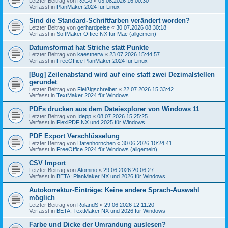
Letzter Beitrag von
ReGo
«
03.08.2026 16:00:30
Verfasst in
PlanMaker 2024 für Linux
Sind die Standard-Schriftfarben verändert worden?
Letzter Beitrag von
gerhardpeise
«
30.07.2026 08:30:18
Verfasst in
SoftMaker Office NX für Mac (allgemein)
Datumsformat hat Striche statt Punkte
Letzter Beitrag von
kaestnerw
«
23.07.2026 15:44:57
Verfasst in
FreeOffice PlanMaker 2024 für Linux
[Bug] Zeilenabstand wird auf eine statt zwei Dezimalstellen
gerundet
Letzter Beitrag von
Fleißigschreiber
«
22.07.2026 15:33:42
Verfasst in
TextMaker 2024 für Windows
PDFs drucken aus dem Dateiexplorer von Windows 11
Letzter Beitrag von
Idepp
«
08.07.2026 15:25:25
Verfasst in
FlexiPDF NX und 2025 für Windows
PDF Export Verschlüsselung
Letzter Beitrag von
Datenhörnchen
«
30.06.2026 10:24:41
Verfasst in
FreeOffice 2024 für Windows (allgemein)
CSV Import
Letzter Beitrag von
Atomino
«
29.06.2026 20:06:27
Verfasst in
BETA: PlanMaker NX und 2026 für Windows
Autokorrektur-Einträge: Keine andere Sprach-Auswahl
möglich
Letzter Beitrag von
RolandS
«
29.06.2026 12:11:20
Verfasst in
BETA: TextMaker NX und 2026 für Windows
Farbe und Dicke der Umrandung auslesen?