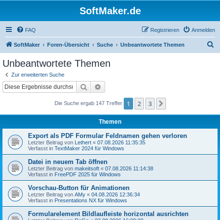
SoftMaker.de
FAQ
Registrieren
Anmelden
S
SoftMaker
Foren-Übersicht
Suche
Unbeantwortete Themen
u
Unbeantwortete Themen
c
Zur erweiterten Suche
h
Suche
Erweiterte Suche
e
1
2
3
Nächste
Die Suche ergab 147 Treffer
Themen
Export als PDF Formular Feldnamen gehen verloren
Letzter Beitrag von
Lethert
«
07.08.2026 11:35:35
Verfasst in
TextMaker 2024 für Windows
Datei in neuem Tab öffnen
Letzter Beitrag von
makeitsoft
«
07.08.2026 11:14:38
Verfasst in
FreePDF 2025 für Windows
Vorschau-Button für Animationen
Letzter Beitrag von
AMy
«
04.08.2026 12:36:34
Verfasst in
Presentations NX für Windows
Formularelement Bildlaufleiste horizontal ausrichten