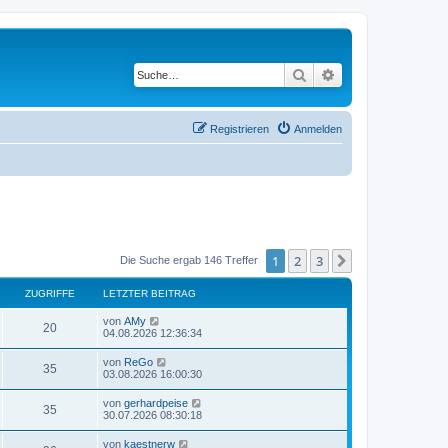
Suche
Erweiterte Suche
Registrieren
Anmelden
1
2
3
Nächste
Die Suche ergab 146 Treffer
ZUGRIFFE
LETZTER BEITRAG
L
von
AMy
Z
20
e
04.08.2026 12:36:34
t
u
z
L
von
ReGo
Z
35
t
e
03.08.2026 16:00:30
g
e
t
r
u
z
L
von
gerhardpeise
r
B
Z
35
t
e
30.07.2026 08:30:18
e
g
e
t
i
i
r
u
z
t
L
von
kaestnerw
r
B