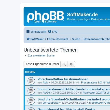
SoftMaker.de
Deutschsprachiges Diskussionsfo
Schnellzugriff
FAQ
SoftMaker
Foren-Übersicht
Suche
Unbeantwortete Th
Unbeantwortete Themen
Zur erweiterten Suche
Suche
Erweiterte Suche
THEMEN
Vorschau-Button für Animationen
von
AMy
»
04.08.2026 12:36:34
» in
Presentations NX für W
Formularelement Bildlaufleiste horizontal ausr
von
ReGo
»
03.08.2026 16:00:30
» in
PlanMaker 2024 für Li
Sind die Standard-Schriftfarben verändert wor
von
gerhardpeise
»
30.07.2026 08:30:18
» in
SoftMaker Offic
Datumsformat hat Striche statt Punkte