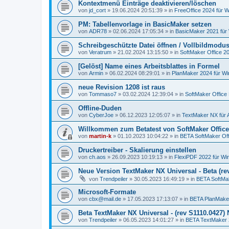
Kontextmenü Einträge deaktivieren/löschen
von
jd_cort
»
19.06.2024 20:51:39
» in
FreeOffice 2024 für W
PM: Tabellenvorlage in BasicMaker setzen
von
ADR78
»
02.06.2024 17:05:34
» in
BasicMaker 2021 für
Schreibgeschützte Datei öffnen / Vollbildmodu
von
Veratrum
»
21.02.2024 13:15:50
» in
SoftMaker Office 20
[Gelöst] Name eines Arbeitsblattes in Formel
von
Armin
»
06.02.2024 08:29:01
» in
PlanMaker 2024 für W
neue Revision 1208 ist raus
von
Tommaso7
»
03.02.2024 12:39:04
» in
SoftMaker Office 
Offline-Duden
von
CyberJoe
»
06.12.2023 12:05:07
» in
TextMaker NX für 
Willkommen zum Betatest von SoftMaker Office
von
martin-k
»
01.10.2023 10:04:22
» in
BETA SoftMaker Offi
Druckertreiber - Skalierung einstellen
von
ch.aos
»
26.09.2023 10:19:13
» in
FlexiPDF 2022 für W
Neue Version TextMaker NX Universal - Beta (rev
von
Trendpeiler
»
30.05.2023 16:49:19
» in
BETA SoftMak
Microsoft-Formate
von
cbx@mail.de
»
17.05.2023 17:13:07
» in
BETA PlanMake
Beta TextMaker NX Universal - (rev S1110.0427
von
Trendpeiler
»
06.05.2023 14:01:27
» in
BETA TextMaker 2