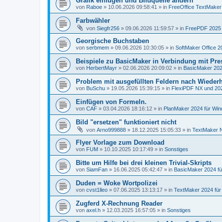
Grafik einfügen und Bildquelle ändern
von
Raboe
»
10.06.2026 09:58:41
» in
FreeOffice TextMaker 
Farbwähler
von
Siegfr256
»
09.06.2026 11:59:57
» in
FreePDF 2025 
Georgische Buchstaben
von
serbmem
»
09.06.2026 10:30:05
» in
SoftMaker Office 2
Beispiele zu BasicMaker in Verbindung mit Pre
von
HerbertMayr
»
02.06.2026 20:09:02
» in
BasicMaker 202
Problem mit ausgefüllten Feldern nach Wiederh
von
BuSchu
»
19.05.2026 15:39:15
» in
FlexiPDF NX und 20
Einfügen von Formeln.
von
CAF
»
03.04.2026 18:16:12
» in
PlanMaker 2024 für Wi
Bild "ersetzen" funktioniert nicht
von
Arno999888
»
18.12.2025 15:05:33
» in
TextMaker N
Flyer Vorlage zum Download
von
FUM
»
10.10.2025 10:17:49
» in
Sonstiges
Bitte um Hilfe bei drei kleinen Trivial-Skripts
von
SiamFan
»
16.06.2025 05:42:47
» in
BasicMaker 2024 f
Duden = Woke Wortpolizei
von
cvst1lleo
»
07.06.2025 13:13:17
» in
TextMaker 2024 fü
Zugferd X-Rechnung Reader
von
axel.h
»
12.03.2025 16:57:05
» in
Sonstiges