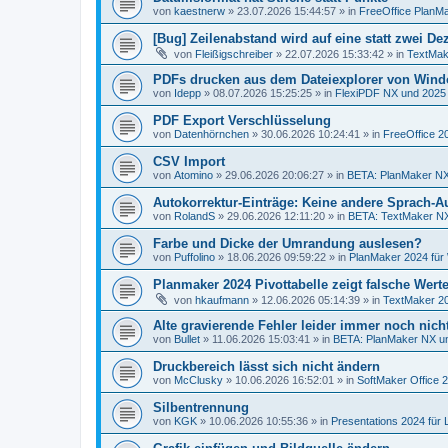
von
kaestnerw
»
23.07.2026 15:44:57
» in
FreeOffice PlanMa
[Bug] Zeilenabstand wird auf eine statt zwei De
von
Fleißigschreiber
»
22.07.2026 15:33:42
» in
TextMak
PDFs drucken aus dem Dateiexplorer von Wind
von
Idepp
»
08.07.2026 15:25:25
» in
FlexiPDF NX und 2025
PDF Export Verschlüsselung
von
Datenhörnchen
»
30.06.2026 10:24:41
» in
FreeOffice 2
CSV Import
von
Atomino
»
29.06.2026 20:06:27
» in
BETA: PlanMaker NX
Autokorrektur-Einträge: Keine andere Sprach-
von
RolandS
»
29.06.2026 12:11:20
» in
BETA: TextMaker NX
Farbe und Dicke der Umrandung auslesen?
von
Puffolino
»
18.06.2026 09:59:22
» in
PlanMaker 2024 für
Planmaker 2024 Pivottabelle zeigt falsche Wert
von
hkaufmann
»
12.06.2026 05:14:39
» in
TextMaker 20
Alte gravierende Fehler leider immer noch nich
von
Bullet
»
11.06.2026 15:03:41
» in
BETA: PlanMaker NX un
Druckbereich lässt sich nicht ändern
von
McClusky
»
10.06.2026 16:52:01
» in
SoftMaker Office 
Silbentrennung
von
KGK
»
10.06.2026 10:55:36
» in
Presentations 2024 für 