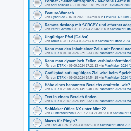
Format - Seitenhintergrund - A4-große Grafik nu
von
berti halbhirn
»
21.01.2025 18:57:53
» in
TextMaker 2018
Feature-Wunsch
von
CyberJoe
»
16.01.2025 10:42:04
» in
FlexiPDF NX und 
Remote desktop mit SCRCPY und ethernet adap
von
Peter Gamma
»
31.12.2024 20:46:03
» in
SoftMaker Offi
Ungültiger Pfad [Gelöst]
von
Armin
»
28.11.2024 06:52:14
» in
SoftMaker Office 2024 
Kann man den Inhalt einer Zelle mit Formel nach
von
DTFX
»
04.10.2024 22:15:33
» in
PlanMaker 2024 für W
Kann man dynamisch Zellen verbinden/entbin
von
DTFX
»
09.09.2024 17:21:13
» in
PlanMaker 2024 f
Grafikpfad auf ungültiges Ziel wird beim Spei
von
DTFX
»
09.09.2024 14:54:18
» in
PlanMaker 2024 f
Höhe eines benannten Bereichs ermitteln. wie?
von
DTFX
»
25.08.2024 14:15:48
» in
PlanMaker 2024 für W
Text in einem Bereich finden
von
DTFX
»
29.07.2024 19:10:32
» in
PlanMaker 2024 für W
SoftMaker Office NX unter Mint 22
von
GunterArentzen
»
27.07.2024 21:39:33
» in
SoftMaker Of
Macro für Pinyin?
von
ThoGo
»
25.06.2024 09:05:52
» in
SoftMaker Office 2021