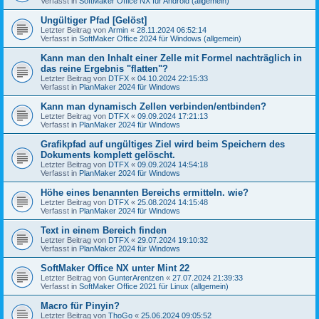
Verfasst in
SoftMaker Office NX für Android (allgemein)
Ungültiger Pfad [Gelöst]
Letzter Beitrag von
Armin
«
28.11.2024 06:52:14
Verfasst in
SoftMaker Office 2024 für Windows (allgemein)
Kann man den Inhalt einer Zelle mit Formel nachträglich in
das reine Ergebnis "flatten"?
Letzter Beitrag von
DTFX
«
04.10.2024 22:15:33
Verfasst in
PlanMaker 2024 für Windows
Kann man dynamisch Zellen verbinden/entbinden?
Letzter Beitrag von
DTFX
«
09.09.2024 17:21:13
Verfasst in
PlanMaker 2024 für Windows
Grafikpfad auf ungültiges Ziel wird beim Speichern des
Dokuments komplett gelöscht.
Letzter Beitrag von
DTFX
«
09.09.2024 14:54:18
Verfasst in
PlanMaker 2024 für Windows
Höhe eines benannten Bereichs ermitteln. wie?
Letzter Beitrag von
DTFX
«
25.08.2024 14:15:48
Verfasst in
PlanMaker 2024 für Windows
Text in einem Bereich finden
Letzter Beitrag von
DTFX
«
29.07.2024 19:10:32
Verfasst in
PlanMaker 2024 für Windows
SoftMaker Office NX unter Mint 22
Letzter Beitrag von
GunterArentzen
«
27.07.2024 21:39:33
Verfasst in
SoftMaker Office 2021 für Linux (allgemein)
Macro für Pinyin?
Letzter Beitrag von
ThoGo
«
25.06.2024 09:05:52