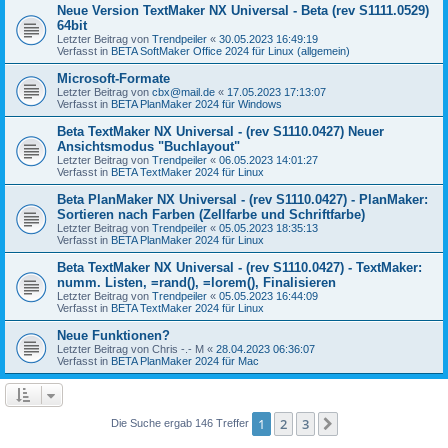
Neue Version TextMaker NX Universal - Beta (rev S1111.0529)
64bit
Letzter Beitrag von
Trendpeiler
«
30.05.2023 16:49:19
Verfasst in
BETA SoftMaker Office 2024 für Linux (allgemein)
Microsoft-Formate
Letzter Beitrag von
cbx@mail.de
«
17.05.2023 17:13:07
Verfasst in
BETA PlanMaker 2024 für Windows
Beta TextMaker NX Universal - (rev S1110.0427) Neuer
Ansichtsmodus "Buchlayout"
Letzter Beitrag von
Trendpeiler
«
06.05.2023 14:01:27
Verfasst in
BETA TextMaker 2024 für Linux
Beta PlanMaker NX Universal - (rev S1110.0427) - PlanMaker:
Sortieren nach Farben (Zellfarbe und Schriftfarbe)
Letzter Beitrag von
Trendpeiler
«
05.05.2023 18:35:13
Verfasst in
BETA PlanMaker 2024 für Linux
Beta TextMaker NX Universal - (rev S1110.0427) - TextMaker:
numm. Listen, =rand(), =lorem(), Finalisieren
Letzter Beitrag von
Trendpeiler
«
05.05.2023 16:44:09
Verfasst in
BETA TextMaker 2024 für Linux
Neue Funktionen?
Letzter Beitrag von
Chris -.- M
«
28.04.2023 06:36:07
Verfasst in
BETA PlanMaker 2024 für Mac
1
2
3
Nächste
Die Suche ergab 146 Treffer