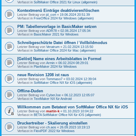
Verfasst in
SoftMaker Office 2021 für Linux (allgemein)
Kontextmenü Einträge deaktivieren/löschen
Letzter Beitrag von
jd_cort
«
19.06.2024 20:51:39
Verfasst in
FreeOffice 2024 für Windows (allgemein)
PM: Tabellenvorlage in BasicMaker setzen
Letzter Beitrag von
ADR78
«
02.06.2024 17:05:34
Verfasst in
BasicMaker 2021 für Windows
Schreibgeschützte Datei öffnen / Vollbildmodus
Letzter Beitrag von
Veratrum
«
21.02.2024 13:15:50
Verfasst in
SoftMaker Office 2024 für Mac (allgemein)
[Gelöst] Name eines Arbeitsblattes in Formel
Letzter Beitrag von
Armin
«
06.02.2024 08:29:01
Verfasst in
PlanMaker 2024 für Windows
neue Revision 1208 ist raus
Letzter Beitrag von
Tommaso7
«
03.02.2024 12:39:04
Verfasst in
SoftMaker Office NX für iOS (allgemein)
Offline-Duden
Letzter Beitrag von
CyberJoe
«
06.12.2023 12:05:07
Verfasst in
TextMaker NX für Android
Willkommen zum Betatest von SoftMaker Office NX für iOS
Letzter Beitrag von
martin-k
«
01.10.2023 10:04:22
Verfasst in
BETA SoftMaker Office NX für iOS (allgemein)
Druckertreiber - Skalierung einstellen
Letzter Beitrag von
ch.aos
«
26.09.2023 10:19:13
Verfasst in
FlexiPDF 2022 für Windows