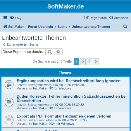
SoftMaker.de
FAQ
Registrieren
Anmelden
S
SoftMaker
Foren-Übersicht
Suche
Unbeantwortete Themen
u
Unbeantwortete Themen
c
Zur erweiterten Suche
h
Suche
Erweiterte Suche
e
1
2
3
Nächste
Die Suche ergab 146 Treffer
Themen
Ergänzungsstrich wird bei Rechtschreibprüfung ignoriert
Letzter Beitrag von
warg
«
07.08.2026 16:55:38
Verfasst in
TextMaker NX für Windows
Duden Korrektor: Fehler hinsichtlich Satzschlusszeichen bei
Überschriften
Letzter Beitrag von
warg
«
07.08.2026 16:39:32
Verfasst in
TextMaker NX für Windows
Export als PDF Formular Feldnamen gehen verloren
Letzter Beitrag von
Lethert
«
07.08.2026 11:35:35
Verfasst in
TextMaker 2024 für Windows