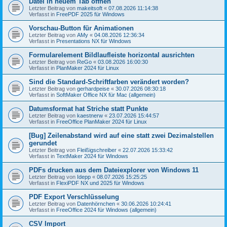
Datei in neuem Tab öffnen
Letzter Beitrag von
makeitsoft
«
07.08.2026 11:14:38
Verfasst in
FreePDF 2025 für Windows
Vorschau-Button für Animationen
Letzter Beitrag von
AMy
«
04.08.2026 12:36:34
Verfasst in
Presentations NX für Windows
Formularelement Bildlaufleiste horizontal ausrichten
Letzter Beitrag von
ReGo
«
03.08.2026 16:00:30
Verfasst in
PlanMaker 2024 für Linux
Sind die Standard-Schriftfarben verändert worden?
Letzter Beitrag von
gerhardpeise
«
30.07.2026 08:30:18
Verfasst in
SoftMaker Office NX für Mac (allgemein)
Datumsformat hat Striche statt Punkte
Letzter Beitrag von
kaestnerw
«
23.07.2026 15:44:57
Verfasst in
FreeOffice PlanMaker 2024 für Linux
[Bug] Zeilenabstand wird auf eine statt zwei Dezimalstellen
gerundet
Letzter Beitrag von
Fleißigschreiber
«
22.07.2026 15:33:42
Verfasst in
TextMaker 2024 für Windows
PDFs drucken aus dem Dateiexplorer von Windows 11
Letzter Beitrag von
Idepp
«
08.07.2026 15:25:25
Verfasst in
FlexiPDF NX und 2025 für Windows
PDF Export Verschlüsselung
Letzter Beitrag von
Datenhörnchen
«
30.06.2026 10:24:41
Verfasst in
FreeOffice 2024 für Windows (allgemein)
CSV Import