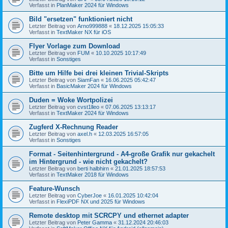
Verfasst in
PlanMaker 2024 für Windows
Bild "ersetzen" funktioniert nicht
Letzter Beitrag von
Arno999888
«
18.12.2025 15:05:33
Verfasst in
TextMaker NX für iOS
Flyer Vorlage zum Download
Letzter Beitrag von
FUM
«
10.10.2025 10:17:49
Verfasst in
Sonstiges
Bitte um Hilfe bei drei kleinen Trivial-Skripts
Letzter Beitrag von
SiamFan
«
16.06.2025 05:42:47
Verfasst in
BasicMaker 2024 für Windows
Duden = Woke Wortpolizei
Letzter Beitrag von
cvst1lleo
«
07.06.2025 13:13:17
Verfasst in
TextMaker 2024 für Windows
Zugferd X-Rechnung Reader
Letzter Beitrag von
axel.h
«
12.03.2025 16:57:05
Verfasst in
Sonstiges
Format - Seitenhintergrund - A4-große Grafik nur gekachelt
im Hintergrund - wie nicht gekachelt?
Letzter Beitrag von
berti halbhirn
«
21.01.2025 18:57:53
Verfasst in
TextMaker 2018 für Windows
Feature-Wunsch
Letzter Beitrag von
CyberJoe
«
16.01.2025 10:42:04
Verfasst in
FlexiPDF NX und 2025 für Windows
Remote desktop mit SCRCPY und ethernet adapter
Letzter Beitrag von
Peter Gamma
«
31.12.2024 20:46:03