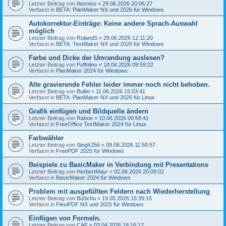
Letzter Beitrag von
Atomino
«
29.06.2026 20:06:27
Verfasst in
BETA: PlanMaker NX und 2026 für Windows
Autokorrektur-Einträge: Keine andere Sprach-Auswahl
möglich
Letzter Beitrag von
RolandS
«
29.06.2026 12:11:20
Verfasst in
BETA: TextMaker NX und 2026 für Windows
Farbe und Dicke der Umrandung auslesen?
Letzter Beitrag von
Puffolino
«
18.06.2026 09:59:22
Verfasst in
PlanMaker 2024 für Windows
Alte gravierende Fehler leider immer noch nicht behoben.
Letzter Beitrag von
Bullet
«
11.06.2026 15:03:41
Verfasst in
BETA: PlanMaker NX und 2026 für Linux
Grafik einfügen und Bildquelle ändern
Letzter Beitrag von
Raboe
«
10.06.2026 09:58:41
Verfasst in
FreeOffice TextMaker 2024 für Linux
Farbwähler
Letzter Beitrag von
Siegfr256
«
09.06.2026 11:59:57
Verfasst in
FreePDF 2025 für Windows
Beispiele zu BasicMaker in Verbindung mit Presentations
Letzter Beitrag von
HerbertMayr
«
02.06.2026 20:09:02
Verfasst in
BasicMaker 2024 für Windows
Problem mit ausgefüllten Feldern nach Wiederherstellung
Letzter Beitrag von
BuSchu
«
19.05.2026 15:39:15
Verfasst in
FlexiPDF NX und 2025 für Windows
Einfügen von Formeln.
Letzter Beitrag von
CAF
«
03.04.2026 18:16:12