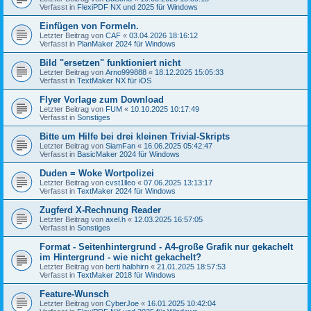
Verfasst in
FlexiPDF NX und 2025 für Windows
Einfügen von Formeln.
Letzter Beitrag von
CAF
«
03.04.2026 18:16:12
Verfasst in
PlanMaker 2024 für Windows
Bild "ersetzen" funktioniert nicht
Letzter Beitrag von
Arno999888
«
18.12.2025 15:05:33
Verfasst in
TextMaker NX für iOS
Flyer Vorlage zum Download
Letzter Beitrag von
FUM
«
10.10.2025 10:17:49
Verfasst in
Sonstiges
Bitte um Hilfe bei drei kleinen Trivial-Skripts
Letzter Beitrag von
SiamFan
«
16.06.2025 05:42:47
Verfasst in
BasicMaker 2024 für Windows
Duden = Woke Wortpolizei
Letzter Beitrag von
cvst1lleo
«
07.06.2025 13:13:17
Verfasst in
TextMaker 2024 für Windows
Zugferd X-Rechnung Reader
Letzter Beitrag von
axel.h
«
12.03.2025 16:57:05
Verfasst in
Sonstiges
Format - Seitenhintergrund - A4-große Grafik nur gekachelt
im Hintergrund - wie nicht gekachelt?
Letzter Beitrag von
berti halbhirn
«
21.01.2025 18:57:53
Verfasst in
TextMaker 2018 für Windows
Feature-Wunsch
Letzter Beitrag von
CyberJoe
«
16.01.2025 10:42:04