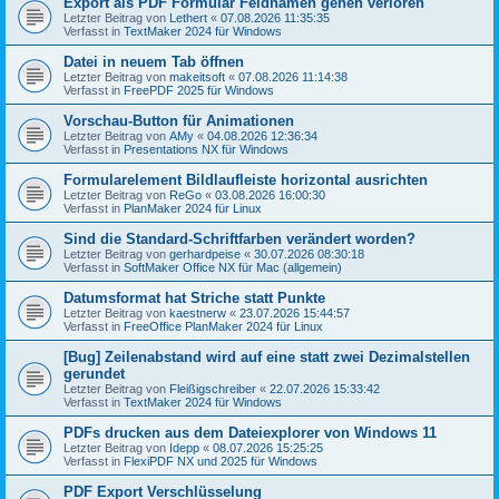
Export als PDF Formular Feldnamen gehen verloren
Letzter Beitrag von
Lethert
«
07.08.2026 11:35:35
Verfasst in
TextMaker 2024 für Windows
Datei in neuem Tab öffnen
Letzter Beitrag von
makeitsoft
«
07.08.2026 11:14:38
Verfasst in
FreePDF 2025 für Windows
Vorschau-Button für Animationen
Letzter Beitrag von
AMy
«
04.08.2026 12:36:34
Verfasst in
Presentations NX für Windows
Formularelement Bildlaufleiste horizontal ausrichten
Letzter Beitrag von
ReGo
«
03.08.2026 16:00:30
Verfasst in
PlanMaker 2024 für Linux
Sind die Standard-Schriftfarben verändert worden?
Letzter Beitrag von
gerhardpeise
«
30.07.2026 08:30:18
Verfasst in
SoftMaker Office NX für Mac (allgemein)
Datumsformat hat Striche statt Punkte
Letzter Beitrag von
kaestnerw
«
23.07.2026 15:44:57
Verfasst in
FreeOffice PlanMaker 2024 für Linux
[Bug] Zeilenabstand wird auf eine statt zwei Dezimalstellen
gerundet
Letzter Beitrag von
Fleißigschreiber
«
22.07.2026 15:33:42
Verfasst in
TextMaker 2024 für Windows
PDFs drucken aus dem Dateiexplorer von Windows 11
Letzter Beitrag von
Idepp
«
08.07.2026 15:25:25
Verfasst in
FlexiPDF NX und 2025 für Windows
PDF Export Verschlüsselung