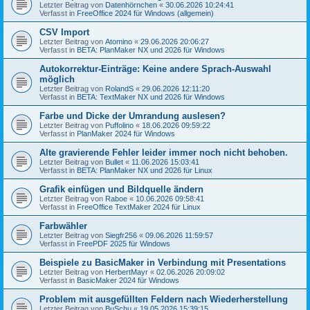
Letzter Beitrag von
Datenhörnchen
«
30.06.2026 10:24:41
Verfasst in
FreeOffice 2024 für Windows (allgemein)
CSV Import
Letzter Beitrag von
Atomino
«
29.06.2026 20:06:27
Verfasst in
BETA: PlanMaker NX und 2026 für Windows
Autokorrektur-Einträge: Keine andere Sprach-Auswahl
möglich
Letzter Beitrag von
RolandS
«
29.06.2026 12:11:20
Verfasst in
BETA: TextMaker NX und 2026 für Windows
Farbe und Dicke der Umrandung auslesen?
Letzter Beitrag von
Puffolino
«
18.06.2026 09:59:22
Verfasst in
PlanMaker 2024 für Windows
Alte gravierende Fehler leider immer noch nicht behoben.
Letzter Beitrag von
Bullet
«
11.06.2026 15:03:41
Verfasst in
BETA: PlanMaker NX und 2026 für Linux
Grafik einfügen und Bildquelle ändern
Letzter Beitrag von
Raboe
«
10.06.2026 09:58:41
Verfasst in
FreeOffice TextMaker 2024 für Linux
Farbwähler
Letzter Beitrag von
Siegfr256
«
09.06.2026 11:59:57
Verfasst in
FreePDF 2025 für Windows
Beispiele zu BasicMaker in Verbindung mit Presentations
Letzter Beitrag von
HerbertMayr
«
02.06.2026 20:09:02
Verfasst in
BasicMaker 2024 für Windows
Problem mit ausgefüllten Feldern nach Wiederherstellung
Letzter Beitrag von
BuSchu
«
19.05.2026 15:39:15