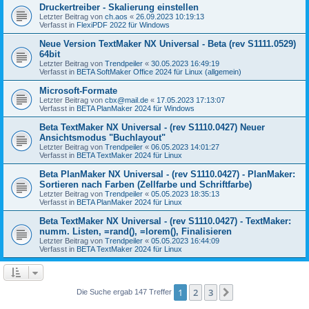
Druckertreiber - Skalierung einstellen
Letzter Beitrag von
ch.aos
«
26.09.2023 10:19:13
Verfasst in
FlexiPDF 2022 für Windows
Neue Version TextMaker NX Universal - Beta (rev S1111.0529)
64bit
Letzter Beitrag von
Trendpeiler
«
30.05.2023 16:49:19
Verfasst in
BETA SoftMaker Office 2024 für Linux (allgemein)
Microsoft-Formate
Letzter Beitrag von
cbx@mail.de
«
17.05.2023 17:13:07
Verfasst in
BETA PlanMaker 2024 für Windows
Beta TextMaker NX Universal - (rev S1110.0427) Neuer
Ansichtsmodus "Buchlayout"
Letzter Beitrag von
Trendpeiler
«
06.05.2023 14:01:27
Verfasst in
BETA TextMaker 2024 für Linux
Beta PlanMaker NX Universal - (rev S1110.0427) - PlanMaker:
Sortieren nach Farben (Zellfarbe und Schriftfarbe)
Letzter Beitrag von
Trendpeiler
«
05.05.2023 18:35:13
Verfasst in
BETA PlanMaker 2024 für Linux
Beta TextMaker NX Universal - (rev S1110.0427) - TextMaker:
numm. Listen, =rand(), =lorem(), Finalisieren
Letzter Beitrag von
Trendpeiler
«
05.05.2023 16:44:09
Verfasst in
BETA TextMaker 2024 für Linux
1
2
3
Nächste
Die Suche ergab 147 Treffer