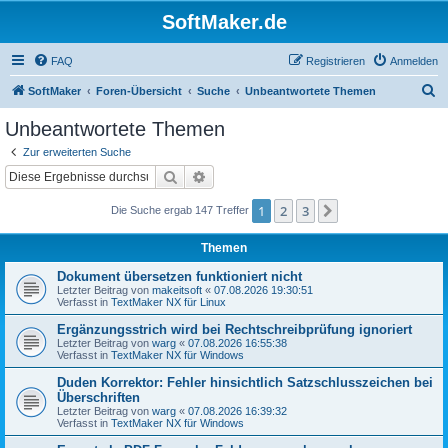
SoftMaker.de
FAQ
Registrieren
Anmelden
S
SoftMaker
Foren-Übersicht
Suche
Unbeantwortete Themen
u
Unbeantwortete Themen
c
Zur erweiterten Suche
h
Suche
Erweiterte Suche
e
1
2
3
Nächste
Die Suche ergab 147 Treffer
Themen
Dokument übersetzen funktioniert nicht
Letzter Beitrag von
makeitsoft
«
07.08.2026 19:30:51
Verfasst in
TextMaker NX für Linux
Ergänzungsstrich wird bei Rechtschreibprüfung ignoriert
Letzter Beitrag von
warg
«
07.08.2026 16:55:38
Verfasst in
TextMaker NX für Windows
Duden Korrektor: Fehler hinsichtlich Satzschlusszeichen bei
Überschriften
Letzter Beitrag von
warg
«
07.08.2026 16:39:32
Verfasst in
TextMaker NX für Windows