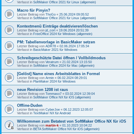
Verfasst in
SoftMaker Office 2021 für Linux (allgemein)
Macro für Pinyin?
Letzter Beitrag von
ThoGo
«
25.06.2024 09:05:52
Verfasst in
SoftMaker Office 2021 für Linux (allgemein)
Kontextmenü Einträge deaktivieren/löschen
Letzter Beitrag von
jd_cort
«
19.06.2024 20:51:39
Verfasst in
FreeOffice 2024 für Windows (allgemein)
PM: Tabellenvorlage in BasicMaker setzen
Letzter Beitrag von
ADR78
«
02.06.2024 17:05:34
Verfasst in
BasicMaker 2021 für Windows
Schreibgeschützte Datei öffnen / Vollbildmodus
Letzter Beitrag von
Veratrum
«
21.02.2024 13:15:50
Verfasst in
SoftMaker Office 2024 für Mac (allgemein)
[Gelöst] Name eines Arbeitsblattes in Formel
Letzter Beitrag von
Armin
«
06.02.2024 08:29:01
Verfasst in
PlanMaker 2024 für Windows
neue Revision 1208 ist raus
Letzter Beitrag von
Tommaso7
«
03.02.2024 12:39:04
Verfasst in
SoftMaker Office NX für iOS (allgemein)
Offline-Duden
Letzter Beitrag von
CyberJoe
«
06.12.2023 12:05:07
Verfasst in
TextMaker NX für Android
Willkommen zum Betatest von SoftMaker Office NX für iOS
Letzter Beitrag von
martin-k
«
01.10.2023 10:04:22
Verfasst in
BETA SoftMaker Office NX für iOS (allgemein)