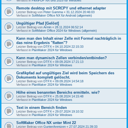
Verfasst in
FlexiPDF NX und 2025 für Windows
Remote desktop mit SCRCPY und ethernet adapter
Letzter Beitrag von
Peter Gamma
«
31.12.2024 20:46:03
Verfasst in
SoftMaker Office NX für Android (allgemein)
Ungültiger Pfad [Gelöst]
Letzter Beitrag von
Armin
«
28.11.2024 06:52:14
Verfasst in
SoftMaker Office 2024 für Windows (allgemein)
Kann man den Inhalt einer Zelle mit Formel nachträglich in
das reine Ergebnis "flatten"?
Letzter Beitrag von
DTFX
«
04.10.2024 22:15:33
Verfasst in
PlanMaker 2024 für Windows
Kann man dynamisch Zellen verbinden/entbinden?
Letzter Beitrag von
DTFX
«
09.09.2024 17:21:13
Verfasst in
PlanMaker 2024 für Windows
Grafikpfad auf ungültiges Ziel wird beim Speichern des
Dokuments komplett gelöscht.
Letzter Beitrag von
DTFX
«
09.09.2024 14:54:18
Verfasst in
PlanMaker 2024 für Windows
Höhe eines benannten Bereichs ermitteln. wie?
Letzter Beitrag von
DTFX
«
25.08.2024 14:15:48
Verfasst in
PlanMaker 2024 für Windows
Text in einem Bereich finden
Letzter Beitrag von
DTFX
«
29.07.2024 19:10:32
Verfasst in
PlanMaker 2024 für Windows
SoftMaker Office NX unter Mint 22
Letzter Beitrag von
GunterArentzen
«
27.07.2024 21:39:33