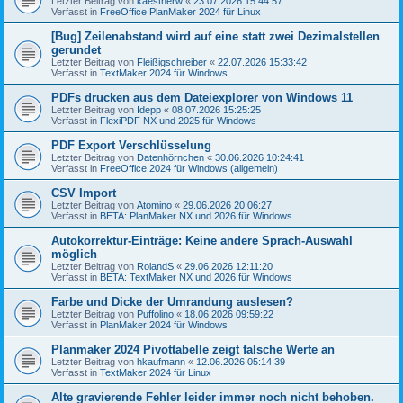
Letzter Beitrag von
kaestnerw
«
23.07.2026 15:44:57
Verfasst in
FreeOffice PlanMaker 2024 für Linux
[Bug] Zeilenabstand wird auf eine statt zwei Dezimalstellen
gerundet
Letzter Beitrag von
Fleißigschreiber
«
22.07.2026 15:33:42
Verfasst in
TextMaker 2024 für Windows
PDFs drucken aus dem Dateiexplorer von Windows 11
Letzter Beitrag von
Idepp
«
08.07.2026 15:25:25
Verfasst in
FlexiPDF NX und 2025 für Windows
PDF Export Verschlüsselung
Letzter Beitrag von
Datenhörnchen
«
30.06.2026 10:24:41
Verfasst in
FreeOffice 2024 für Windows (allgemein)
CSV Import
Letzter Beitrag von
Atomino
«
29.06.2026 20:06:27
Verfasst in
BETA: PlanMaker NX und 2026 für Windows
Autokorrektur-Einträge: Keine andere Sprach-Auswahl
möglich
Letzter Beitrag von
RolandS
«
29.06.2026 12:11:20
Verfasst in
BETA: TextMaker NX und 2026 für Windows
Farbe und Dicke der Umrandung auslesen?
Letzter Beitrag von
Puffolino
«
18.06.2026 09:59:22
Verfasst in
PlanMaker 2024 für Windows
Planmaker 2024 Pivottabelle zeigt falsche Werte an
Letzter Beitrag von
hkaufmann
«
12.06.2026 05:14:39
Verfasst in
TextMaker 2024 für Linux
Alte gravierende Fehler leider immer noch nicht behoben.