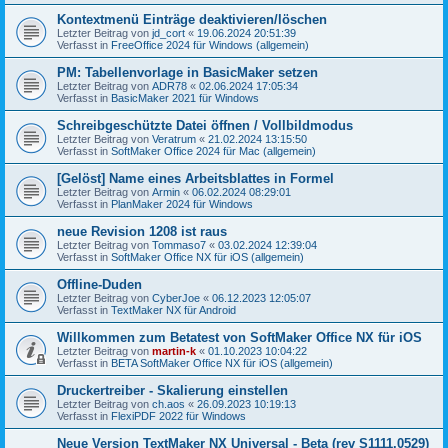
Kontextmenü Einträge deaktivieren/löschen
Letzter Beitrag von
jd_cort
«
19.06.2024 20:51:39
Verfasst in
FreeOffice 2024 für Windows (allgemein)
PM: Tabellenvorlage in BasicMaker setzen
Letzter Beitrag von
ADR78
«
02.06.2024 17:05:34
Verfasst in
BasicMaker 2021 für Windows
Schreibgeschützte Datei öffnen / Vollbildmodus
Letzter Beitrag von
Veratrum
«
21.02.2024 13:15:50
Verfasst in
SoftMaker Office 2024 für Mac (allgemein)
[Gelöst] Name eines Arbeitsblattes in Formel
Letzter Beitrag von
Armin
«
06.02.2024 08:29:01
Verfasst in
PlanMaker 2024 für Windows
neue Revision 1208 ist raus
Letzter Beitrag von
Tommaso7
«
03.02.2024 12:39:04
Verfasst in
SoftMaker Office NX für iOS (allgemein)
Offline-Duden
Letzter Beitrag von
CyberJoe
«
06.12.2023 12:05:07
Verfasst in
TextMaker NX für Android
Willkommen zum Betatest von SoftMaker Office NX für iOS
Letzter Beitrag von
martin-k
«
01.10.2023 10:04:22
Verfasst in
BETA SoftMaker Office NX für iOS (allgemein)
Druckertreiber - Skalierung einstellen
Letzter Beitrag von
ch.aos
«
26.09.2023 10:19:13
Verfasst in
FlexiPDF 2022 für Windows
Neue Version TextMaker NX Universal - Beta (rev S1111.0529)