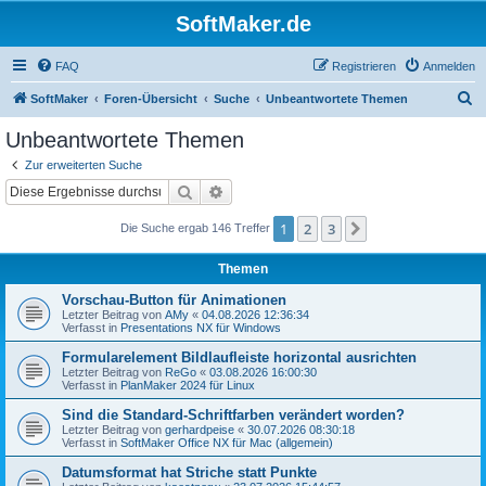
SoftMaker.de
FAQ
Registrieren
Anmelden
S
SoftMaker
Foren-Übersicht
Suche
Unbeantwortete Themen
u
Unbeantwortete Themen
c
Zur erweiterten Suche
h
Suche
Erweiterte Suche
e
1
2
3
Nächste
Die Suche ergab 146 Treffer
Themen
Vorschau-Button für Animationen
Letzter Beitrag von
AMy
«
04.08.2026 12:36:34
Verfasst in
Presentations NX für Windows
Formularelement Bildlaufleiste horizontal ausrichten
Letzter Beitrag von
ReGo
«
03.08.2026 16:00:30
Verfasst in
PlanMaker 2024 für Linux
Sind die Standard-Schriftfarben verändert worden?
Letzter Beitrag von
gerhardpeise
«
30.07.2026 08:30:18
Verfasst in
SoftMaker Office NX für Mac (allgemein)
Datumsformat hat Striche statt Punkte