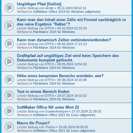
Ungültiger Pfad [Gelöst]
Letzter Beitrag von
Armin
«
28.11.2024 06:52:14
Verfasst in
SoftMaker Office 2024 für Windows (allgemein)
Kann man den Inhalt einer Zelle mit Formel nachträglich in
das reine Ergebnis "flatten"?
Letzter Beitrag von
DTFX
«
04.10.2024 22:15:33
Verfasst in
PlanMaker 2024 für Windows
Kann man dynamisch Zellen verbinden/entbinden?
Letzter Beitrag von
DTFX
«
09.09.2024 17:21:13
Verfasst in
PlanMaker 2024 für Windows
Grafikpfad auf ungültiges Ziel wird beim Speichern des
Dokuments komplett gelöscht.
Letzter Beitrag von
DTFX
«
09.09.2024 14:54:18
Verfasst in
PlanMaker 2024 für Windows
Höhe eines benannten Bereichs ermitteln. wie?
Letzter Beitrag von
DTFX
«
25.08.2024 14:15:48
Verfasst in
PlanMaker 2024 für Windows
Text in einem Bereich finden
Letzter Beitrag von
DTFX
«
29.07.2024 19:10:32
Verfasst in
PlanMaker 2024 für Windows
SoftMaker Office NX unter Mint 22
Letzter Beitrag von
GunterArentzen
«
27.07.2024 21:39:33
Verfasst in
SoftMaker Office 2021 für Linux (allgemein)
Macro für Pinyin?
Letzter Beitrag von
ThoGo
«
25.06.2024 09:05:52
Verfasst in
SoftMaker Office 2021 für Linux (allgemein)