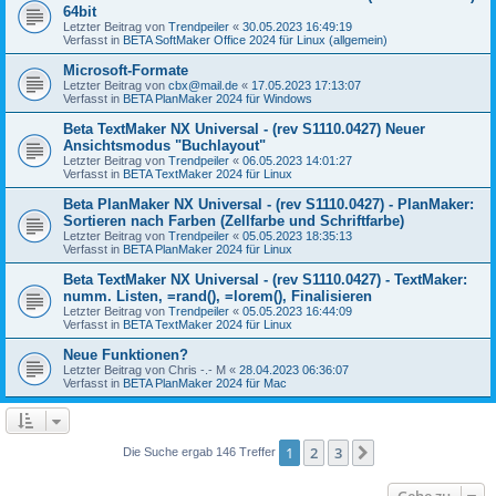
64bit
Letzter Beitrag von
Trendpeiler
«
30.05.2023 16:49:19
Verfasst in
BETA SoftMaker Office 2024 für Linux (allgemein)
Microsoft-Formate
Letzter Beitrag von
cbx@mail.de
«
17.05.2023 17:13:07
Verfasst in
BETA PlanMaker 2024 für Windows
Beta TextMaker NX Universal - (rev S1110.0427) Neuer
Ansichtsmodus "Buchlayout"
Letzter Beitrag von
Trendpeiler
«
06.05.2023 14:01:27
Verfasst in
BETA TextMaker 2024 für Linux
Beta PlanMaker NX Universal - (rev S1110.0427) - PlanMaker:
Sortieren nach Farben (Zellfarbe und Schriftfarbe)
Letzter Beitrag von
Trendpeiler
«
05.05.2023 18:35:13
Verfasst in
BETA PlanMaker 2024 für Linux
Beta TextMaker NX Universal - (rev S1110.0427) - TextMaker:
numm. Listen, =rand(), =lorem(), Finalisieren
Letzter Beitrag von
Trendpeiler
«
05.05.2023 16:44:09
Verfasst in
BETA TextMaker 2024 für Linux
Neue Funktionen?
Letzter Beitrag von
Chris -.- M
«
28.04.2023 06:36:07
Verfasst in
BETA PlanMaker 2024 für Mac
1
2
3
Nächste
Die Suche ergab 146 Treffer
Gehe zu