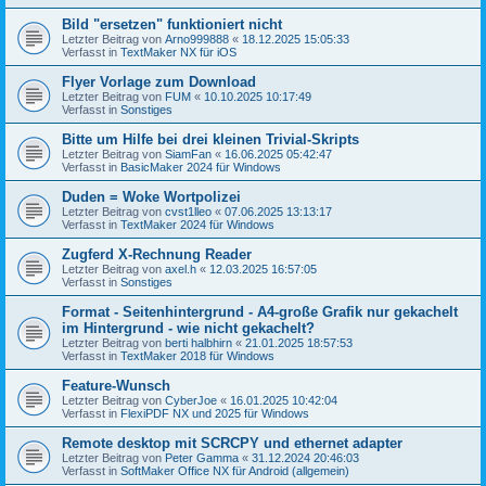
Bild "ersetzen" funktioniert nicht
Letzter Beitrag von
Arno999888
«
18.12.2025 15:05:33
Verfasst in
TextMaker NX für iOS
Flyer Vorlage zum Download
Letzter Beitrag von
FUM
«
10.10.2025 10:17:49
Verfasst in
Sonstiges
Bitte um Hilfe bei drei kleinen Trivial-Skripts
Letzter Beitrag von
SiamFan
«
16.06.2025 05:42:47
Verfasst in
BasicMaker 2024 für Windows
Duden = Woke Wortpolizei
Letzter Beitrag von
cvst1lleo
«
07.06.2025 13:13:17
Verfasst in
TextMaker 2024 für Windows
Zugferd X-Rechnung Reader
Letzter Beitrag von
axel.h
«
12.03.2025 16:57:05
Verfasst in
Sonstiges
Format - Seitenhintergrund - A4-große Grafik nur gekachelt
im Hintergrund - wie nicht gekachelt?
Letzter Beitrag von
berti halbhirn
«
21.01.2025 18:57:53
Verfasst in
TextMaker 2018 für Windows
Feature-Wunsch
Letzter Beitrag von
CyberJoe
«
16.01.2025 10:42:04
Verfasst in
FlexiPDF NX und 2025 für Windows
Remote desktop mit SCRCPY und ethernet adapter
Letzter Beitrag von
Peter Gamma
«
31.12.2024 20:46:03
Verfasst in
SoftMaker Office NX für Android (allgemein)