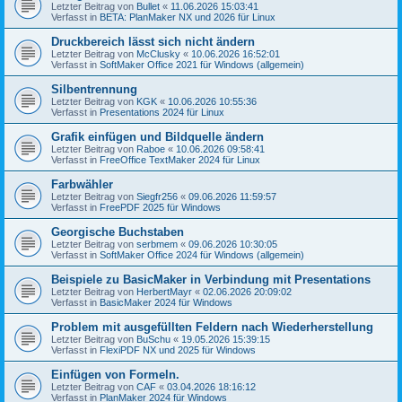
Letzter Beitrag von
Bullet
«
11.06.2026 15:03:41
Verfasst in
BETA: PlanMaker NX und 2026 für Linux
Druckbereich lässt sich nicht ändern
Letzter Beitrag von
McClusky
«
10.06.2026 16:52:01
Verfasst in
SoftMaker Office 2021 für Windows (allgemein)
Silbentrennung
Letzter Beitrag von
KGK
«
10.06.2026 10:55:36
Verfasst in
Presentations 2024 für Linux
Grafik einfügen und Bildquelle ändern
Letzter Beitrag von
Raboe
«
10.06.2026 09:58:41
Verfasst in
FreeOffice TextMaker 2024 für Linux
Farbwähler
Letzter Beitrag von
Siegfr256
«
09.06.2026 11:59:57
Verfasst in
FreePDF 2025 für Windows
Georgische Buchstaben
Letzter Beitrag von
serbmem
«
09.06.2026 10:30:05
Verfasst in
SoftMaker Office 2024 für Windows (allgemein)
Beispiele zu BasicMaker in Verbindung mit Presentations
Letzter Beitrag von
HerbertMayr
«
02.06.2026 20:09:02
Verfasst in
BasicMaker 2024 für Windows
Problem mit ausgefüllten Feldern nach Wiederherstellung
Letzter Beitrag von
BuSchu
«
19.05.2026 15:39:15
Verfasst in
FlexiPDF NX und 2025 für Windows
Einfügen von Formeln.
Letzter Beitrag von
CAF
«
03.04.2026 18:16:12
Verfasst in
PlanMaker 2024 für Windows