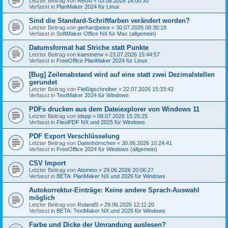
Letzter Beitrag von
ReGo
«
03.08.2026 16:00:30
Verfasst in
PlanMaker 2024 für Linux
Sind die Standard-Schriftfarben verändert worden?
Letzter Beitrag von
gerhardpeise
«
30.07.2026 08:30:18
Verfasst in
SoftMaker Office NX für Mac (allgemein)
Datumsformat hat Striche statt Punkte
Letzter Beitrag von
kaestnerw
«
23.07.2026 15:44:57
Verfasst in
FreeOffice PlanMaker 2024 für Linux
[Bug] Zeilenabstand wird auf eine statt zwei Dezimalstellen
gerundet
Letzter Beitrag von
Fleißigschreiber
«
22.07.2026 15:33:42
Verfasst in
TextMaker 2024 für Windows
PDFs drucken aus dem Dateiexplorer von Windows 11
Letzter Beitrag von
Idepp
«
08.07.2026 15:25:25
Verfasst in
FlexiPDF NX und 2025 für Windows
PDF Export Verschlüsselung
Letzter Beitrag von
Datenhörnchen
«
30.06.2026 10:24:41
Verfasst in
FreeOffice 2024 für Windows (allgemein)
CSV Import
Letzter Beitrag von
Atomino
«
29.06.2026 20:06:27
Verfasst in
BETA: PlanMaker NX und 2026 für Windows
Autokorrektur-Einträge: Keine andere Sprach-Auswahl
möglich
Letzter Beitrag von
RolandS
«
29.06.2026 12:11:20
Verfasst in
BETA: TextMaker NX und 2026 für Windows
Farbe und Dicke der Umrandung auslesen?