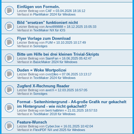
Einfügen von Formeln.
Letzter Beitrag von
CAF
«
03.04.2026 18:16:12
Verfasst in
PlanMaker 2024 für Windows
Bild "ersetzen" funktioniert nicht
Letzter Beitrag von
Arno999888
«
18.12.2025 15:05:33
Verfasst in
TextMaker NX für iOS
Flyer Vorlage zum Download
Letzter Beitrag von
FUM
«
10.10.2025 10:17:49
Verfasst in
Sonstiges
Bitte um Hilfe bei drei kleinen Trivial-Skripts
Letzter Beitrag von
SiamFan
«
16.06.2025 05:42:47
Verfasst in
BasicMaker 2024 für Windows
Duden = Woke Wortpolizei
Letzter Beitrag von
cvst1lleo
«
07.06.2025 13:13:17
Verfasst in
TextMaker 2024 für Windows
Zugferd X-Rechnung Reader
Letzter Beitrag von
axel.h
«
12.03.2025 16:57:05
Verfasst in
Sonstiges
Format - Seitenhintergrund - A4-große Grafik nur gekachelt
im Hintergrund - wie nicht gekachelt?
Letzter Beitrag von
berti halbhirn
«
21.01.2025 18:57:53
Verfasst in
TextMaker 2018 für Windows
Feature-Wunsch
Letzter Beitrag von
CyberJoe
«
16.01.2025 10:42:04
Verfasst in
FlexiPDF NX und 2025 für Windows