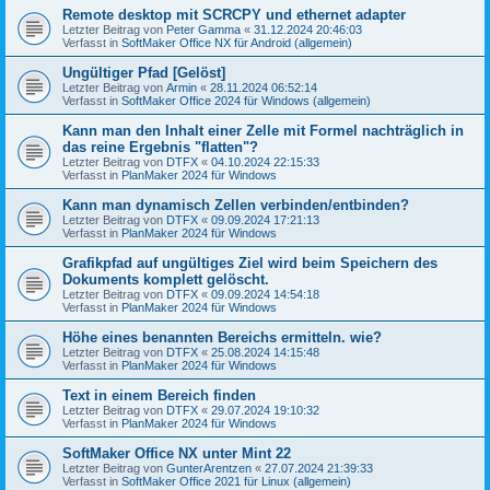
Remote desktop mit SCRCPY und ethernet adapter
Letzter Beitrag von
Peter Gamma
«
31.12.2024 20:46:03
Verfasst in
SoftMaker Office NX für Android (allgemein)
Ungültiger Pfad [Gelöst]
Letzter Beitrag von
Armin
«
28.11.2024 06:52:14
Verfasst in
SoftMaker Office 2024 für Windows (allgemein)
Kann man den Inhalt einer Zelle mit Formel nachträglich in
das reine Ergebnis "flatten"?
Letzter Beitrag von
DTFX
«
04.10.2024 22:15:33
Verfasst in
PlanMaker 2024 für Windows
Kann man dynamisch Zellen verbinden/entbinden?
Letzter Beitrag von
DTFX
«
09.09.2024 17:21:13
Verfasst in
PlanMaker 2024 für Windows
Grafikpfad auf ungültiges Ziel wird beim Speichern des
Dokuments komplett gelöscht.
Letzter Beitrag von
DTFX
«
09.09.2024 14:54:18
Verfasst in
PlanMaker 2024 für Windows
Höhe eines benannten Bereichs ermitteln. wie?
Letzter Beitrag von
DTFX
«
25.08.2024 14:15:48
Verfasst in
PlanMaker 2024 für Windows
Text in einem Bereich finden
Letzter Beitrag von
DTFX
«
29.07.2024 19:10:32
Verfasst in
PlanMaker 2024 für Windows
SoftMaker Office NX unter Mint 22
Letzter Beitrag von
GunterArentzen
«
27.07.2024 21:39:33
Verfasst in
SoftMaker Office 2021 für Linux (allgemein)