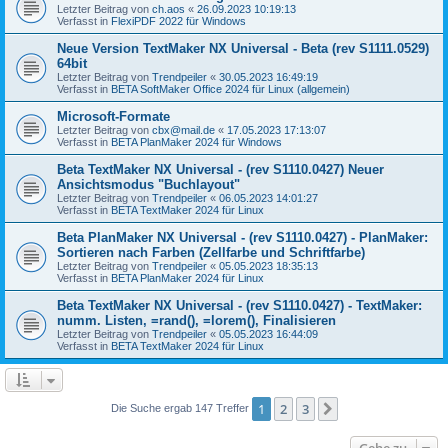
Letzter Beitrag von
ch.aos
«
26.09.2023 10:19:13
Verfasst in
FlexiPDF 2022 für Windows
Neue Version TextMaker NX Universal - Beta (rev S1111.0529)
64bit
Letzter Beitrag von
Trendpeiler
«
30.05.2023 16:49:19
Verfasst in
BETA SoftMaker Office 2024 für Linux (allgemein)
Microsoft-Formate
Letzter Beitrag von
cbx@mail.de
«
17.05.2023 17:13:07
Verfasst in
BETA PlanMaker 2024 für Windows
Beta TextMaker NX Universal - (rev S1110.0427) Neuer
Ansichtsmodus "Buchlayout"
Letzter Beitrag von
Trendpeiler
«
06.05.2023 14:01:27
Verfasst in
BETA TextMaker 2024 für Linux
Beta PlanMaker NX Universal - (rev S1110.0427) - PlanMaker:
Sortieren nach Farben (Zellfarbe und Schriftfarbe)
Letzter Beitrag von
Trendpeiler
«
05.05.2023 18:35:13
Verfasst in
BETA PlanMaker 2024 für Linux
Beta TextMaker NX Universal - (rev S1110.0427) - TextMaker:
numm. Listen, =rand(), =lorem(), Finalisieren
Letzter Beitrag von
Trendpeiler
«
05.05.2023 16:44:09
Verfasst in
BETA TextMaker 2024 für Linux
1
2
3
Nächste
Die Suche ergab 147 Treffer
Gehe zu