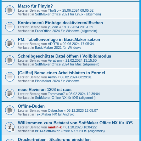
Macro für Pinyin?
Letzter Beitrag von
ThoGo
«
25.06.2024 09:05:52
Verfasst in
SoftMaker Office 2021 für Linux (allgemein)
Kontextmenü Einträge deaktivieren/löschen
Letzter Beitrag von
jd_cort
«
19.06.2024 20:51:39
Verfasst in
FreeOffice 2024 für Windows (allgemein)
PM: Tabellenvorlage in BasicMaker setzen
Letzter Beitrag von
ADR78
«
02.06.2024 17:05:34
Verfasst in
BasicMaker 2021 für Windows
Schreibgeschützte Datei öffnen / Vollbildmodus
Letzter Beitrag von
Veratrum
«
21.02.2024 13:15:50
Verfasst in
SoftMaker Office 2024 für Mac (allgemein)
[Gelöst] Name eines Arbeitsblattes in Formel
Letzter Beitrag von
Armin
«
06.02.2024 08:29:01
Verfasst in
PlanMaker 2024 für Windows
neue Revision 1208 ist raus
Letzter Beitrag von
Tommaso7
«
03.02.2024 12:39:04
Verfasst in
SoftMaker Office NX für iOS (allgemein)
Offline-Duden
Letzter Beitrag von
CyberJoe
«
06.12.2023 12:05:07
Verfasst in
TextMaker NX für Android
Willkommen zum Betatest von SoftMaker Office NX für iOS
Letzter Beitrag von
martin-k
«
01.10.2023 10:04:22
Verfasst in
BETA SoftMaker Office NX für iOS (allgemein)
Druckertreiber - Skalierung einstellen