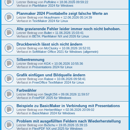
Letzter Beitrag von
Puffolino
«
18.06.2026 09:59:22
Verfasst in
PlanMaker 2024 für Windows
Planmaker 2024 Pivottabelle zeigt falsche Werte an
Letzter Beitrag von
hkaufmann
«
12.06.2026 05:14:39
Verfasst in
TextMaker 2024 für Linux
Alte gravierende Fehler leider immer noch nicht behoben.
Letzter Beitrag von
Bullet
«
11.06.2026 15:03:41
Verfasst in
BETA: PlanMaker NX und 2026 für Linux
Druckbereich lässt sich nicht ändern
Letzter Beitrag von
McClusky
«
10.06.2026 16:52:01
Verfasst in
SoftMaker Office 2021 für Windows (allgemein)
Silbentrennung
Letzter Beitrag von
KGK
«
10.06.2026 10:55:36
Verfasst in
Presentations 2024 für Linux
Grafik einfügen und Bildquelle ändern
Letzter Beitrag von
Raboe
«
10.06.2026 09:58:41
Verfasst in
FreeOffice TextMaker 2024 für Linux
Farbwähler
Letzter Beitrag von
Siegfr256
«
09.06.2026 11:59:57
Verfasst in
FreePDF 2025 für Windows
Beispiele zu BasicMaker in Verbindung mit Presentations
Letzter Beitrag von
HerbertMayr
«
02.06.2026 20:09:02
Verfasst in
BasicMaker 2024 für Windows
Problem mit ausgefüllten Feldern nach Wiederherstellung
Letzter Beitrag von
BuSchu
«
19.05.2026 15:39:15
Verfasst in
FlexiPDF NX und 2025 für Windows