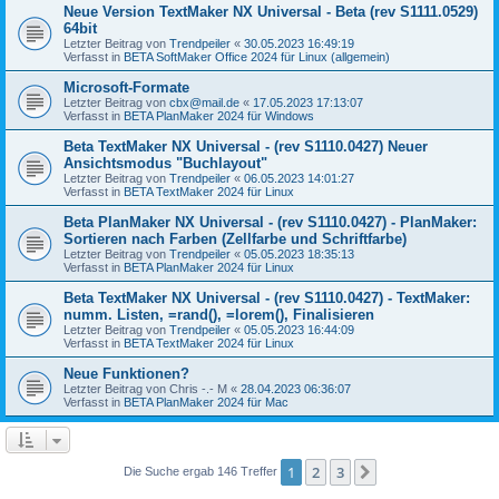
Neue Version TextMaker NX Universal - Beta (rev S1111.0529)
64bit
Letzter Beitrag von
Trendpeiler
«
30.05.2023 16:49:19
Verfasst in
BETA SoftMaker Office 2024 für Linux (allgemein)
Microsoft-Formate
Letzter Beitrag von
cbx@mail.de
«
17.05.2023 17:13:07
Verfasst in
BETA PlanMaker 2024 für Windows
Beta TextMaker NX Universal - (rev S1110.0427) Neuer
Ansichtsmodus "Buchlayout"
Letzter Beitrag von
Trendpeiler
«
06.05.2023 14:01:27
Verfasst in
BETA TextMaker 2024 für Linux
Beta PlanMaker NX Universal - (rev S1110.0427) - PlanMaker:
Sortieren nach Farben (Zellfarbe und Schriftfarbe)
Letzter Beitrag von
Trendpeiler
«
05.05.2023 18:35:13
Verfasst in
BETA PlanMaker 2024 für Linux
Beta TextMaker NX Universal - (rev S1110.0427) - TextMaker:
numm. Listen, =rand(), =lorem(), Finalisieren
Letzter Beitrag von
Trendpeiler
«
05.05.2023 16:44:09
Verfasst in
BETA TextMaker 2024 für Linux
Neue Funktionen?
Letzter Beitrag von
Chris -.- M
«
28.04.2023 06:36:07
Verfasst in
BETA PlanMaker 2024 für Mac
1
2
3
Nächste
Die Suche ergab 146 Treffer