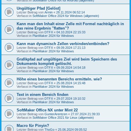
Verfasst in
SoftMaker Office NX für Android (allgemein)
Ungültiger Pfad [Gelöst]
Letzter Beitrag von
Armin
«
28.11.2024 06:52:14
Verfasst in
SoftMaker Office 2024 für Windows (allgemein)
Kann man den Inhalt einer Zelle mit Formel nachträglich in
das reine Ergebnis "flatten"?
Letzter Beitrag von
DTFX
«
04.10.2024 22:15:33
Verfasst in
PlanMaker 2024 für Windows
Kann man dynamisch Zellen verbinden/entbinden?
Letzter Beitrag von
DTFX
«
09.09.2024 17:21:13
Verfasst in
PlanMaker 2024 für Windows
Grafikpfad auf ungültiges Ziel wird beim Speichern des
Dokuments komplett gelöscht.
Letzter Beitrag von
DTFX
«
09.09.2024 14:54:18
Verfasst in
PlanMaker 2024 für Windows
Höhe eines benannten Bereichs ermitteln. wie?
Letzter Beitrag von
DTFX
«
25.08.2024 14:15:48
Verfasst in
PlanMaker 2024 für Windows
Text in einem Bereich finden
Letzter Beitrag von
DTFX
«
29.07.2024 19:10:32
Verfasst in
PlanMaker 2024 für Windows
SoftMaker Office NX unter Mint 22
Letzter Beitrag von
GunterArentzen
«
27.07.2024 21:39:33
Verfasst in
SoftMaker Office 2021 für Linux (allgemein)
Macro für Pinyin?
Letzter Beitrag von
ThoGo
«
25.06.2024 09:05:52