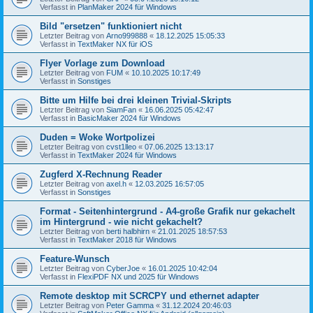
Verfasst in
PlanMaker 2024 für Windows
Bild "ersetzen" funktioniert nicht
Letzter Beitrag von
Arno999888
«
18.12.2025 15:05:33
Verfasst in
TextMaker NX für iOS
Flyer Vorlage zum Download
Letzter Beitrag von
FUM
«
10.10.2025 10:17:49
Verfasst in
Sonstiges
Bitte um Hilfe bei drei kleinen Trivial-Skripts
Letzter Beitrag von
SiamFan
«
16.06.2025 05:42:47
Verfasst in
BasicMaker 2024 für Windows
Duden = Woke Wortpolizei
Letzter Beitrag von
cvst1lleo
«
07.06.2025 13:13:17
Verfasst in
TextMaker 2024 für Windows
Zugferd X-Rechnung Reader
Letzter Beitrag von
axel.h
«
12.03.2025 16:57:05
Verfasst in
Sonstiges
Format - Seitenhintergrund - A4-große Grafik nur gekachelt
im Hintergrund - wie nicht gekachelt?
Letzter Beitrag von
berti halbhirn
«
21.01.2025 18:57:53
Verfasst in
TextMaker 2018 für Windows
Feature-Wunsch
Letzter Beitrag von
CyberJoe
«
16.01.2025 10:42:04
Verfasst in
FlexiPDF NX und 2025 für Windows
Remote desktop mit SCRCPY und ethernet adapter
Letzter Beitrag von
Peter Gamma
«
31.12.2024 20:46:03