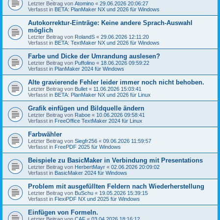
Letzter Beitrag von
Atomino
«
29.06.2026 20:06:27
Verfasst in
BETA: PlanMaker NX und 2026 für Windows
Autokorrektur-Einträge: Keine andere Sprach-Auswahl
möglich
Letzter Beitrag von
RolandS
«
29.06.2026 12:11:20
Verfasst in
BETA: TextMaker NX und 2026 für Windows
Farbe und Dicke der Umrandung auslesen?
Letzter Beitrag von
Puffolino
«
18.06.2026 09:59:22
Verfasst in
PlanMaker 2024 für Windows
Alte gravierende Fehler leider immer noch nicht behoben.
Letzter Beitrag von
Bullet
«
11.06.2026 15:03:41
Verfasst in
BETA: PlanMaker NX und 2026 für Linux
Grafik einfügen und Bildquelle ändern
Letzter Beitrag von
Raboe
«
10.06.2026 09:58:41
Verfasst in
FreeOffice TextMaker 2024 für Linux
Farbwähler
Letzter Beitrag von
Siegfr256
«
09.06.2026 11:59:57
Verfasst in
FreePDF 2025 für Windows
Beispiele zu BasicMaker in Verbindung mit Presentations
Letzter Beitrag von
HerbertMayr
«
02.06.2026 20:09:02
Verfasst in
BasicMaker 2024 für Windows
Problem mit ausgefüllten Feldern nach Wiederherstellung
Letzter Beitrag von
BuSchu
«
19.05.2026 15:39:15
Verfasst in
FlexiPDF NX und 2025 für Windows
Einfügen von Formeln.
Letzter Beitrag von
CAF
«
03.04.2026 18:16:12