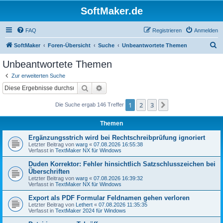
SoftMaker.de
FAQ
Registrieren
Anmelden
S
SoftMaker
Foren-Übersicht
Suche
Unbeantwortete Themen
u
Unbeantwortete Themen
c
Zur erweiterten Suche
h
Suche
Erweiterte Suche
e
1
2
3
Nächste
Die Suche ergab 146 Treffer
Themen
Ergänzungsstrich wird bei Rechtschreibprüfung ignoriert
Letzter Beitrag von
warg
«
07.08.2026 16:55:38
Verfasst in
TextMaker NX für Windows
Duden Korrektor: Fehler hinsichtlich Satzschlusszeichen bei
Überschriften
Letzter Beitrag von
warg
«
07.08.2026 16:39:32
Verfasst in
TextMaker NX für Windows
Export als PDF Formular Feldnamen gehen verloren
Letzter Beitrag von
Lethert
«
07.08.2026 11:35:35
Verfasst in
TextMaker 2024 für Windows