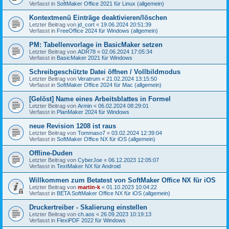
Verfasst in
SoftMaker Office 2021 für Linux (allgemein)
Kontextmenü Einträge deaktivieren/löschen
Letzter Beitrag von
jd_cort
«
19.06.2024 20:51:39
Verfasst in
FreeOffice 2024 für Windows (allgemein)
PM: Tabellenvorlage in BasicMaker setzen
Letzter Beitrag von
ADR78
«
02.06.2024 17:05:34
Verfasst in
BasicMaker 2021 für Windows
Schreibgeschützte Datei öffnen / Vollbildmodus
Letzter Beitrag von
Veratrum
«
21.02.2024 13:15:50
Verfasst in
SoftMaker Office 2024 für Mac (allgemein)
[Gelöst] Name eines Arbeitsblattes in Formel
Letzter Beitrag von
Armin
«
06.02.2024 08:29:01
Verfasst in
PlanMaker 2024 für Windows
neue Revision 1208 ist raus
Letzter Beitrag von
Tommaso7
«
03.02.2024 12:39:04
Verfasst in
SoftMaker Office NX für iOS (allgemein)
Offline-Duden
Letzter Beitrag von
CyberJoe
«
06.12.2023 12:05:07
Verfasst in
TextMaker NX für Android
Willkommen zum Betatest von SoftMaker Office NX für iOS
Letzter Beitrag von
martin-k
«
01.10.2023 10:04:22
Verfasst in
BETA SoftMaker Office NX für iOS (allgemein)
Druckertreiber - Skalierung einstellen
Letzter Beitrag von
ch.aos
«
26.09.2023 10:19:13
Verfasst in
FlexiPDF 2022 für Windows