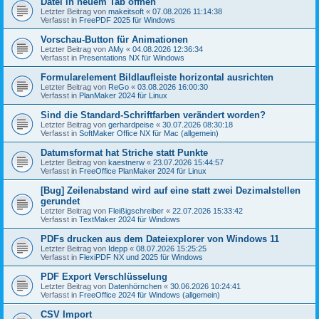
Datei in neuem Tab öffnen
Letzter Beitrag von
makeitsoft
«
07.08.2026 11:14:38
Verfasst in
FreePDF 2025 für Windows
Vorschau-Button für Animationen
Letzter Beitrag von
AMy
«
04.08.2026 12:36:34
Verfasst in
Presentations NX für Windows
Formularelement Bildlaufleiste horizontal ausrichten
Letzter Beitrag von
ReGo
«
03.08.2026 16:00:30
Verfasst in
PlanMaker 2024 für Linux
Sind die Standard-Schriftfarben verändert worden?
Letzter Beitrag von
gerhardpeise
«
30.07.2026 08:30:18
Verfasst in
SoftMaker Office NX für Mac (allgemein)
Datumsformat hat Striche statt Punkte
Letzter Beitrag von
kaestnerw
«
23.07.2026 15:44:57
Verfasst in
FreeOffice PlanMaker 2024 für Linux
[Bug] Zeilenabstand wird auf eine statt zwei Dezimalstellen
gerundet
Letzter Beitrag von
Fleißigschreiber
«
22.07.2026 15:33:42
Verfasst in
TextMaker 2024 für Windows
PDFs drucken aus dem Dateiexplorer von Windows 11
Letzter Beitrag von
Idepp
«
08.07.2026 15:25:25
Verfasst in
FlexiPDF NX und 2025 für Windows
PDF Export Verschlüsselung
Letzter Beitrag von
Datenhörnchen
«
30.06.2026 10:24:41
Verfasst in
FreeOffice 2024 für Windows (allgemein)
CSV Import