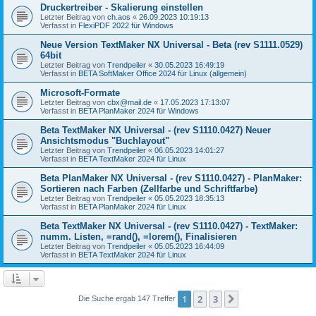
Druckertreiber - Skalierung einstellen
Letzter Beitrag von
ch.aos
«
26.09.2023 10:19:13
Verfasst in
FlexiPDF 2022 für Windows
Neue Version TextMaker NX Universal - Beta (rev S1111.0529)
64bit
Letzter Beitrag von
Trendpeiler
«
30.05.2023 16:49:19
Verfasst in
BETA SoftMaker Office 2024 für Linux (allgemein)
Microsoft-Formate
Letzter Beitrag von
cbx@mail.de
«
17.05.2023 17:13:07
Verfasst in
BETA PlanMaker 2024 für Windows
Beta TextMaker NX Universal - (rev S1110.0427) Neuer
Ansichtsmodus "Buchlayout"
Letzter Beitrag von
Trendpeiler
«
06.05.2023 14:01:27
Verfasst in
BETA TextMaker 2024 für Linux
Beta PlanMaker NX Universal - (rev S1110.0427) - PlanMaker:
Sortieren nach Farben (Zellfarbe und Schriftfarbe)
Letzter Beitrag von
Trendpeiler
«
05.05.2023 18:35:13
Verfasst in
BETA PlanMaker 2024 für Linux
Beta TextMaker NX Universal - (rev S1110.0427) - TextMaker:
numm. Listen, =rand(), =lorem(), Finalisieren
Letzter Beitrag von
Trendpeiler
«
05.05.2023 16:44:09
Verfasst in
BETA TextMaker 2024 für Linux
1
2
3
Nächste
Die Suche ergab 147 Treffer