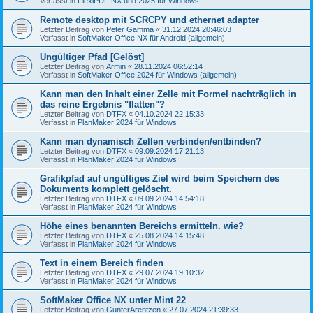
Verfasst in
FlexiPDF NX und 2025 für Windows
Remote desktop mit SCRCPY und ethernet adapter
Letzter Beitrag von
Peter Gamma
«
31.12.2024 20:46:03
Verfasst in
SoftMaker Office NX für Android (allgemein)
Ungültiger Pfad [Gelöst]
Letzter Beitrag von
Armin
«
28.11.2024 06:52:14
Verfasst in
SoftMaker Office 2024 für Windows (allgemein)
Kann man den Inhalt einer Zelle mit Formel nachträglich in
das reine Ergebnis "flatten"?
Letzter Beitrag von
DTFX
«
04.10.2024 22:15:33
Verfasst in
PlanMaker 2024 für Windows
Kann man dynamisch Zellen verbinden/entbinden?
Letzter Beitrag von
DTFX
«
09.09.2024 17:21:13
Verfasst in
PlanMaker 2024 für Windows
Grafikpfad auf ungültiges Ziel wird beim Speichern des
Dokuments komplett gelöscht.
Letzter Beitrag von
DTFX
«
09.09.2024 14:54:18
Verfasst in
PlanMaker 2024 für Windows
Höhe eines benannten Bereichs ermitteln. wie?
Letzter Beitrag von
DTFX
«
25.08.2024 14:15:48
Verfasst in
PlanMaker 2024 für Windows
Text in einem Bereich finden
Letzter Beitrag von
DTFX
«
29.07.2024 19:10:32
Verfasst in
PlanMaker 2024 für Windows
SoftMaker Office NX unter Mint 22
Letzter Beitrag von
GunterArentzen
«
27.07.2024 21:39:33