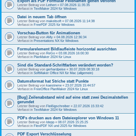
Export als PDF Formular Feldnamen gehen verloren
Letzter Beitrag von
Lethert
«
07.08.2026 11:35:35
Verfasst in
TextMaker 2024 für Windows
Datei in neuem Tab öffnen
Letzter Beitrag von
makeitsoft
«
07.08.2026 11:14:38
Verfasst in
FreePDF 2025 für Windows
Vorschau-Button für Animationen
Letzter Beitrag von
AMy
«
04.08.2026 12:36:34
Verfasst in
Presentations NX für Windows
Formularelement Bildlaufleiste horizontal ausrichten
Letzter Beitrag von
ReGo
«
03.08.2026 16:00:30
Verfasst in
PlanMaker 2024 für Linux
Sind die Standard-Schriftfarben verändert worden?
Letzter Beitrag von
gerhardpeise
«
30.07.2026 08:30:18
Verfasst in
SoftMaker Office NX für Mac (allgemein)
Datumsformat hat Striche statt Punkte
Letzter Beitrag von
kaestnerw
«
23.07.2026 15:44:57
Verfasst in
FreeOffice PlanMaker 2024 für Linux
[Bug] Zeilenabstand wird auf eine statt zwei Dezimalstellen
gerundet
Letzter Beitrag von
Fleißigschreiber
«
22.07.2026 15:33:42
Verfasst in
TextMaker 2024 für Windows
PDFs drucken aus dem Dateiexplorer von Windows 11
Letzter Beitrag von
Idepp
«
08.07.2026 15:25:25
Verfasst in
FlexiPDF NX und 2025 für Windows
PDF Export Verschlüsselung