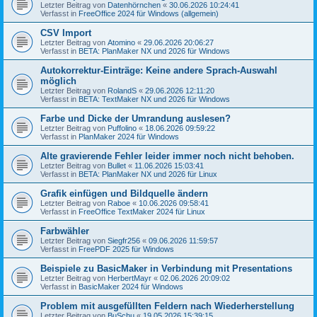
Letzter Beitrag von
Datenhörnchen
«
30.06.2026 10:24:41
Verfasst in
FreeOffice 2024 für Windows (allgemein)
CSV Import
Letzter Beitrag von
Atomino
«
29.06.2026 20:06:27
Verfasst in
BETA: PlanMaker NX und 2026 für Windows
Autokorrektur-Einträge: Keine andere Sprach-Auswahl
möglich
Letzter Beitrag von
RolandS
«
29.06.2026 12:11:20
Verfasst in
BETA: TextMaker NX und 2026 für Windows
Farbe und Dicke der Umrandung auslesen?
Letzter Beitrag von
Puffolino
«
18.06.2026 09:59:22
Verfasst in
PlanMaker 2024 für Windows
Alte gravierende Fehler leider immer noch nicht behoben.
Letzter Beitrag von
Bullet
«
11.06.2026 15:03:41
Verfasst in
BETA: PlanMaker NX und 2026 für Linux
Grafik einfügen und Bildquelle ändern
Letzter Beitrag von
Raboe
«
10.06.2026 09:58:41
Verfasst in
FreeOffice TextMaker 2024 für Linux
Farbwähler
Letzter Beitrag von
Siegfr256
«
09.06.2026 11:59:57
Verfasst in
FreePDF 2025 für Windows
Beispiele zu BasicMaker in Verbindung mit Presentations
Letzter Beitrag von
HerbertMayr
«
02.06.2026 20:09:02
Verfasst in
BasicMaker 2024 für Windows
Problem mit ausgefüllten Feldern nach Wiederherstellung
Letzter Beitrag von
BuSchu
«
19.05.2026 15:39:15