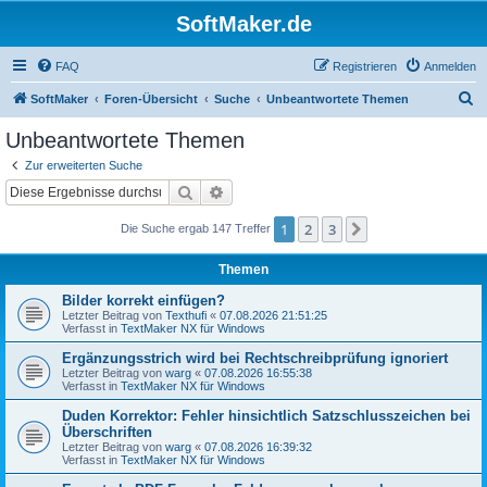
SoftMaker.de
FAQ
Registrieren
Anmelden
S
SoftMaker
Foren-Übersicht
Suche
Unbeantwortete Themen
u
Unbeantwortete Themen
c
Zur erweiterten Suche
h
Suche
Erweiterte Suche
e
1
2
3
Nächste
Die Suche ergab 147 Treffer
Themen
Bilder korrekt einfügen?
Letzter Beitrag von
Texthufi
«
07.08.2026 21:51:25
Verfasst in
TextMaker NX für Windows
Ergänzungsstrich wird bei Rechtschreibprüfung ignoriert
Letzter Beitrag von
warg
«
07.08.2026 16:55:38
Verfasst in
TextMaker NX für Windows
Duden Korrektor: Fehler hinsichtlich Satzschlusszeichen bei
Überschriften
Letzter Beitrag von
warg
«
07.08.2026 16:39:32
Verfasst in
TextMaker NX für Windows