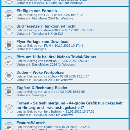
Verfasst in
FlexiPDF NX und 2025 für Windows
Einfügen von Formeln.
Letzter Beitrag von
CAF
«
03.04.2026 18:16:12
Verfasst in
PlanMaker 2024 für Windows
Bild "ersetzen" funktioniert nicht
Letzter Beitrag von
Arno999888
«
18.12.2025 15:05:33
Verfasst in
TextMaker NX für iOS
Flyer Vorlage zum Download
Letzter Beitrag von
FUM
«
10.10.2025 10:17:49
Verfasst in
Sonstiges
Bitte um Hilfe bei drei kleinen Trivial-Skripts
Letzter Beitrag von
SiamFan
«
16.06.2025 05:42:47
Verfasst in
BasicMaker 2024 für Windows
Duden = Woke Wortpolizei
Letzter Beitrag von
cvst1lleo
«
07.06.2025 13:13:17
Verfasst in
TextMaker 2024 für Windows
Zugferd X-Rechnung Reader
Letzter Beitrag von
axel.h
«
12.03.2025 16:57:05
Verfasst in
Sonstiges
Format - Seitenhintergrund - A4-große Grafik nur gekachelt
im Hintergrund - wie nicht gekachelt?
Letzter Beitrag von
berti halbhirn
«
21.01.2025 18:57:53
Verfasst in
TextMaker 2018 für Windows
Feature-Wunsch
Letzter Beitrag von
CyberJoe
«
16.01.2025 10:42:04