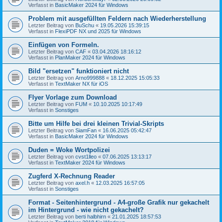
Verfasst in
BasicMaker 2024 für Windows
Problem mit ausgefüllten Feldern nach Wiederherstellung
Letzter Beitrag von
BuSchu
«
19.05.2026 15:39:15
Verfasst in
FlexiPDF NX und 2025 für Windows
Einfügen von Formeln.
Letzter Beitrag von
CAF
«
03.04.2026 18:16:12
Verfasst in
PlanMaker 2024 für Windows
Bild "ersetzen" funktioniert nicht
Letzter Beitrag von
Arno999888
«
18.12.2025 15:05:33
Verfasst in
TextMaker NX für iOS
Flyer Vorlage zum Download
Letzter Beitrag von
FUM
«
10.10.2025 10:17:49
Verfasst in
Sonstiges
Bitte um Hilfe bei drei kleinen Trivial-Skripts
Letzter Beitrag von
SiamFan
«
16.06.2025 05:42:47
Verfasst in
BasicMaker 2024 für Windows
Duden = Woke Wortpolizei
Letzter Beitrag von
cvst1lleo
«
07.06.2025 13:13:17
Verfasst in
TextMaker 2024 für Windows
Zugferd X-Rechnung Reader
Letzter Beitrag von
axel.h
«
12.03.2025 16:57:05
Verfasst in
Sonstiges
Format - Seitenhintergrund - A4-große Grafik nur gekachelt
im Hintergrund - wie nicht gekachelt?
Letzter Beitrag von
berti halbhirn
«
21.01.2025 18:57:53