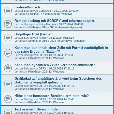
Verfasst in
TextMaker 2018 für Windows
Feature-Wunsch
Letzter Beitrag von
CyberJoe
«
16.01.2025 10:42:04
Verfasst in
FlexiPDF NX und 2025 für Windows
Remote desktop mit SCRCPY und ethernet adapter
Letzter Beitrag von
Peter Gamma
«
31.12.2024 20:46:03
Verfasst in
SoftMaker Office NX für Android (allgemein)
Ungültiger Pfad [Gelöst]
Letzter Beitrag von
Armin
«
28.11.2024 06:52:14
Verfasst in
SoftMaker Office 2024 für Windows (allgemein)
Kann man den Inhalt einer Zelle mit Formel nachträglich in
das reine Ergebnis "flatten"?
Letzter Beitrag von
DTFX
«
04.10.2024 22:15:33
Verfasst in
PlanMaker 2024 für Windows
Kann man dynamisch Zellen verbinden/entbinden?
Letzter Beitrag von
DTFX
«
09.09.2024 17:21:13
Verfasst in
PlanMaker 2024 für Windows
Grafikpfad auf ungültiges Ziel wird beim Speichern des
Dokuments komplett gelöscht.
Letzter Beitrag von
DTFX
«
09.09.2024 14:54:18
Verfasst in
PlanMaker 2024 für Windows
Höhe eines benannten Bereichs ermitteln. wie?
Letzter Beitrag von
DTFX
«
25.08.2024 14:15:48
Verfasst in
PlanMaker 2024 für Windows
Text in einem Bereich finden
Letzter Beitrag von
DTFX
«
29.07.2024 19:10:32