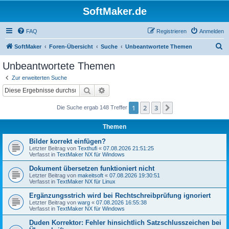
SoftMaker.de
FAQ
Registrieren
Anmelden
S
SoftMaker
Foren-Übersicht
Suche
Unbeantwortete Themen
u
Unbeantwortete Themen
c
Zur erweiterten Suche
h
Suche
Erweiterte Suche
e
1
2
3
Nächste
Die Suche ergab 148 Treffer
Themen
Bilder korrekt einfügen?
Letzter Beitrag von
Texthufi
«
07.08.2026 21:51:25
Verfasst in
TextMaker NX für Windows
Dokument übersetzen funktioniert nicht
Letzter Beitrag von
makeitsoft
«
07.08.2026 19:30:51
Verfasst in
TextMaker NX für Linux
Ergänzungsstrich wird bei Rechtschreibprüfung ignoriert
Letzter Beitrag von
warg
«
07.08.2026 16:55:38
Verfasst in
TextMaker NX für Windows
Duden Korrektor: Fehler hinsichtlich Satzschlusszeichen bei