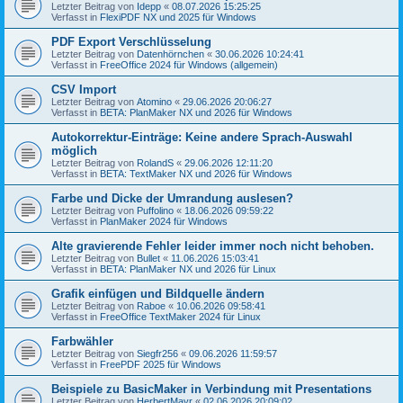
Letzter Beitrag von
Idepp
«
08.07.2026 15:25:25
Verfasst in
FlexiPDF NX und 2025 für Windows
PDF Export Verschlüsselung
Letzter Beitrag von
Datenhörnchen
«
30.06.2026 10:24:41
Verfasst in
FreeOffice 2024 für Windows (allgemein)
CSV Import
Letzter Beitrag von
Atomino
«
29.06.2026 20:06:27
Verfasst in
BETA: PlanMaker NX und 2026 für Windows
Autokorrektur-Einträge: Keine andere Sprach-Auswahl
möglich
Letzter Beitrag von
RolandS
«
29.06.2026 12:11:20
Verfasst in
BETA: TextMaker NX und 2026 für Windows
Farbe und Dicke der Umrandung auslesen?
Letzter Beitrag von
Puffolino
«
18.06.2026 09:59:22
Verfasst in
PlanMaker 2024 für Windows
Alte gravierende Fehler leider immer noch nicht behoben.
Letzter Beitrag von
Bullet
«
11.06.2026 15:03:41
Verfasst in
BETA: PlanMaker NX und 2026 für Linux
Grafik einfügen und Bildquelle ändern
Letzter Beitrag von
Raboe
«
10.06.2026 09:58:41
Verfasst in
FreeOffice TextMaker 2024 für Linux
Farbwähler
Letzter Beitrag von
Siegfr256
«
09.06.2026 11:59:57
Verfasst in
FreePDF 2025 für Windows
Beispiele zu BasicMaker in Verbindung mit Presentations
Letzter Beitrag von
HerbertMayr
«
02.06.2026 20:09:02