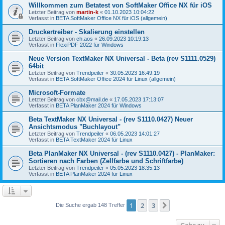
Willkommen zum Betatest von SoftMaker Office NX für iOS
Letzter Beitrag von
martin-k
«
01.10.2023 10:04:22
Verfasst in
BETA SoftMaker Office NX für iOS (allgemein)
Druckertreiber - Skalierung einstellen
Letzter Beitrag von
ch.aos
«
26.09.2023 10:19:13
Verfasst in
FlexiPDF 2022 für Windows
Neue Version TextMaker NX Universal - Beta (rev S1111.0529)
64bit
Letzter Beitrag von
Trendpeiler
«
30.05.2023 16:49:19
Verfasst in
BETA SoftMaker Office 2024 für Linux (allgemein)
Microsoft-Formate
Letzter Beitrag von
cbx@mail.de
«
17.05.2023 17:13:07
Verfasst in
BETA PlanMaker 2024 für Windows
Beta TextMaker NX Universal - (rev S1110.0427) Neuer
Ansichtsmodus "Buchlayout"
Letzter Beitrag von
Trendpeiler
«
06.05.2023 14:01:27
Verfasst in
BETA TextMaker 2024 für Linux
Beta PlanMaker NX Universal - (rev S1110.0427) - PlanMaker:
Sortieren nach Farben (Zellfarbe und Schriftfarbe)
Letzter Beitrag von
Trendpeiler
«
05.05.2023 18:35:13
Verfasst in
BETA PlanMaker 2024 für Linux
1
2
3
Nächste
Die Suche ergab 148 Treffer
Gehe zu