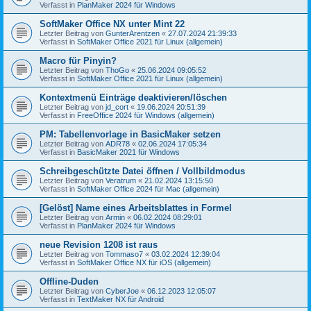
Verfasst in
PlanMaker 2024 für Windows
SoftMaker Office NX unter Mint 22
Letzter Beitrag von
GunterArentzen
«
27.07.2024 21:39:33
Verfasst in
SoftMaker Office 2021 für Linux (allgemein)
Macro für Pinyin?
Letzter Beitrag von
ThoGo
«
25.06.2024 09:05:52
Verfasst in
SoftMaker Office 2021 für Linux (allgemein)
Kontextmenü Einträge deaktivieren/löschen
Letzter Beitrag von
jd_cort
«
19.06.2024 20:51:39
Verfasst in
FreeOffice 2024 für Windows (allgemein)
PM: Tabellenvorlage in BasicMaker setzen
Letzter Beitrag von
ADR78
«
02.06.2024 17:05:34
Verfasst in
BasicMaker 2021 für Windows
Schreibgeschützte Datei öffnen / Vollbildmodus
Letzter Beitrag von
Veratrum
«
21.02.2024 13:15:50
Verfasst in
SoftMaker Office 2024 für Mac (allgemein)
[Gelöst] Name eines Arbeitsblattes in Formel
Letzter Beitrag von
Armin
«
06.02.2024 08:29:01
Verfasst in
PlanMaker 2024 für Windows
neue Revision 1208 ist raus
Letzter Beitrag von
Tommaso7
«
03.02.2024 12:39:04
Verfasst in
SoftMaker Office NX für iOS (allgemein)
Offline-Duden
Letzter Beitrag von
CyberJoe
«
06.12.2023 12:05:07
Verfasst in
TextMaker NX für Android