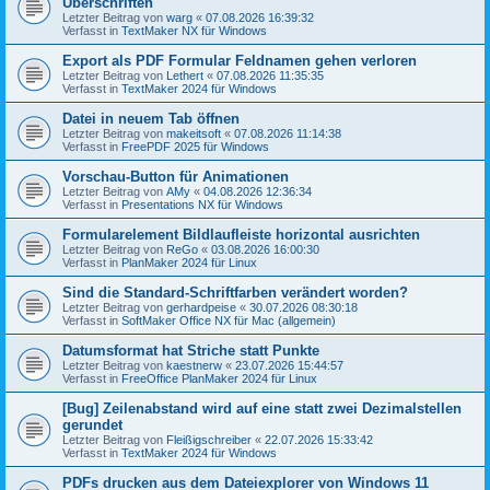
Überschriften
Letzter Beitrag von
warg
«
07.08.2026 16:39:32
Verfasst in
TextMaker NX für Windows
Export als PDF Formular Feldnamen gehen verloren
Letzter Beitrag von
Lethert
«
07.08.2026 11:35:35
Verfasst in
TextMaker 2024 für Windows
Datei in neuem Tab öffnen
Letzter Beitrag von
makeitsoft
«
07.08.2026 11:14:38
Verfasst in
FreePDF 2025 für Windows
Vorschau-Button für Animationen
Letzter Beitrag von
AMy
«
04.08.2026 12:36:34
Verfasst in
Presentations NX für Windows
Formularelement Bildlaufleiste horizontal ausrichten
Letzter Beitrag von
ReGo
«
03.08.2026 16:00:30
Verfasst in
PlanMaker 2024 für Linux
Sind die Standard-Schriftfarben verändert worden?
Letzter Beitrag von
gerhardpeise
«
30.07.2026 08:30:18
Verfasst in
SoftMaker Office NX für Mac (allgemein)
Datumsformat hat Striche statt Punkte
Letzter Beitrag von
kaestnerw
«
23.07.2026 15:44:57
Verfasst in
FreeOffice PlanMaker 2024 für Linux
[Bug] Zeilenabstand wird auf eine statt zwei Dezimalstellen
gerundet
Letzter Beitrag von
Fleißigschreiber
«
22.07.2026 15:33:42
Verfasst in
TextMaker 2024 für Windows
PDFs drucken aus dem Dateiexplorer von Windows 11