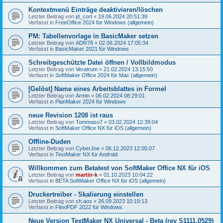
Kontextmenü Einträge deaktivieren/löschen
Letzter Beitrag von
jd_cort
«
19.06.2024 20:51:39
Verfasst in
FreeOffice 2024 für Windows (allgemein)
PM: Tabellenvorlage in BasicMaker setzen
Letzter Beitrag von
ADR78
«
02.06.2024 17:05:34
Verfasst in
BasicMaker 2021 für Windows
Schreibgeschützte Datei öffnen / Vollbildmodus
Letzter Beitrag von
Veratrum
«
21.02.2024 13:15:50
Verfasst in
SoftMaker Office 2024 für Mac (allgemein)
[Gelöst] Name eines Arbeitsblattes in Formel
Letzter Beitrag von
Armin
«
06.02.2024 08:29:01
Verfasst in
PlanMaker 2024 für Windows
neue Revision 1208 ist raus
Letzter Beitrag von
Tommaso7
«
03.02.2024 12:39:04
Verfasst in
SoftMaker Office NX für iOS (allgemein)
Offline-Duden
Letzter Beitrag von
CyberJoe
«
06.12.2023 12:05:07
Verfasst in
TextMaker NX für Android
Willkommen zum Betatest von SoftMaker Office NX für iOS
Letzter Beitrag von
martin-k
«
01.10.2023 10:04:22
Verfasst in
BETA SoftMaker Office NX für iOS (allgemein)
Druckertreiber - Skalierung einstellen
Letzter Beitrag von
ch.aos
«
26.09.2023 10:19:13
Verfasst in
FlexiPDF 2022 für Windows
Neue Version TextMaker NX Universal - Beta (rev S1111.0529)