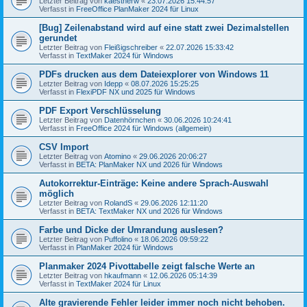
Letzter Beitrag von
kaestnerw
«
23.07.2026 15:44:57
Verfasst in
FreeOffice PlanMaker 2024 für Linux
[Bug] Zeilenabstand wird auf eine statt zwei Dezimalstellen
gerundet
Letzter Beitrag von
Fleißigschreiber
«
22.07.2026 15:33:42
Verfasst in
TextMaker 2024 für Windows
PDFs drucken aus dem Dateiexplorer von Windows 11
Letzter Beitrag von
Idepp
«
08.07.2026 15:25:25
Verfasst in
FlexiPDF NX und 2025 für Windows
PDF Export Verschlüsselung
Letzter Beitrag von
Datenhörnchen
«
30.06.2026 10:24:41
Verfasst in
FreeOffice 2024 für Windows (allgemein)
CSV Import
Letzter Beitrag von
Atomino
«
29.06.2026 20:06:27
Verfasst in
BETA: PlanMaker NX und 2026 für Windows
Autokorrektur-Einträge: Keine andere Sprach-Auswahl
möglich
Letzter Beitrag von
RolandS
«
29.06.2026 12:11:20
Verfasst in
BETA: TextMaker NX und 2026 für Windows
Farbe und Dicke der Umrandung auslesen?
Letzter Beitrag von
Puffolino
«
18.06.2026 09:59:22
Verfasst in
PlanMaker 2024 für Windows
Planmaker 2024 Pivottabelle zeigt falsche Werte an
Letzter Beitrag von
hkaufmann
«
12.06.2026 05:14:39
Verfasst in
TextMaker 2024 für Linux
Alte gravierende Fehler leider immer noch nicht behoben.