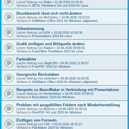
Letzter Beitrag von
Bullet
«
11.06.2026 15:03:41
Verfasst in
BETA: PlanMaker NX und 2026 für Linux
Druckbereich lässt sich nicht ändern
Letzter Beitrag von
McClusky
«
10.06.2026 16:52:01
Verfasst in
SoftMaker Office 2021 für Windows (allgemein)
Silbentrennung
Letzter Beitrag von
KGK
«
10.06.2026 10:55:36
Verfasst in
Presentations 2024 für Linux
Grafik einfügen und Bildquelle ändern
Letzter Beitrag von
Raboe
«
10.06.2026 09:58:41
Verfasst in
FreeOffice TextMaker 2024 für Linux
Farbwähler
Letzter Beitrag von
Siegfr256
«
09.06.2026 11:59:57
Verfasst in
FreePDF 2025 für Windows
Georgische Buchstaben
Letzter Beitrag von
serbmem
«
09.06.2026 10:30:05
Verfasst in
SoftMaker Office 2024 für Windows (allgemein)
Beispiele zu BasicMaker in Verbindung mit Presentations
Letzter Beitrag von
HerbertMayr
«
02.06.2026 20:09:02
Verfasst in
BasicMaker 2024 für Windows
Problem mit ausgefüllten Feldern nach Wiederherstellung
Letzter Beitrag von
BuSchu
«
19.05.2026 15:39:15
Verfasst in
FlexiPDF NX und 2025 für Windows
Einfügen von Formeln.
Letzter Beitrag von
CAF
«
03.04.2026 18:16:12
Verfasst in
PlanMaker 2024 für Windows