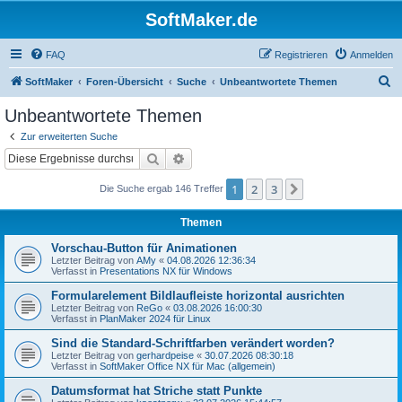
SoftMaker.de
FAQ
Registrieren
Anmelden
S
SoftMaker
Foren-Übersicht
Suche
Unbeantwortete Themen
u
Unbeantwortete Themen
c
Zur erweiterten Suche
h
Suche
Erweiterte Suche
e
1
2
3
Nächste
Die Suche ergab 146 Treffer
Themen
Vorschau-Button für Animationen
Letzter Beitrag von
AMy
«
04.08.2026 12:36:34
Verfasst in
Presentations NX für Windows
Formularelement Bildlaufleiste horizontal ausrichten
Letzter Beitrag von
ReGo
«
03.08.2026 16:00:30
Verfasst in
PlanMaker 2024 für Linux
Sind die Standard-Schriftfarben verändert worden?
Letzter Beitrag von
gerhardpeise
«
30.07.2026 08:30:18
Verfasst in
SoftMaker Office NX für Mac (allgemein)
Datumsformat hat Striche statt Punkte