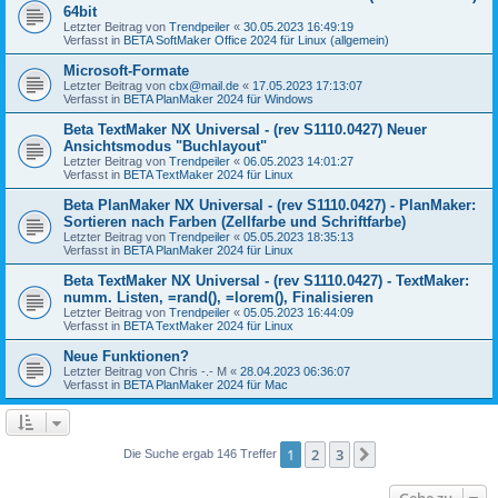
64bit
Letzter Beitrag von
Trendpeiler
«
30.05.2023 16:49:19
Verfasst in
BETA SoftMaker Office 2024 für Linux (allgemein)
Microsoft-Formate
Letzter Beitrag von
cbx@mail.de
«
17.05.2023 17:13:07
Verfasst in
BETA PlanMaker 2024 für Windows
Beta TextMaker NX Universal - (rev S1110.0427) Neuer
Ansichtsmodus "Buchlayout"
Letzter Beitrag von
Trendpeiler
«
06.05.2023 14:01:27
Verfasst in
BETA TextMaker 2024 für Linux
Beta PlanMaker NX Universal - (rev S1110.0427) - PlanMaker:
Sortieren nach Farben (Zellfarbe und Schriftfarbe)
Letzter Beitrag von
Trendpeiler
«
05.05.2023 18:35:13
Verfasst in
BETA PlanMaker 2024 für Linux
Beta TextMaker NX Universal - (rev S1110.0427) - TextMaker:
numm. Listen, =rand(), =lorem(), Finalisieren
Letzter Beitrag von
Trendpeiler
«
05.05.2023 16:44:09
Verfasst in
BETA TextMaker 2024 für Linux
Neue Funktionen?
Letzter Beitrag von
Chris -.- M
«
28.04.2023 06:36:07
Verfasst in
BETA PlanMaker 2024 für Mac
1
2
3
Nächste
Die Suche ergab 146 Treffer
Gehe zu