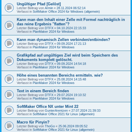
Ungültiger Pfad [Gelöst]
Letzter Beitrag von
Armin
«
28.11.2024 06:52:14
Verfasst in
SoftMaker Office 2024 für Windows (allgemein)
Kann man den Inhalt einer Zelle mit Formel nachträglich in
das reine Ergebnis "flatten"?
Letzter Beitrag von
DTFX
«
04.10.2024 22:15:33
Verfasst in
PlanMaker 2024 für Windows
Kann man dynamisch Zellen verbinden/entbinden?
Letzter Beitrag von
DTFX
«
09.09.2024 17:21:13
Verfasst in
PlanMaker 2024 für Windows
Grafikpfad auf ungültiges Ziel wird beim Speichern des
Dokuments komplett gelöscht.
Letzter Beitrag von
DTFX
«
09.09.2024 14:54:18
Verfasst in
PlanMaker 2024 für Windows
Höhe eines benannten Bereichs ermitteln. wie?
Letzter Beitrag von
DTFX
«
25.08.2024 14:15:48
Verfasst in
PlanMaker 2024 für Windows
Text in einem Bereich finden
Letzter Beitrag von
DTFX
«
29.07.2024 19:10:32
Verfasst in
PlanMaker 2024 für Windows
SoftMaker Office NX unter Mint 22
Letzter Beitrag von
GunterArentzen
«
27.07.2024 21:39:33
Verfasst in
SoftMaker Office 2021 für Linux (allgemein)
Macro für Pinyin?
Letzter Beitrag von
ThoGo
«
25.06.2024 09:05:52
Verfasst in
SoftMaker Office 2021 für Linux (allgemein)