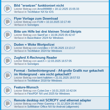
Bild "ersetzen" funktioniert nicht
Letzter Beitrag von
Arno999888
«
18.12.2025 15:05:33
Verfasst in
TextMaker NX für iOS
Flyer Vorlage zum Download
Letzter Beitrag von
FUM
«
10.10.2025 10:17:49
Verfasst in
Sonstiges
Bitte um Hilfe bei drei kleinen Trivial-Skripts
Letzter Beitrag von
SiamFan
«
16.06.2025 05:42:47
Verfasst in
BasicMaker 2024 für Windows
Duden = Woke Wortpolizei
Letzter Beitrag von
cvst1lleo
«
07.06.2025 13:13:17
Verfasst in
TextMaker 2024 für Windows
Zugferd X-Rechnung Reader
Letzter Beitrag von
axel.h
«
12.03.2025 16:57:05
Verfasst in
Sonstiges
Format - Seitenhintergrund - A4-große Grafik nur gekachelt
im Hintergrund - wie nicht gekachelt?
Letzter Beitrag von
berti halbhirn
«
21.01.2025 18:57:53
Verfasst in
TextMaker 2018 für Windows
Feature-Wunsch
Letzter Beitrag von
CyberJoe
«
16.01.2025 10:42:04
Verfasst in
FlexiPDF NX und 2025 für Windows
Remote desktop mit SCRCPY und ethernet adapter
Letzter Beitrag von
Peter Gamma
«
31.12.2024 20:46:03
Verfasst in
SoftMaker Office NX für Android (allgemein)