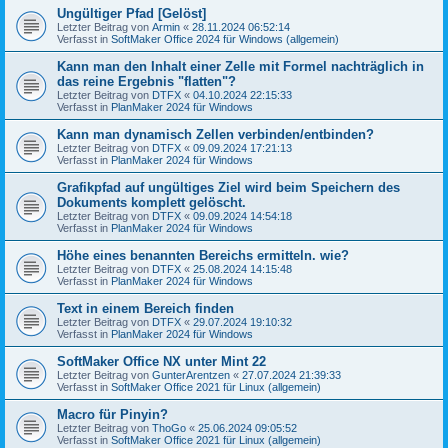
Ungültiger Pfad [Gelöst]
Letzter Beitrag von
Armin
«
28.11.2024 06:52:14
Verfasst in
SoftMaker Office 2024 für Windows (allgemein)
Kann man den Inhalt einer Zelle mit Formel nachträglich in
das reine Ergebnis "flatten"?
Letzter Beitrag von
DTFX
«
04.10.2024 22:15:33
Verfasst in
PlanMaker 2024 für Windows
Kann man dynamisch Zellen verbinden/entbinden?
Letzter Beitrag von
DTFX
«
09.09.2024 17:21:13
Verfasst in
PlanMaker 2024 für Windows
Grafikpfad auf ungültiges Ziel wird beim Speichern des
Dokuments komplett gelöscht.
Letzter Beitrag von
DTFX
«
09.09.2024 14:54:18
Verfasst in
PlanMaker 2024 für Windows
Höhe eines benannten Bereichs ermitteln. wie?
Letzter Beitrag von
DTFX
«
25.08.2024 14:15:48
Verfasst in
PlanMaker 2024 für Windows
Text in einem Bereich finden
Letzter Beitrag von
DTFX
«
29.07.2024 19:10:32
Verfasst in
PlanMaker 2024 für Windows
SoftMaker Office NX unter Mint 22
Letzter Beitrag von
GunterArentzen
«
27.07.2024 21:39:33
Verfasst in
SoftMaker Office 2021 für Linux (allgemein)
Macro für Pinyin?
Letzter Beitrag von
ThoGo
«
25.06.2024 09:05:52
Verfasst in
SoftMaker Office 2021 für Linux (allgemein)