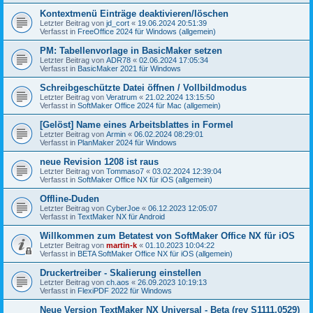
Kontextmenü Einträge deaktivieren/löschen
Letzter Beitrag von
jd_cort
«
19.06.2024 20:51:39
Verfasst in
FreeOffice 2024 für Windows (allgemein)
PM: Tabellenvorlage in BasicMaker setzen
Letzter Beitrag von
ADR78
«
02.06.2024 17:05:34
Verfasst in
BasicMaker 2021 für Windows
Schreibgeschützte Datei öffnen / Vollbildmodus
Letzter Beitrag von
Veratrum
«
21.02.2024 13:15:50
Verfasst in
SoftMaker Office 2024 für Mac (allgemein)
[Gelöst] Name eines Arbeitsblattes in Formel
Letzter Beitrag von
Armin
«
06.02.2024 08:29:01
Verfasst in
PlanMaker 2024 für Windows
neue Revision 1208 ist raus
Letzter Beitrag von
Tommaso7
«
03.02.2024 12:39:04
Verfasst in
SoftMaker Office NX für iOS (allgemein)
Offline-Duden
Letzter Beitrag von
CyberJoe
«
06.12.2023 12:05:07
Verfasst in
TextMaker NX für Android
Willkommen zum Betatest von SoftMaker Office NX für iOS
Letzter Beitrag von
martin-k
«
01.10.2023 10:04:22
Verfasst in
BETA SoftMaker Office NX für iOS (allgemein)
Druckertreiber - Skalierung einstellen
Letzter Beitrag von
ch.aos
«
26.09.2023 10:19:13
Verfasst in
FlexiPDF 2022 für Windows
Neue Version TextMaker NX Universal - Beta (rev S1111.0529)