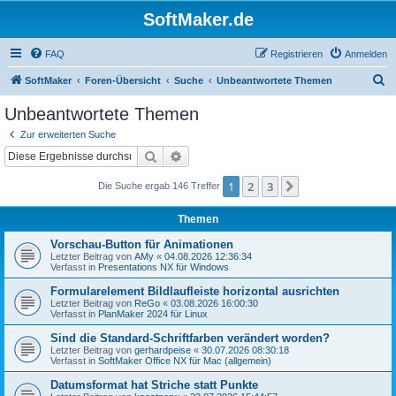
SoftMaker.de
FAQ
Registrieren
Anmelden
S
SoftMaker
Foren-Übersicht
Suche
Unbeantwortete Themen
u
Unbeantwortete Themen
c
Zur erweiterten Suche
h
Suche
Erweiterte Suche
e
1
2
3
Nächste
Die Suche ergab 146 Treffer
Themen
Vorschau-Button für Animationen
Letzter Beitrag von
AMy
«
04.08.2026 12:36:34
Verfasst in
Presentations NX für Windows
Formularelement Bildlaufleiste horizontal ausrichten
Letzter Beitrag von
ReGo
«
03.08.2026 16:00:30
Verfasst in
PlanMaker 2024 für Linux
Sind die Standard-Schriftfarben verändert worden?
Letzter Beitrag von
gerhardpeise
«
30.07.2026 08:30:18
Verfasst in
SoftMaker Office NX für Mac (allgemein)
Datumsformat hat Striche statt Punkte