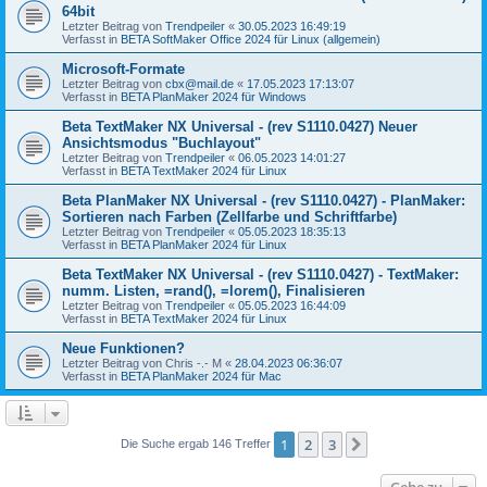
64bit
Letzter Beitrag von
Trendpeiler
«
30.05.2023 16:49:19
Verfasst in
BETA SoftMaker Office 2024 für Linux (allgemein)
Microsoft-Formate
Letzter Beitrag von
cbx@mail.de
«
17.05.2023 17:13:07
Verfasst in
BETA PlanMaker 2024 für Windows
Beta TextMaker NX Universal - (rev S1110.0427) Neuer
Ansichtsmodus "Buchlayout"
Letzter Beitrag von
Trendpeiler
«
06.05.2023 14:01:27
Verfasst in
BETA TextMaker 2024 für Linux
Beta PlanMaker NX Universal - (rev S1110.0427) - PlanMaker:
Sortieren nach Farben (Zellfarbe und Schriftfarbe)
Letzter Beitrag von
Trendpeiler
«
05.05.2023 18:35:13
Verfasst in
BETA PlanMaker 2024 für Linux
Beta TextMaker NX Universal - (rev S1110.0427) - TextMaker:
numm. Listen, =rand(), =lorem(), Finalisieren
Letzter Beitrag von
Trendpeiler
«
05.05.2023 16:44:09
Verfasst in
BETA TextMaker 2024 für Linux
Neue Funktionen?
Letzter Beitrag von
Chris -.- M
«
28.04.2023 06:36:07
Verfasst in
BETA PlanMaker 2024 für Mac
1
2
3
Nächste
Die Suche ergab 146 Treffer
Gehe zu