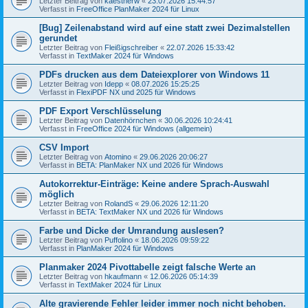
Letzter Beitrag von
kaestnerw
«
23.07.2026 15:44:57
Verfasst in
FreeOffice PlanMaker 2024 für Linux
[Bug] Zeilenabstand wird auf eine statt zwei Dezimalstellen
gerundet
Letzter Beitrag von
Fleißigschreiber
«
22.07.2026 15:33:42
Verfasst in
TextMaker 2024 für Windows
PDFs drucken aus dem Dateiexplorer von Windows 11
Letzter Beitrag von
Idepp
«
08.07.2026 15:25:25
Verfasst in
FlexiPDF NX und 2025 für Windows
PDF Export Verschlüsselung
Letzter Beitrag von
Datenhörnchen
«
30.06.2026 10:24:41
Verfasst in
FreeOffice 2024 für Windows (allgemein)
CSV Import
Letzter Beitrag von
Atomino
«
29.06.2026 20:06:27
Verfasst in
BETA: PlanMaker NX und 2026 für Windows
Autokorrektur-Einträge: Keine andere Sprach-Auswahl
möglich
Letzter Beitrag von
RolandS
«
29.06.2026 12:11:20
Verfasst in
BETA: TextMaker NX und 2026 für Windows
Farbe und Dicke der Umrandung auslesen?
Letzter Beitrag von
Puffolino
«
18.06.2026 09:59:22
Verfasst in
PlanMaker 2024 für Windows
Planmaker 2024 Pivottabelle zeigt falsche Werte an
Letzter Beitrag von
hkaufmann
«
12.06.2026 05:14:39
Verfasst in
TextMaker 2024 für Linux
Alte gravierende Fehler leider immer noch nicht behoben.