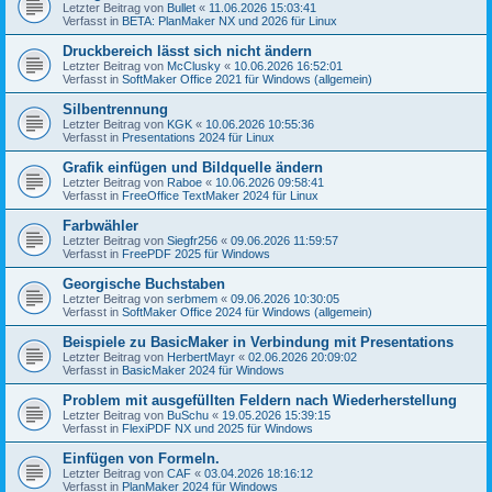
Letzter Beitrag von
Bullet
«
11.06.2026 15:03:41
Verfasst in
BETA: PlanMaker NX und 2026 für Linux
Druckbereich lässt sich nicht ändern
Letzter Beitrag von
McClusky
«
10.06.2026 16:52:01
Verfasst in
SoftMaker Office 2021 für Windows (allgemein)
Silbentrennung
Letzter Beitrag von
KGK
«
10.06.2026 10:55:36
Verfasst in
Presentations 2024 für Linux
Grafik einfügen und Bildquelle ändern
Letzter Beitrag von
Raboe
«
10.06.2026 09:58:41
Verfasst in
FreeOffice TextMaker 2024 für Linux
Farbwähler
Letzter Beitrag von
Siegfr256
«
09.06.2026 11:59:57
Verfasst in
FreePDF 2025 für Windows
Georgische Buchstaben
Letzter Beitrag von
serbmem
«
09.06.2026 10:30:05
Verfasst in
SoftMaker Office 2024 für Windows (allgemein)
Beispiele zu BasicMaker in Verbindung mit Presentations
Letzter Beitrag von
HerbertMayr
«
02.06.2026 20:09:02
Verfasst in
BasicMaker 2024 für Windows
Problem mit ausgefüllten Feldern nach Wiederherstellung
Letzter Beitrag von
BuSchu
«
19.05.2026 15:39:15
Verfasst in
FlexiPDF NX und 2025 für Windows
Einfügen von Formeln.
Letzter Beitrag von
CAF
«
03.04.2026 18:16:12
Verfasst in
PlanMaker 2024 für Windows