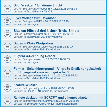
Bild "ersetzen" funktioniert nicht
Letzter Beitrag von
Arno999888
«
18.12.2025 15:05:33
Verfasst in
TextMaker NX für iOS
Flyer Vorlage zum Download
Letzter Beitrag von
FUM
«
10.10.2025 10:17:49
Verfasst in
Sonstiges
Bitte um Hilfe bei drei kleinen Trivial-Skripts
Letzter Beitrag von
SiamFan
«
16.06.2025 05:42:47
Verfasst in
BasicMaker 2024 für Windows
Duden = Woke Wortpolizei
Letzter Beitrag von
cvst1lleo
«
07.06.2025 13:13:17
Verfasst in
TextMaker 2024 für Windows
Zugferd X-Rechnung Reader
Letzter Beitrag von
axel.h
«
12.03.2025 16:57:05
Verfasst in
Sonstiges
Format - Seitenhintergrund - A4-große Grafik nur gekachelt
im Hintergrund - wie nicht gekachelt?
Letzter Beitrag von
berti halbhirn
«
21.01.2025 18:57:53
Verfasst in
TextMaker 2018 für Windows
Feature-Wunsch
Letzter Beitrag von
CyberJoe
«
16.01.2025 10:42:04
Verfasst in
FlexiPDF NX und 2025 für Windows
Remote desktop mit SCRCPY und ethernet adapter
Letzter Beitrag von
Peter Gamma
«
31.12.2024 20:46:03
Verfasst in
SoftMaker Office NX für Android (allgemein)