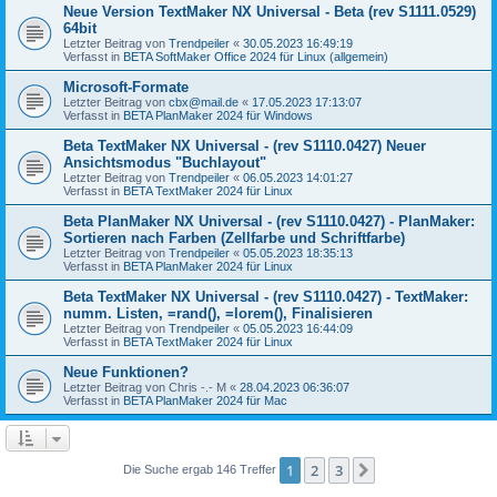
Neue Version TextMaker NX Universal - Beta (rev S1111.0529)
64bit
Letzter Beitrag von
Trendpeiler
«
30.05.2023 16:49:19
Verfasst in
BETA SoftMaker Office 2024 für Linux (allgemein)
Microsoft-Formate
Letzter Beitrag von
cbx@mail.de
«
17.05.2023 17:13:07
Verfasst in
BETA PlanMaker 2024 für Windows
Beta TextMaker NX Universal - (rev S1110.0427) Neuer
Ansichtsmodus "Buchlayout"
Letzter Beitrag von
Trendpeiler
«
06.05.2023 14:01:27
Verfasst in
BETA TextMaker 2024 für Linux
Beta PlanMaker NX Universal - (rev S1110.0427) - PlanMaker:
Sortieren nach Farben (Zellfarbe und Schriftfarbe)
Letzter Beitrag von
Trendpeiler
«
05.05.2023 18:35:13
Verfasst in
BETA PlanMaker 2024 für Linux
Beta TextMaker NX Universal - (rev S1110.0427) - TextMaker:
numm. Listen, =rand(), =lorem(), Finalisieren
Letzter Beitrag von
Trendpeiler
«
05.05.2023 16:44:09
Verfasst in
BETA TextMaker 2024 für Linux
Neue Funktionen?
Letzter Beitrag von
Chris -.- M
«
28.04.2023 06:36:07
Verfasst in
BETA PlanMaker 2024 für Mac
1
2
3
Nächste
Die Suche ergab 146 Treffer