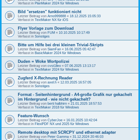
Verfasst in
PlanMaker 2024 für Windows
Bild "ersetzen" funktioniert nicht
Letzter Beitrag von
Arno999888
«
18.12.2025 15:05:33
Verfasst in
TextMaker NX für iOS
Flyer Vorlage zum Download
Letzter Beitrag von
FUM
«
10.10.2025 10:17:49
Verfasst in
Sonstiges
Bitte um Hilfe bei drei kleinen Trivial-Skripts
Letzter Beitrag von
SiamFan
«
16.06.2025 05:42:47
Verfasst in
BasicMaker 2024 für Windows
Duden = Woke Wortpolizei
Letzter Beitrag von
cvst1lleo
«
07.06.2025 13:13:17
Verfasst in
TextMaker 2024 für Windows
Zugferd X-Rechnung Reader
Letzter Beitrag von
axel.h
«
12.03.2025 16:57:05
Verfasst in
Sonstiges
Format - Seitenhintergrund - A4-große Grafik nur gekachelt
im Hintergrund - wie nicht gekachelt?
Letzter Beitrag von
berti halbhirn
«
21.01.2025 18:57:53
Verfasst in
TextMaker 2018 für Windows
Feature-Wunsch
Letzter Beitrag von
CyberJoe
«
16.01.2025 10:42:04
Verfasst in
FlexiPDF NX und 2025 für Windows
Remote desktop mit SCRCPY und ethernet adapter
Letzter Beitrag von
Peter Gamma
«
31.12.2024 20:46:03