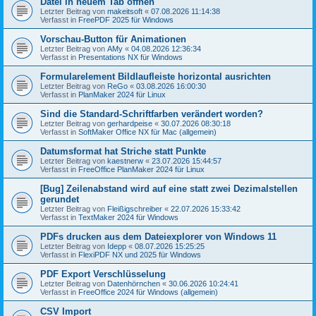
Datei in neuem Tab öffnen
Letzter Beitrag von
makeitsoft
«
07.08.2026 11:14:38
Verfasst in
FreePDF 2025 für Windows
Vorschau-Button für Animationen
Letzter Beitrag von
AMy
«
04.08.2026 12:36:34
Verfasst in
Presentations NX für Windows
Formularelement Bildlaufleiste horizontal ausrichten
Letzter Beitrag von
ReGo
«
03.08.2026 16:00:30
Verfasst in
PlanMaker 2024 für Linux
Sind die Standard-Schriftfarben verändert worden?
Letzter Beitrag von
gerhardpeise
«
30.07.2026 08:30:18
Verfasst in
SoftMaker Office NX für Mac (allgemein)
Datumsformat hat Striche statt Punkte
Letzter Beitrag von
kaestnerw
«
23.07.2026 15:44:57
Verfasst in
FreeOffice PlanMaker 2024 für Linux
[Bug] Zeilenabstand wird auf eine statt zwei Dezimalstellen
gerundet
Letzter Beitrag von
Fleißigschreiber
«
22.07.2026 15:33:42
Verfasst in
TextMaker 2024 für Windows
PDFs drucken aus dem Dateiexplorer von Windows 11
Letzter Beitrag von
Idepp
«
08.07.2026 15:25:25
Verfasst in
FlexiPDF NX und 2025 für Windows
PDF Export Verschlüsselung
Letzter Beitrag von
Datenhörnchen
«
30.06.2026 10:24:41
Verfasst in
FreeOffice 2024 für Windows (allgemein)
CSV Import