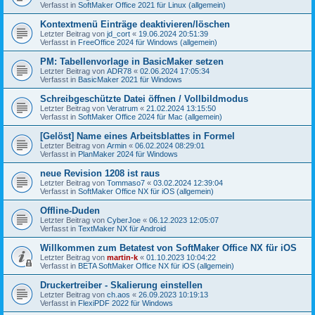
Verfasst in
SoftMaker Office 2021 für Linux (allgemein)
Kontextmenü Einträge deaktivieren/löschen
Letzter Beitrag von
jd_cort
«
19.06.2024 20:51:39
Verfasst in
FreeOffice 2024 für Windows (allgemein)
PM: Tabellenvorlage in BasicMaker setzen
Letzter Beitrag von
ADR78
«
02.06.2024 17:05:34
Verfasst in
BasicMaker 2021 für Windows
Schreibgeschützte Datei öffnen / Vollbildmodus
Letzter Beitrag von
Veratrum
«
21.02.2024 13:15:50
Verfasst in
SoftMaker Office 2024 für Mac (allgemein)
[Gelöst] Name eines Arbeitsblattes in Formel
Letzter Beitrag von
Armin
«
06.02.2024 08:29:01
Verfasst in
PlanMaker 2024 für Windows
neue Revision 1208 ist raus
Letzter Beitrag von
Tommaso7
«
03.02.2024 12:39:04
Verfasst in
SoftMaker Office NX für iOS (allgemein)
Offline-Duden
Letzter Beitrag von
CyberJoe
«
06.12.2023 12:05:07
Verfasst in
TextMaker NX für Android
Willkommen zum Betatest von SoftMaker Office NX für iOS
Letzter Beitrag von
martin-k
«
01.10.2023 10:04:22
Verfasst in
BETA SoftMaker Office NX für iOS (allgemein)
Druckertreiber - Skalierung einstellen
Letzter Beitrag von
ch.aos
«
26.09.2023 10:19:13
Verfasst in
FlexiPDF 2022 für Windows