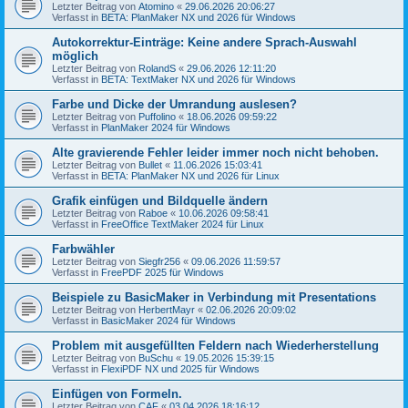
Letzter Beitrag von
Atomino
«
29.06.2026 20:06:27
Verfasst in
BETA: PlanMaker NX und 2026 für Windows
Autokorrektur-Einträge: Keine andere Sprach-Auswahl
möglich
Letzter Beitrag von
RolandS
«
29.06.2026 12:11:20
Verfasst in
BETA: TextMaker NX und 2026 für Windows
Farbe und Dicke der Umrandung auslesen?
Letzter Beitrag von
Puffolino
«
18.06.2026 09:59:22
Verfasst in
PlanMaker 2024 für Windows
Alte gravierende Fehler leider immer noch nicht behoben.
Letzter Beitrag von
Bullet
«
11.06.2026 15:03:41
Verfasst in
BETA: PlanMaker NX und 2026 für Linux
Grafik einfügen und Bildquelle ändern
Letzter Beitrag von
Raboe
«
10.06.2026 09:58:41
Verfasst in
FreeOffice TextMaker 2024 für Linux
Farbwähler
Letzter Beitrag von
Siegfr256
«
09.06.2026 11:59:57
Verfasst in
FreePDF 2025 für Windows
Beispiele zu BasicMaker in Verbindung mit Presentations
Letzter Beitrag von
HerbertMayr
«
02.06.2026 20:09:02
Verfasst in
BasicMaker 2024 für Windows
Problem mit ausgefüllten Feldern nach Wiederherstellung
Letzter Beitrag von
BuSchu
«
19.05.2026 15:39:15
Verfasst in
FlexiPDF NX und 2025 für Windows
Einfügen von Formeln.
Letzter Beitrag von
CAF
«
03.04.2026 18:16:12