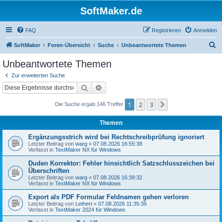
SoftMaker.de
FAQ
Registrieren
Anmelden
S
SoftMaker
Foren-Übersicht
Suche
Unbeantwortete Themen
u
Unbeantwortete Themen
c
Zur erweiterten Suche
h
Suche
Erweiterte Suche
e
1
2
3
Nächste
Die Suche ergab 146 Treffer
Themen
Ergänzungsstrich wird bei Rechtschreibprüfung ignoriert
Letzter Beitrag von
warg
«
07.08.2026 16:55:38
Verfasst in
TextMaker NX für Windows
Duden Korrektor: Fehler hinsichtlich Satzschlusszeichen bei
Überschriften
Letzter Beitrag von
warg
«
07.08.2026 16:39:32
Verfasst in
TextMaker NX für Windows
Export als PDF Formular Feldnamen gehen verloren
Letzter Beitrag von
Lethert
«
07.08.2026 11:35:35
Verfasst in
TextMaker 2024 für Windows