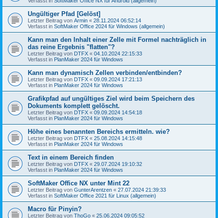
Verfasst in
SoftMaker Office NX für Android (allgemein)
Ungültiger Pfad [Gelöst]
Letzter Beitrag von
Armin
«
28.11.2024 06:52:14
Verfasst in
SoftMaker Office 2024 für Windows (allgemein)
Kann man den Inhalt einer Zelle mit Formel nachträglich in
das reine Ergebnis "flatten"?
Letzter Beitrag von
DTFX
«
04.10.2024 22:15:33
Verfasst in
PlanMaker 2024 für Windows
Kann man dynamisch Zellen verbinden/entbinden?
Letzter Beitrag von
DTFX
«
09.09.2024 17:21:13
Verfasst in
PlanMaker 2024 für Windows
Grafikpfad auf ungültiges Ziel wird beim Speichern des
Dokuments komplett gelöscht.
Letzter Beitrag von
DTFX
«
09.09.2024 14:54:18
Verfasst in
PlanMaker 2024 für Windows
Höhe eines benannten Bereichs ermitteln. wie?
Letzter Beitrag von
DTFX
«
25.08.2024 14:15:48
Verfasst in
PlanMaker 2024 für Windows
Text in einem Bereich finden
Letzter Beitrag von
DTFX
«
29.07.2024 19:10:32
Verfasst in
PlanMaker 2024 für Windows
SoftMaker Office NX unter Mint 22
Letzter Beitrag von
GunterArentzen
«
27.07.2024 21:39:33
Verfasst in
SoftMaker Office 2021 für Linux (allgemein)
Macro für Pinyin?
Letzter Beitrag von
ThoGo
«
25.06.2024 09:05:52