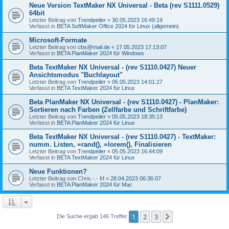
Neue Version TextMaker NX Universal - Beta (rev S1111.0529)
64bit
Letzter Beitrag von
Trendpeiler
«
30.05.2023 16:49:19
Verfasst in
BETA SoftMaker Office 2024 für Linux (allgemein)
Microsoft-Formate
Letzter Beitrag von
cbx@mail.de
«
17.05.2023 17:13:07
Verfasst in
BETA PlanMaker 2024 für Windows
Beta TextMaker NX Universal - (rev S1110.0427) Neuer
Ansichtsmodus "Buchlayout"
Letzter Beitrag von
Trendpeiler
«
06.05.2023 14:01:27
Verfasst in
BETA TextMaker 2024 für Linux
Beta PlanMaker NX Universal - (rev S1110.0427) - PlanMaker:
Sortieren nach Farben (Zellfarbe und Schriftfarbe)
Letzter Beitrag von
Trendpeiler
«
05.05.2023 18:35:13
Verfasst in
BETA PlanMaker 2024 für Linux
Beta TextMaker NX Universal - (rev S1110.0427) - TextMaker:
numm. Listen, =rand(), =lorem(), Finalisieren
Letzter Beitrag von
Trendpeiler
«
05.05.2023 16:44:09
Verfasst in
BETA TextMaker 2024 für Linux
Neue Funktionen?
Letzter Beitrag von
Chris -.- M
«
28.04.2023 06:36:07
Verfasst in
BETA PlanMaker 2024 für Mac
1
2
3
Nächste
Die Suche ergab 146 Treffer