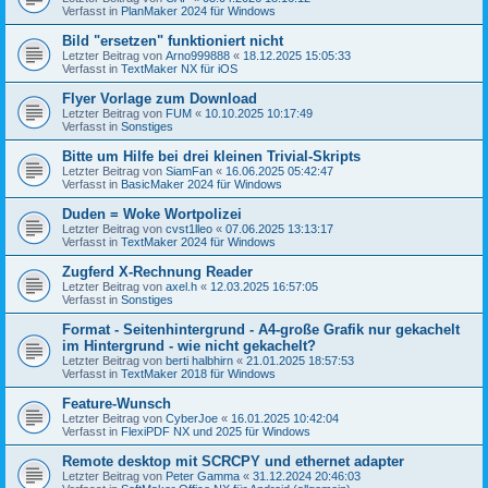
Verfasst in
PlanMaker 2024 für Windows
Bild "ersetzen" funktioniert nicht
Letzter Beitrag von
Arno999888
«
18.12.2025 15:05:33
Verfasst in
TextMaker NX für iOS
Flyer Vorlage zum Download
Letzter Beitrag von
FUM
«
10.10.2025 10:17:49
Verfasst in
Sonstiges
Bitte um Hilfe bei drei kleinen Trivial-Skripts
Letzter Beitrag von
SiamFan
«
16.06.2025 05:42:47
Verfasst in
BasicMaker 2024 für Windows
Duden = Woke Wortpolizei
Letzter Beitrag von
cvst1lleo
«
07.06.2025 13:13:17
Verfasst in
TextMaker 2024 für Windows
Zugferd X-Rechnung Reader
Letzter Beitrag von
axel.h
«
12.03.2025 16:57:05
Verfasst in
Sonstiges
Format - Seitenhintergrund - A4-große Grafik nur gekachelt
im Hintergrund - wie nicht gekachelt?
Letzter Beitrag von
berti halbhirn
«
21.01.2025 18:57:53
Verfasst in
TextMaker 2018 für Windows
Feature-Wunsch
Letzter Beitrag von
CyberJoe
«
16.01.2025 10:42:04
Verfasst in
FlexiPDF NX und 2025 für Windows
Remote desktop mit SCRCPY und ethernet adapter
Letzter Beitrag von
Peter Gamma
«
31.12.2024 20:46:03