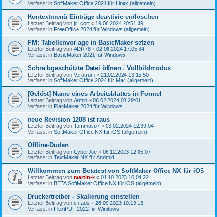
Verfasst in
SoftMaker Office 2021 für Linux (allgemein)
Kontextmenü Einträge deaktivieren/löschen
Letzter Beitrag von
jd_cort
«
19.06.2024 20:51:39
Verfasst in
FreeOffice 2024 für Windows (allgemein)
PM: Tabellenvorlage in BasicMaker setzen
Letzter Beitrag von
ADR78
«
02.06.2024 17:05:34
Verfasst in
BasicMaker 2021 für Windows
Schreibgeschützte Datei öffnen / Vollbildmodus
Letzter Beitrag von
Veratrum
«
21.02.2024 13:15:50
Verfasst in
SoftMaker Office 2024 für Mac (allgemein)
[Gelöst] Name eines Arbeitsblattes in Formel
Letzter Beitrag von
Armin
«
06.02.2024 08:29:01
Verfasst in
PlanMaker 2024 für Windows
neue Revision 1208 ist raus
Letzter Beitrag von
Tommaso7
«
03.02.2024 12:39:04
Verfasst in
SoftMaker Office NX für iOS (allgemein)
Offline-Duden
Letzter Beitrag von
CyberJoe
«
06.12.2023 12:05:07
Verfasst in
TextMaker NX für Android
Willkommen zum Betatest von SoftMaker Office NX für iOS
Letzter Beitrag von
martin-k
«
01.10.2023 10:04:22
Verfasst in
BETA SoftMaker Office NX für iOS (allgemein)
Druckertreiber - Skalierung einstellen
Letzter Beitrag von
ch.aos
«
26.09.2023 10:19:13
Verfasst in
FlexiPDF 2022 für Windows