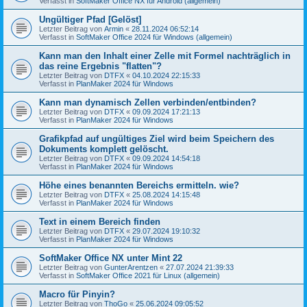
Verfasst in
SoftMaker Office NX für Android (allgemein)
Ungültiger Pfad [Gelöst]
Letzter Beitrag von
Armin
«
28.11.2024 06:52:14
Verfasst in
SoftMaker Office 2024 für Windows (allgemein)
Kann man den Inhalt einer Zelle mit Formel nachträglich in
das reine Ergebnis "flatten"?
Letzter Beitrag von
DTFX
«
04.10.2024 22:15:33
Verfasst in
PlanMaker 2024 für Windows
Kann man dynamisch Zellen verbinden/entbinden?
Letzter Beitrag von
DTFX
«
09.09.2024 17:21:13
Verfasst in
PlanMaker 2024 für Windows
Grafikpfad auf ungültiges Ziel wird beim Speichern des
Dokuments komplett gelöscht.
Letzter Beitrag von
DTFX
«
09.09.2024 14:54:18
Verfasst in
PlanMaker 2024 für Windows
Höhe eines benannten Bereichs ermitteln. wie?
Letzter Beitrag von
DTFX
«
25.08.2024 14:15:48
Verfasst in
PlanMaker 2024 für Windows
Text in einem Bereich finden
Letzter Beitrag von
DTFX
«
29.07.2024 19:10:32
Verfasst in
PlanMaker 2024 für Windows
SoftMaker Office NX unter Mint 22
Letzter Beitrag von
GunterArentzen
«
27.07.2024 21:39:33
Verfasst in
SoftMaker Office 2021 für Linux (allgemein)
Macro für Pinyin?
Letzter Beitrag von
ThoGo
«
25.06.2024 09:05:52