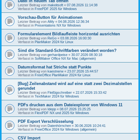
Datei in neuem Tab öffnen
Letzter Beitrag von
makeitsoft
«
07.08.2026 11:14:38
Verfasst in
FreePDF 2025 für Windows
Vorschau-Button für Animationen
Letzter Beitrag von
AMy
«
04.08.2026 12:36:34
Verfasst in
Presentations NX für Windows
Formularelement Bildlaufleiste horizontal ausrichten
Letzter Beitrag von
ReGo
«
03.08.2026 16:00:30
Verfasst in
PlanMaker 2024 für Linux
Sind die Standard-Schriftfarben verändert worden?
Letzter Beitrag von
gerhardpeise
«
30.07.2026 08:30:18
Verfasst in
SoftMaker Office NX für Mac (allgemein)
Datumsformat hat Striche statt Punkte
Letzter Beitrag von
kaestnerw
«
23.07.2026 15:44:57
Verfasst in
FreeOffice PlanMaker 2024 für Linux
[Bug] Zeilenabstand wird auf eine statt zwei Dezimalstellen
gerundet
Letzter Beitrag von
Fleißigschreiber
«
22.07.2026 15:33:42
Verfasst in
TextMaker 2024 für Windows
PDFs drucken aus dem Dateiexplorer von Windows 11
Letzter Beitrag von
Idepp
«
08.07.2026 15:25:25
Verfasst in
FlexiPDF NX und 2025 für Windows
PDF Export Verschlüsselung
Letzter Beitrag von
Datenhörnchen
«
30.06.2026 10:24:41
Verfasst in
FreeOffice 2024 für Windows (allgemein)
CSV Import