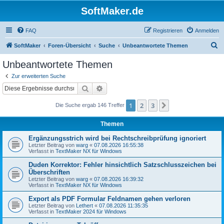
SoftMaker.de
FAQ
Registrieren
Anmelden
S
SoftMaker
Foren-Übersicht
Suche
Unbeantwortete Themen
u
Unbeantwortete Themen
c
Zur erweiterten Suche
h
Suche
Erweiterte Suche
e
1
2
3
Nächste
Die Suche ergab 146 Treffer
Themen
Ergänzungsstrich wird bei Rechtschreibprüfung ignoriert
Letzter Beitrag von
warg
«
07.08.2026 16:55:38
Verfasst in
TextMaker NX für Windows
Duden Korrektor: Fehler hinsichtlich Satzschlusszeichen bei
Überschriften
Letzter Beitrag von
warg
«
07.08.2026 16:39:32
Verfasst in
TextMaker NX für Windows
Export als PDF Formular Feldnamen gehen verloren
Letzter Beitrag von
Lethert
«
07.08.2026 11:35:35
Verfasst in
TextMaker 2024 für Windows