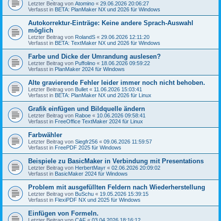
Letzter Beitrag von
Atomino
«
29.06.2026 20:06:27
Verfasst in
BETA: PlanMaker NX und 2026 für Windows
Autokorrektur-Einträge: Keine andere Sprach-Auswahl
möglich
Letzter Beitrag von
RolandS
«
29.06.2026 12:11:20
Verfasst in
BETA: TextMaker NX und 2026 für Windows
Farbe und Dicke der Umrandung auslesen?
Letzter Beitrag von
Puffolino
«
18.06.2026 09:59:22
Verfasst in
PlanMaker 2024 für Windows
Alte gravierende Fehler leider immer noch nicht behoben.
Letzter Beitrag von
Bullet
«
11.06.2026 15:03:41
Verfasst in
BETA: PlanMaker NX und 2026 für Linux
Grafik einfügen und Bildquelle ändern
Letzter Beitrag von
Raboe
«
10.06.2026 09:58:41
Verfasst in
FreeOffice TextMaker 2024 für Linux
Farbwähler
Letzter Beitrag von
Siegfr256
«
09.06.2026 11:59:57
Verfasst in
FreePDF 2025 für Windows
Beispiele zu BasicMaker in Verbindung mit Presentations
Letzter Beitrag von
HerbertMayr
«
02.06.2026 20:09:02
Verfasst in
BasicMaker 2024 für Windows
Problem mit ausgefüllten Feldern nach Wiederherstellung
Letzter Beitrag von
BuSchu
«
19.05.2026 15:39:15
Verfasst in
FlexiPDF NX und 2025 für Windows
Einfügen von Formeln.
Letzter Beitrag von
CAF
«
03.04.2026 18:16:12