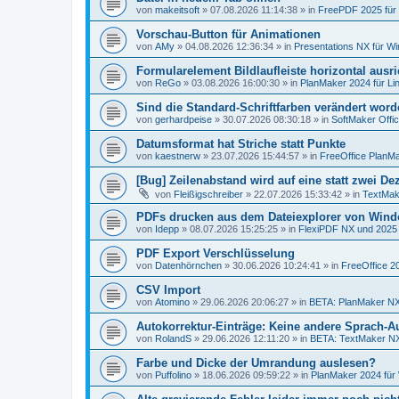
von
makeitsoft
»
07.08.2026 11:14:38
» in
FreePDF 2025 für
Vorschau-Button für Animationen
von
AMy
»
04.08.2026 12:36:34
» in
Presentations NX für W
Formularelement Bildlaufleiste horizontal ausr
von
ReGo
»
03.08.2026 16:00:30
» in
PlanMaker 2024 für Li
Sind die Standard-Schriftfarben verändert wor
von
gerhardpeise
»
30.07.2026 08:30:18
» in
SoftMaker Offic
Datumsformat hat Striche statt Punkte
von
kaestnerw
»
23.07.2026 15:44:57
» in
FreeOffice PlanMa
[Bug] Zeilenabstand wird auf eine statt zwei De
von
Fleißigschreiber
»
22.07.2026 15:33:42
» in
TextMak
PDFs drucken aus dem Dateiexplorer von Wind
von
Idepp
»
08.07.2026 15:25:25
» in
FlexiPDF NX und 2025
PDF Export Verschlüsselung
von
Datenhörnchen
»
30.06.2026 10:24:41
» in
FreeOffice 2
CSV Import
von
Atomino
»
29.06.2026 20:06:27
» in
BETA: PlanMaker NX
Autokorrektur-Einträge: Keine andere Sprach-
von
RolandS
»
29.06.2026 12:11:20
» in
BETA: TextMaker NX
Farbe und Dicke der Umrandung auslesen?
von
Puffolino
»
18.06.2026 09:59:22
» in
PlanMaker 2024 für