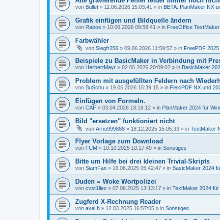
Alte gravierende Fehler leider immer noch nich
von
Bullet
»
11.06.2026 15:03:41
» in
BETA: PlanMaker NX un
Grafik einfügen und Bildquelle ändern
von
Raboe
»
10.06.2026 09:58:41
» in
FreeOffice TextMaker 
Farbwähler
von
Siegfr256
»
09.06.2026 11:59:57
» in
FreePDF 2025 
Beispiele zu BasicMaker in Verbindung mit Pre
von
HerbertMayr
»
02.06.2026 20:09:02
» in
BasicMaker 202
Problem mit ausgefüllten Feldern nach Wiederh
von
BuSchu
»
19.05.2026 15:39:15
» in
FlexiPDF NX und 20
Einfügen von Formeln.
von
CAF
»
03.04.2026 18:16:12
» in
PlanMaker 2024 für Wi
Bild "ersetzen" funktioniert nicht
von
Arno999888
»
18.12.2025 15:05:33
» in
TextMaker N
Flyer Vorlage zum Download
von
FUM
»
10.10.2025 10:17:49
» in
Sonstiges
Bitte um Hilfe bei drei kleinen Trivial-Skripts
von
SiamFan
»
16.06.2025 05:42:47
» in
BasicMaker 2024 f
Duden = Woke Wortpolizei
von
cvst1lleo
»
07.06.2025 13:13:17
» in
TextMaker 2024 fü
Zugferd X-Rechnung Reader
von
axel.h
»
12.03.2025 16:57:05
» in
Sonstiges