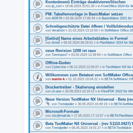
Kontextmenü Einträge deaktivieren/löschen
von
jd_cort
»
19.06.2024 20:51:39
» in
FreeOffice 2024 für W
PM: Tabellenvorlage in BasicMaker setzen
von
ADR78
»
02.06.2024 17:05:34
» in
BasicMaker 2021 für
Schreibgeschützte Datei öffnen / Vollbildmodu
von
Veratrum
»
21.02.2024 13:15:50
» in
SoftMaker Office 20
[Gelöst] Name eines Arbeitsblattes in Formel
von
Armin
»
06.02.2024 08:29:01
» in
PlanMaker 2024 für W
neue Revision 1208 ist raus
von
Tommaso7
»
03.02.2024 12:39:04
» in
SoftMaker Office 
Offline-Duden
von
CyberJoe
»
06.12.2023 12:05:07
» in
TextMaker NX für 
Willkommen zum Betatest von SoftMaker Office
von
martin-k
»
01.10.2023 10:04:22
» in
BETA SoftMaker Offi
Druckertreiber - Skalierung einstellen
von
ch.aos
»
26.09.2023 10:19:13
» in
FlexiPDF 2022 für W
Neue Version TextMaker NX Universal - Beta (rev
von
Trendpeiler
»
30.05.2023 16:49:19
» in
BETA SoftMak
Microsoft-Formate
von
cbx@mail.de
»
17.05.2023 17:13:07
» in
BETA PlanMake
Beta TextMaker NX Universal - (rev S1110.0427
von
Trendpeiler
»
06.05.2023 14:01:27
» in
BETA TextMaker 2