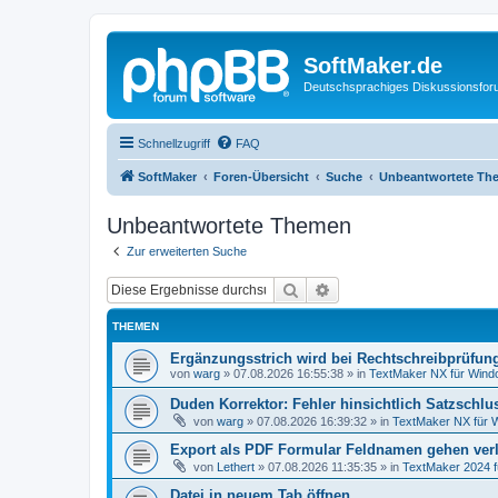
SoftMaker.de
Deutschsprachiges Diskussionsfo
Schnellzugriff
FAQ
SoftMaker
Foren-Übersicht
Suche
Unbeantwortete Th
Unbeantwortete Themen
Zur erweiterten Suche
Suche
Erweiterte Suche
THEMEN
Ergänzungsstrich wird bei Rechtschreibprüfung
von
warg
»
07.08.2026 16:55:38
» in
TextMaker NX für Win
Duden Korrektor: Fehler hinsichtlich Satzschlu
von
warg
»
07.08.2026 16:39:32
» in
TextMaker NX für 
Export als PDF Formular Feldnamen gehen ver
von
Lethert
»
07.08.2026 11:35:35
» in
TextMaker 2024 
Datei in neuem Tab öffnen