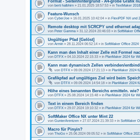
Format - Seitenhintergrund - A4-große Grafik nu
von
berti halbhirn
»
21.01.2025 18:57:53
» in
TextMaker 2018
Feature-Wunsch
von
CyberJoe
»
16.01.2025 10:42:04
» in
FlexiPDF NX und 
Remote desktop mit SCRCPY und ethernet adap
von
Peter Gamma
»
31.12.2024 20:46:03
» in
SoftMaker Offi
Ungültiger Pfad [Gelöst]
von
Armin
»
28.11.2024 06:52:14
» in
SoftMaker Office 2024 
Kann man den Inhalt einer Zelle mit Formel nach
von
DTFX
»
04.10.2024 22:15:33
» in
PlanMaker 2024 für W
Kann man dynamisch Zellen verbinden/entbin
von
DTFX
»
09.09.2024 17:21:13
» in
PlanMaker 2024 f
Grafikpfad auf ungültiges Ziel wird beim Spei
von
DTFX
»
09.09.2024 14:54:18
» in
PlanMaker 2024 f
Höhe eines benannten Bereichs ermitteln. wie?
von
DTFX
»
25.08.2024 14:15:48
» in
PlanMaker 2024 für W
Text in einem Bereich finden
von
DTFX
»
29.07.2024 19:10:32
» in
PlanMaker 2024 für W
SoftMaker Office NX unter Mint 22
von
GunterArentzen
»
27.07.2024 21:39:33
» in
SoftMaker Of
Macro für Pinyin?
von
ThoGo
»
25.06.2024 09:05:52
» in
SoftMaker Office 2021