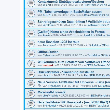
Kontextmenü Einträge deaktivieren/löschen
von
jd_cort
»
19.06.2024 20:51:39
» in
FreeOffice 2024 für W
PM: Tabellenvorlage in BasicMaker setzen
von
ADR78
»
02.06.2024 17:05:34
» in
BasicMaker 2021 für
Schreibgeschützte Datei öffnen / Vollbildmodu
von
Veratrum
»
21.02.2024 13:15:50
» in
SoftMaker Office 20
[Gelöst] Name eines Arbeitsblattes in Formel
von
Armin
»
06.02.2024 08:29:01
» in
PlanMaker 2024 für W
neue Revision 1208 ist raus
von
Tommaso7
»
03.02.2024 12:39:04
» in
SoftMaker Office 
Offline-Duden
von
CyberJoe
»
06.12.2023 12:05:07
» in
TextMaker NX für 
Willkommen zum Betatest von SoftMaker Office
von
martin-k
»
01.10.2023 10:04:22
» in
BETA SoftMaker Offi
Druckertreiber - Skalierung einstellen
von
ch.aos
»
26.09.2023 10:19:13
» in
FlexiPDF 2022 für W
Neue Version TextMaker NX Universal - Beta (rev
von
Trendpeiler
»
30.05.2023 16:49:19
» in
BETA SoftMak
Microsoft-Formate
von
cbx@mail.de
»
17.05.2023 17:13:07
» in
BETA PlanMake
Beta TextMaker NX Universal - (rev S1110.0427
von
Trendpeiler
»
06.05.2023 14:01:27
» in
BETA TextMaker 2