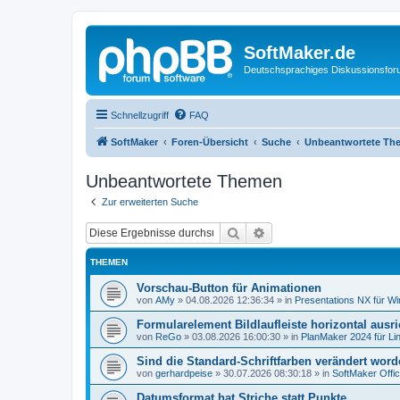
SoftMaker.de
Deutschsprachiges Diskussionsfo
Schnellzugriff
FAQ
SoftMaker
Foren-Übersicht
Suche
Unbeantwortete Th
Unbeantwortete Themen
Zur erweiterten Suche
Suche
Erweiterte Suche
THEMEN
Vorschau-Button für Animationen
von
AMy
»
04.08.2026 12:36:34
» in
Presentations NX für W
Formularelement Bildlaufleiste horizontal ausr
von
ReGo
»
03.08.2026 16:00:30
» in
PlanMaker 2024 für Li
Sind die Standard-Schriftfarben verändert wor
von
gerhardpeise
»
30.07.2026 08:30:18
» in
SoftMaker Offic
Datumsformat hat Striche statt Punkte