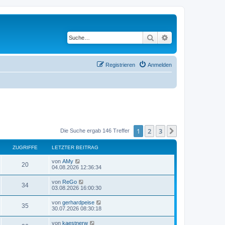
Suche
Erweiterte Suche
Registrieren
Anmelden
1
2
3
Nächste
Die Suche ergab 146 Treffer
ZUGRIFFE
LETZTER BEITRAG
L
von
AMy
Z
20
e
04.08.2026 12:36:34
t
u
z
L
von
ReGo
Z
34
t
e
03.08.2026 16:00:30
g
e
t
r
u
z
L
von
gerhardpeise
r
B
Z
35
t
e
30.07.2026 08:30:18
e
g
e
t
i
i
r
u
z
t
L
von
kaestnerw
r
B