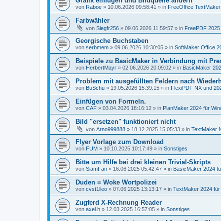
Grafik einfügen und Bildquelle ändern
von
Raboe
»
10.06.2026 09:58:41
» in
FreeOffice TextMaker 
Farbwähler
von
Siegfr256
»
09.06.2026 11:59:57
» in
FreePDF 2025 
Georgische Buchstaben
von
serbmem
»
09.06.2026 10:30:05
» in
SoftMaker Office 2
Beispiele zu BasicMaker in Verbindung mit Pre
von
HerbertMayr
»
02.06.2026 20:09:02
» in
BasicMaker 202
Problem mit ausgefüllten Feldern nach Wiederh
von
BuSchu
»
19.05.2026 15:39:15
» in
FlexiPDF NX und 20
Einfügen von Formeln.
von
CAF
»
03.04.2026 18:16:12
» in
PlanMaker 2024 für Wi
Bild "ersetzen" funktioniert nicht
von
Arno999888
»
18.12.2025 15:05:33
» in
TextMaker N
Flyer Vorlage zum Download
von
FUM
»
10.10.2025 10:17:49
» in
Sonstiges
Bitte um Hilfe bei drei kleinen Trivial-Skripts
von
SiamFan
»
16.06.2025 05:42:47
» in
BasicMaker 2024 f
Duden = Woke Wortpolizei
von
cvst1lleo
»
07.06.2025 13:13:17
» in
TextMaker 2024 fü
Zugferd X-Rechnung Reader
von
axel.h
»
12.03.2025 16:57:05
» in
Sonstiges