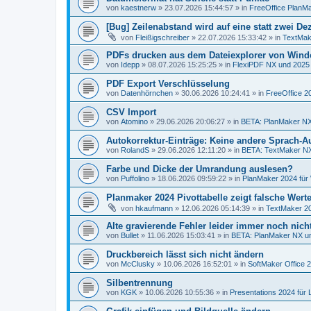
von
kaestnerw
»
23.07.2026 15:44:57
» in
FreeOffice PlanMa
[Bug] Zeilenabstand wird auf eine statt zwei De
von
Fleißigschreiber
»
22.07.2026 15:33:42
» in
TextMak
PDFs drucken aus dem Dateiexplorer von Wind
von
Idepp
»
08.07.2026 15:25:25
» in
FlexiPDF NX und 2025
PDF Export Verschlüsselung
von
Datenhörnchen
»
30.06.2026 10:24:41
» in
FreeOffice 2
CSV Import
von
Atomino
»
29.06.2026 20:06:27
» in
BETA: PlanMaker NX
Autokorrektur-Einträge: Keine andere Sprach-
von
RolandS
»
29.06.2026 12:11:20
» in
BETA: TextMaker NX
Farbe und Dicke der Umrandung auslesen?
von
Puffolino
»
18.06.2026 09:59:22
» in
PlanMaker 2024 für
Planmaker 2024 Pivottabelle zeigt falsche Wert
von
hkaufmann
»
12.06.2026 05:14:39
» in
TextMaker 20
Alte gravierende Fehler leider immer noch nich
von
Bullet
»
11.06.2026 15:03:41
» in
BETA: PlanMaker NX un
Druckbereich lässt sich nicht ändern
von
McClusky
»
10.06.2026 16:52:01
» in
SoftMaker Office 
Silbentrennung
von
KGK
»
10.06.2026 10:55:36
» in
Presentations 2024 für 