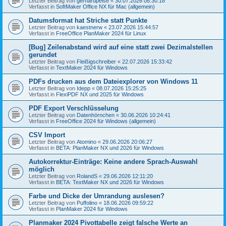
Letzter Beitrag von
gerhardpeise
«
30.07.2026 08:30:18
Verfasst in
SoftMaker Office NX für Mac (allgemein)
Datumsformat hat Striche statt Punkte
Letzter Beitrag von
kaestnerw
«
23.07.2026 15:44:57
Verfasst in
FreeOffice PlanMaker 2024 für Linux
[Bug] Zeilenabstand wird auf eine statt zwei Dezimalstellen
gerundet
Letzter Beitrag von
Fleißigschreiber
«
22.07.2026 15:33:42
Verfasst in
TextMaker 2024 für Windows
PDFs drucken aus dem Dateiexplorer von Windows 11
Letzter Beitrag von
Idepp
«
08.07.2026 15:25:25
Verfasst in
FlexiPDF NX und 2025 für Windows
PDF Export Verschlüsselung
Letzter Beitrag von
Datenhörnchen
«
30.06.2026 10:24:41
Verfasst in
FreeOffice 2024 für Windows (allgemein)
CSV Import
Letzter Beitrag von
Atomino
«
29.06.2026 20:06:27
Verfasst in
BETA: PlanMaker NX und 2026 für Windows
Autokorrektur-Einträge: Keine andere Sprach-Auswahl
möglich
Letzter Beitrag von
RolandS
«
29.06.2026 12:11:20
Verfasst in
BETA: TextMaker NX und 2026 für Windows
Farbe und Dicke der Umrandung auslesen?
Letzter Beitrag von
Puffolino
«
18.06.2026 09:59:22
Verfasst in
PlanMaker 2024 für Windows
Planmaker 2024 Pivottabelle zeigt falsche Werte an