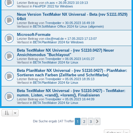
Letzter Beitrag von
ch.aos
«
26.09.2023 10:19:13
Verfasst in
FlexiPDF 2022 für Windows
Neue Version TextMaker NX Universal - Beta (rev S1111.0529)
64bit
Letzter Beitrag von
Trendpeiler
«
30.05.2023 16:49:19
Verfasst in
BETA SoftMaker Office 2024 für Linux (allgemein)
Microsoft-Formate
Letzter Beitrag von
cbx@mail.de
«
17.05.2023 17:13:07
Verfasst in
BETA PlanMaker 2024 für Windows
Beta TextMaker NX Universal - (rev S1110.0427) Neuer
Ansichtsmodus "Buchlayout"
Letzter Beitrag von
Trendpeiler
«
06.05.2023 14:01:27
Verfasst in
BETA TextMaker 2024 für Linux
Beta PlanMaker NX Universal - (rev S1110.0427) - PlanMaker:
Sortieren nach Farben (Zellfarbe und Schriftfarbe)
Letzter Beitrag von
Trendpeiler
«
05.05.2023 18:35:13
Verfasst in
BETA PlanMaker 2024 für Linux
Beta TextMaker NX Universal - (rev S1110.0427) - TextMaker:
numm. Listen, =rand(), =lorem(), Finalisieren
Letzter Beitrag von
Trendpeiler
«
05.05.2023 16:44:09
Verfasst in
BETA TextMaker 2024 für Linux
1
2
3
Nächste
Die Suche ergab 147 Treffer
Gehe zu