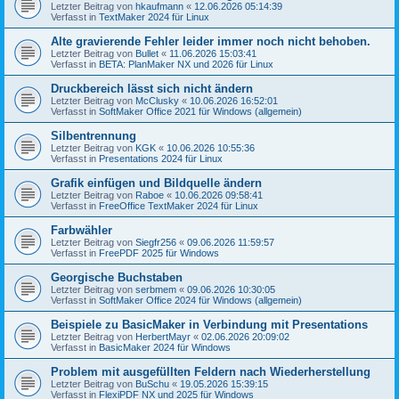
Letzter Beitrag von
hkaufmann
«
12.06.2026 05:14:39
Verfasst in
TextMaker 2024 für Linux
Alte gravierende Fehler leider immer noch nicht behoben.
Letzter Beitrag von
Bullet
«
11.06.2026 15:03:41
Verfasst in
BETA: PlanMaker NX und 2026 für Linux
Druckbereich lässt sich nicht ändern
Letzter Beitrag von
McClusky
«
10.06.2026 16:52:01
Verfasst in
SoftMaker Office 2021 für Windows (allgemein)
Silbentrennung
Letzter Beitrag von
KGK
«
10.06.2026 10:55:36
Verfasst in
Presentations 2024 für Linux
Grafik einfügen und Bildquelle ändern
Letzter Beitrag von
Raboe
«
10.06.2026 09:58:41
Verfasst in
FreeOffice TextMaker 2024 für Linux
Farbwähler
Letzter Beitrag von
Siegfr256
«
09.06.2026 11:59:57
Verfasst in
FreePDF 2025 für Windows
Georgische Buchstaben
Letzter Beitrag von
serbmem
«
09.06.2026 10:30:05
Verfasst in
SoftMaker Office 2024 für Windows (allgemein)
Beispiele zu BasicMaker in Verbindung mit Presentations
Letzter Beitrag von
HerbertMayr
«
02.06.2026 20:09:02
Verfasst in
BasicMaker 2024 für Windows
Problem mit ausgefüllten Feldern nach Wiederherstellung
Letzter Beitrag von
BuSchu
«
19.05.2026 15:39:15
Verfasst in
FlexiPDF NX und 2025 für Windows