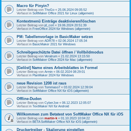
Macro für Pinyin?
Letzter Beitrag von
ThoGo
«
25.06.2024 09:05:52
Verfasst in
SoftMaker Office 2021 für Linux (allgemein)
Kontextmenü Einträge deaktivieren/löschen
Letzter Beitrag von
jd_cort
«
19.06.2024 20:51:39
Verfasst in
FreeOffice 2024 für Windows (allgemein)
PM: Tabellenvorlage in BasicMaker setzen
Letzter Beitrag von
ADR78
«
02.06.2024 17:05:34
Verfasst in
BasicMaker 2021 für Windows
Schreibgeschützte Datei öffnen / Vollbildmodus
Letzter Beitrag von
Veratrum
«
21.02.2024 13:15:50
Verfasst in
SoftMaker Office 2024 für Mac (allgemein)
[Gelöst] Name eines Arbeitsblattes in Formel
Letzter Beitrag von
Armin
«
06.02.2024 08:29:01
Verfasst in
PlanMaker 2024 für Windows
neue Revision 1208 ist raus
Letzter Beitrag von
Tommaso7
«
03.02.2024 12:39:04
Verfasst in
SoftMaker Office NX für iOS (allgemein)
Offline-Duden
Letzter Beitrag von
CyberJoe
«
06.12.2023 12:05:07
Verfasst in
TextMaker NX für Android
Willkommen zum Betatest von SoftMaker Office NX für iOS
Letzter Beitrag von
martin-k
«
01.10.2023 10:04:22
Verfasst in
BETA SoftMaker Office NX für iOS (allgemein)
Druckertreiber - Skalierung einstellen