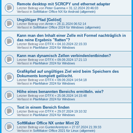
Remote desktop mit SCRCPY und ethernet adapter
Letzter Beitrag von
Peter Gamma
«
31.12.2024 20:46:03
Verfasst in
SoftMaker Office NX für Android (allgemein)
Ungültiger Pfad [Gelöst]
Letzter Beitrag von
Armin
«
28.11.2024 06:52:14
Verfasst in
SoftMaker Office 2024 für Windows (allgemein)
Kann man den Inhalt einer Zelle mit Formel nachträglich in
das reine Ergebnis "flatten"?
Letzter Beitrag von
DTFX
«
04.10.2024 22:15:33
Verfasst in
PlanMaker 2024 für Windows
Kann man dynamisch Zellen verbinden/entbinden?
Letzter Beitrag von
DTFX
«
09.09.2024 17:21:13
Verfasst in
PlanMaker 2024 für Windows
Grafikpfad auf ungültiges Ziel wird beim Speichern des
Dokuments komplett gelöscht.
Letzter Beitrag von
DTFX
«
09.09.2024 14:54:18
Verfasst in
PlanMaker 2024 für Windows
Höhe eines benannten Bereichs ermitteln. wie?
Letzter Beitrag von
DTFX
«
25.08.2024 14:15:48
Verfasst in
PlanMaker 2024 für Windows
Text in einem Bereich finden
Letzter Beitrag von
DTFX
«
29.07.2024 19:10:32
Verfasst in
PlanMaker 2024 für Windows
SoftMaker Office NX unter Mint 22
Letzter Beitrag von
GunterArentzen
«
27.07.2024 21:39:33
Verfasst in
SoftMaker Office 2021 für Linux (allgemein)