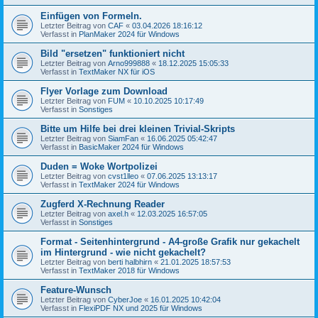
Einfügen von Formeln.
Letzter Beitrag von
CAF
«
03.04.2026 18:16:12
Verfasst in
PlanMaker 2024 für Windows
Bild "ersetzen" funktioniert nicht
Letzter Beitrag von
Arno999888
«
18.12.2025 15:05:33
Verfasst in
TextMaker NX für iOS
Flyer Vorlage zum Download
Letzter Beitrag von
FUM
«
10.10.2025 10:17:49
Verfasst in
Sonstiges
Bitte um Hilfe bei drei kleinen Trivial-Skripts
Letzter Beitrag von
SiamFan
«
16.06.2025 05:42:47
Verfasst in
BasicMaker 2024 für Windows
Duden = Woke Wortpolizei
Letzter Beitrag von
cvst1lleo
«
07.06.2025 13:13:17
Verfasst in
TextMaker 2024 für Windows
Zugferd X-Rechnung Reader
Letzter Beitrag von
axel.h
«
12.03.2025 16:57:05
Verfasst in
Sonstiges
Format - Seitenhintergrund - A4-große Grafik nur gekachelt
im Hintergrund - wie nicht gekachelt?
Letzter Beitrag von
berti halbhirn
«
21.01.2025 18:57:53
Verfasst in
TextMaker 2018 für Windows
Feature-Wunsch
Letzter Beitrag von
CyberJoe
«
16.01.2025 10:42:04
Verfasst in
FlexiPDF NX und 2025 für Windows