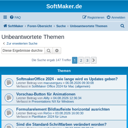
SoftMaker.de
FAQ
Registrieren
Anmelden
S
SoftMaker
Foren-Übersicht
Suche
Unbeantwortete Themen
u
Unbeantwortete Themen
c
Zur erweiterten Suche
h
Suche
Erweiterte Suche
e
1
2
3
Nächste
Die Suche ergab 147 Treffer
Themen
SoftmakerOffice 2024 - wie lange wird es Updates geben?
Letzter Beitrag von
macuserguru
«
06.08.2026 09:30:08
Verfasst in
SoftMaker Office 2024 für Mac (allgemein)
Vorschau-Button für Animationen
Letzter Beitrag von
AMy
«
04.08.2026 12:36:34
Verfasst in
Presentations NX für Windows
Formularelement Bildlaufleiste horizontal ausrichten
Letzter Beitrag von
ReGo
«
03.08.2026 16:00:30
Verfasst in
PlanMaker 2024 für Linux
Sind die Standard-Schriftfarben verändert worden?