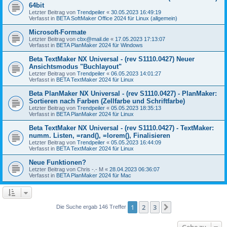
64bit
Letzter Beitrag von
Trendpeiler
«
30.05.2023 16:49:19
Verfasst in
BETA SoftMaker Office 2024 für Linux (allgemein)
Microsoft-Formate
Letzter Beitrag von
cbx@mail.de
«
17.05.2023 17:13:07
Verfasst in
BETA PlanMaker 2024 für Windows
Beta TextMaker NX Universal - (rev S1110.0427) Neuer
Ansichtsmodus "Buchlayout"
Letzter Beitrag von
Trendpeiler
«
06.05.2023 14:01:27
Verfasst in
BETA TextMaker 2024 für Linux
Beta PlanMaker NX Universal - (rev S1110.0427) - PlanMaker:
Sortieren nach Farben (Zellfarbe und Schriftfarbe)
Letzter Beitrag von
Trendpeiler
«
05.05.2023 18:35:13
Verfasst in
BETA PlanMaker 2024 für Linux
Beta TextMaker NX Universal - (rev S1110.0427) - TextMaker:
numm. Listen, =rand(), =lorem(), Finalisieren
Letzter Beitrag von
Trendpeiler
«
05.05.2023 16:44:09
Verfasst in
BETA TextMaker 2024 für Linux
Neue Funktionen?
Letzter Beitrag von
Chris -.- M
«
28.04.2023 06:36:07
Verfasst in
BETA PlanMaker 2024 für Mac
1
2
3
Nächste
Die Suche ergab 146 Treffer
Gehe zu