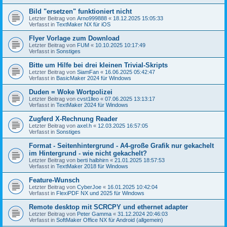
Bild "ersetzen" funktioniert nicht
Letzter Beitrag von
Arno999888
«
18.12.2025 15:05:33
Verfasst in
TextMaker NX für iOS
Flyer Vorlage zum Download
Letzter Beitrag von
FUM
«
10.10.2025 10:17:49
Verfasst in
Sonstiges
Bitte um Hilfe bei drei kleinen Trivial-Skripts
Letzter Beitrag von
SiamFan
«
16.06.2025 05:42:47
Verfasst in
BasicMaker 2024 für Windows
Duden = Woke Wortpolizei
Letzter Beitrag von
cvst1lleo
«
07.06.2025 13:13:17
Verfasst in
TextMaker 2024 für Windows
Zugferd X-Rechnung Reader
Letzter Beitrag von
axel.h
«
12.03.2025 16:57:05
Verfasst in
Sonstiges
Format - Seitenhintergrund - A4-große Grafik nur gekachelt
im Hintergrund - wie nicht gekachelt?
Letzter Beitrag von
berti halbhirn
«
21.01.2025 18:57:53
Verfasst in
TextMaker 2018 für Windows
Feature-Wunsch
Letzter Beitrag von
CyberJoe
«
16.01.2025 10:42:04
Verfasst in
FlexiPDF NX und 2025 für Windows
Remote desktop mit SCRCPY und ethernet adapter
Letzter Beitrag von
Peter Gamma
«
31.12.2024 20:46:03
Verfasst in
SoftMaker Office NX für Android (allgemein)