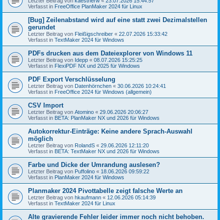
Letzter Beitrag von
kaestnerw
«
23.07.2026 15:44:57
Verfasst in
FreeOffice PlanMaker 2024 für Linux
[Bug] Zeilenabstand wird auf eine statt zwei Dezimalstellen
gerundet
Letzter Beitrag von
Fleißigschreiber
«
22.07.2026 15:33:42
Verfasst in
TextMaker 2024 für Windows
PDFs drucken aus dem Dateiexplorer von Windows 11
Letzter Beitrag von
Idepp
«
08.07.2026 15:25:25
Verfasst in
FlexiPDF NX und 2025 für Windows
PDF Export Verschlüsselung
Letzter Beitrag von
Datenhörnchen
«
30.06.2026 10:24:41
Verfasst in
FreeOffice 2024 für Windows (allgemein)
CSV Import
Letzter Beitrag von
Atomino
«
29.06.2026 20:06:27
Verfasst in
BETA: PlanMaker NX und 2026 für Windows
Autokorrektur-Einträge: Keine andere Sprach-Auswahl
möglich
Letzter Beitrag von
RolandS
«
29.06.2026 12:11:20
Verfasst in
BETA: TextMaker NX und 2026 für Windows
Farbe und Dicke der Umrandung auslesen?
Letzter Beitrag von
Puffolino
«
18.06.2026 09:59:22
Verfasst in
PlanMaker 2024 für Windows
Planmaker 2024 Pivottabelle zeigt falsche Werte an
Letzter Beitrag von
hkaufmann
«
12.06.2026 05:14:39
Verfasst in
TextMaker 2024 für Linux
Alte gravierende Fehler leider immer noch nicht behoben.