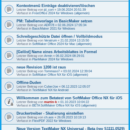
Kontextmenü Einträge deaktivieren/löschen
Letzter Beitrag von
jd_cort
«
19.06.2024 20:51:39
Verfasst in
FreeOffice 2024 für Windows (allgemein)
PM: Tabellenvorlage in BasicMaker setzen
Letzter Beitrag von
ADR78
«
02.06.2024 17:05:34
Verfasst in
BasicMaker 2021 für Windows
Schreibgeschützte Datei öffnen / Vollbildmodus
Letzter Beitrag von
Veratrum
«
21.02.2024 13:15:50
Verfasst in
SoftMaker Office 2024 für Mac (allgemein)
[Gelöst] Name eines Arbeitsblattes in Formel
Letzter Beitrag von
Armin
«
06.02.2024 08:29:01
Verfasst in
PlanMaker 2024 für Windows
neue Revision 1208 ist raus
Letzter Beitrag von
Tommaso7
«
03.02.2024 12:39:04
Verfasst in
SoftMaker Office NX für iOS (allgemein)
Offline-Duden
Letzter Beitrag von
CyberJoe
«
06.12.2023 12:05:07
Verfasst in
TextMaker NX für Android
Willkommen zum Betatest von SoftMaker Office NX für iOS
Letzter Beitrag von
martin-k
«
01.10.2023 10:04:22
Verfasst in
BETA SoftMaker Office NX für iOS (allgemein)
Druckertreiber - Skalierung einstellen
Letzter Beitrag von
ch.aos
«
26.09.2023 10:19:13
Verfasst in
FlexiPDF 2022 für Windows
Neue Version TextMaker NX Universal - Beta (rev S1111.0529)