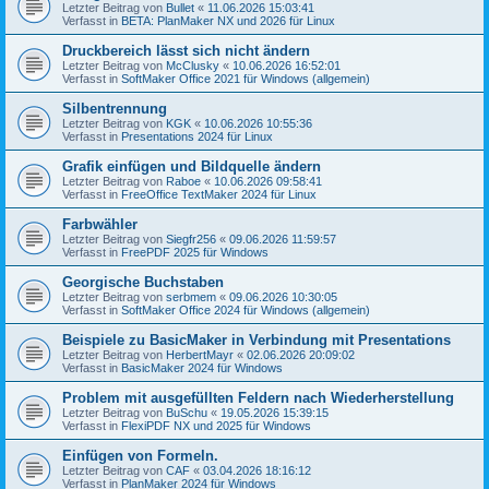
Letzter Beitrag von
Bullet
«
11.06.2026 15:03:41
Verfasst in
BETA: PlanMaker NX und 2026 für Linux
Druckbereich lässt sich nicht ändern
Letzter Beitrag von
McClusky
«
10.06.2026 16:52:01
Verfasst in
SoftMaker Office 2021 für Windows (allgemein)
Silbentrennung
Letzter Beitrag von
KGK
«
10.06.2026 10:55:36
Verfasst in
Presentations 2024 für Linux
Grafik einfügen und Bildquelle ändern
Letzter Beitrag von
Raboe
«
10.06.2026 09:58:41
Verfasst in
FreeOffice TextMaker 2024 für Linux
Farbwähler
Letzter Beitrag von
Siegfr256
«
09.06.2026 11:59:57
Verfasst in
FreePDF 2025 für Windows
Georgische Buchstaben
Letzter Beitrag von
serbmem
«
09.06.2026 10:30:05
Verfasst in
SoftMaker Office 2024 für Windows (allgemein)
Beispiele zu BasicMaker in Verbindung mit Presentations
Letzter Beitrag von
HerbertMayr
«
02.06.2026 20:09:02
Verfasst in
BasicMaker 2024 für Windows
Problem mit ausgefüllten Feldern nach Wiederherstellung
Letzter Beitrag von
BuSchu
«
19.05.2026 15:39:15
Verfasst in
FlexiPDF NX und 2025 für Windows
Einfügen von Formeln.
Letzter Beitrag von
CAF
«
03.04.2026 18:16:12
Verfasst in
PlanMaker 2024 für Windows