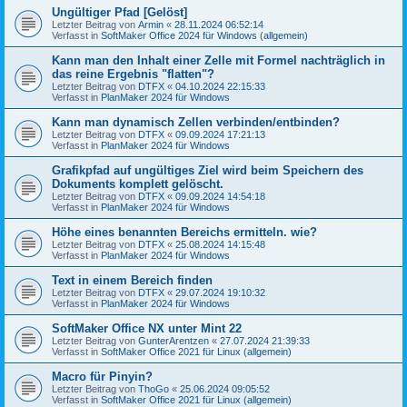
Ungültiger Pfad [Gelöst]
Letzter Beitrag von
Armin
«
28.11.2024 06:52:14
Verfasst in
SoftMaker Office 2024 für Windows (allgemein)
Kann man den Inhalt einer Zelle mit Formel nachträglich in
das reine Ergebnis "flatten"?
Letzter Beitrag von
DTFX
«
04.10.2024 22:15:33
Verfasst in
PlanMaker 2024 für Windows
Kann man dynamisch Zellen verbinden/entbinden?
Letzter Beitrag von
DTFX
«
09.09.2024 17:21:13
Verfasst in
PlanMaker 2024 für Windows
Grafikpfad auf ungültiges Ziel wird beim Speichern des
Dokuments komplett gelöscht.
Letzter Beitrag von
DTFX
«
09.09.2024 14:54:18
Verfasst in
PlanMaker 2024 für Windows
Höhe eines benannten Bereichs ermitteln. wie?
Letzter Beitrag von
DTFX
«
25.08.2024 14:15:48
Verfasst in
PlanMaker 2024 für Windows
Text in einem Bereich finden
Letzter Beitrag von
DTFX
«
29.07.2024 19:10:32
Verfasst in
PlanMaker 2024 für Windows
SoftMaker Office NX unter Mint 22
Letzter Beitrag von
GunterArentzen
«
27.07.2024 21:39:33
Verfasst in
SoftMaker Office 2021 für Linux (allgemein)
Macro für Pinyin?
Letzter Beitrag von
ThoGo
«
25.06.2024 09:05:52
Verfasst in
SoftMaker Office 2021 für Linux (allgemein)