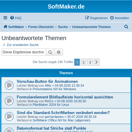
SoftMaker.de
FAQ
Registrieren
Anmelden
S
SoftMaker
Foren-Übersicht
Suche
Unbeantwortete Themen
u
Unbeantwortete Themen
c
Zur erweiterten Suche
h
Suche
Erweiterte Suche
e
1
2
3
Nächste
Die Suche ergab 146 Treffer
Themen
Vorschau-Button für Animationen
Letzter Beitrag von
AMy
«
04.08.2026 12:36:34
Verfasst in
Presentations NX für Windows
Formularelement Bildlaufleiste horizontal ausrichten
Letzter Beitrag von
ReGo
«
03.08.2026 16:00:30
Verfasst in
PlanMaker 2024 für Linux
Sind die Standard-Schriftfarben verändert worden?
Letzter Beitrag von
gerhardpeise
«
30.07.2026 08:30:18
Verfasst in
SoftMaker Office NX für Mac (allgemein)
Datumsformat hat Striche statt Punkte