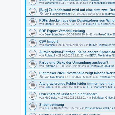
von
kaestnerw
»
23.07.2026 15:44:57
» in
FreeOffice PlanMa
[Bug] Zeilenabstand wird auf eine statt zwei De
von
Fleißigschreiber
»
22.07.2026 15:33:42
» in
TextMak
PDFs drucken aus dem Dateiexplorer von Wind
von
Idepp
»
08.07.2026 15:25:25
» in
FlexiPDF NX und 2025
PDF Export Verschlüsselung
von
Datenhörnchen
»
30.06.2026 10:24:41
» in
FreeOffice 2
CSV Import
von
Atomino
»
29.06.2026 20:06:27
» in
BETA: PlanMaker NX
Autokorrektur-Einträge: Keine andere Sprach-
von
RolandS
»
29.06.2026 12:11:20
» in
BETA: TextMaker NX
Farbe und Dicke der Umrandung auslesen?
von
Puffolino
»
18.06.2026 09:59:22
» in
PlanMaker 2024 für
Planmaker 2024 Pivottabelle zeigt falsche Wert
von
hkaufmann
»
12.06.2026 05:14:39
» in
TextMaker 20
Alte gravierende Fehler leider immer noch nich
von
Bullet
»
11.06.2026 15:03:41
» in
BETA: PlanMaker NX un
Druckbereich lässt sich nicht ändern
von
McClusky
»
10.06.2026 16:52:01
» in
SoftMaker Office 
Silbentrennung
von
KGK
»
10.06.2026 10:55:36
» in
Presentations 2024 für 