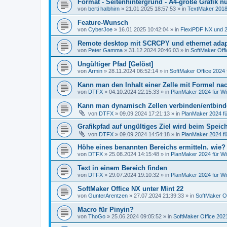
Format - Seitenhintergrund - A4-große Grafik nu
von
berti halbhirn
»
21.01.2025 18:57:53
» in
TextMaker 2018
Feature-Wunsch
von
CyberJoe
»
16.01.2025 10:42:04
» in
FlexiPDF NX und 
Remote desktop mit SCRCPY und ethernet adap
von
Peter Gamma
»
31.12.2024 20:46:03
» in
SoftMaker Offi
Ungültiger Pfad [Gelöst]
von
Armin
»
28.11.2024 06:52:14
» in
SoftMaker Office 2024 
Kann man den Inhalt einer Zelle mit Formel nach
von
DTFX
»
04.10.2024 22:15:33
» in
PlanMaker 2024 für W
Kann man dynamisch Zellen verbinden/entbin
von
DTFX
»
09.09.2024 17:21:13
» in
PlanMaker 2024 f
Grafikpfad auf ungültiges Ziel wird beim Spei
von
DTFX
»
09.09.2024 14:54:18
» in
PlanMaker 2024 f
Höhe eines benannten Bereichs ermitteln. wie?
von
DTFX
»
25.08.2024 14:15:48
» in
PlanMaker 2024 für W
Text in einem Bereich finden
von
DTFX
»
29.07.2024 19:10:32
» in
PlanMaker 2024 für W
SoftMaker Office NX unter Mint 22
von
GunterArentzen
»
27.07.2024 21:39:33
» in
SoftMaker Of
Macro für Pinyin?
von
ThoGo
»
25.06.2024 09:05:52
» in
SoftMaker Office 2021