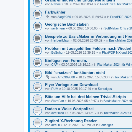
Grafik einfügen und Bildquelle ändern
von
Raboe
»
10.06.2026 09:58:41
» in
FreeOffice TextMaker 
Farbwähler
von
Siegfr256
»
09.06.2026 11:59:57
» in
FreePDF 2025 
Georgische Buchstaben
von
serbmem
»
09.06.2026 10:30:05
» in
SoftMaker Office 2
Beispiele zu BasicMaker in Verbindung mit Pre
von
HerbertMayr
»
02.06.2026 20:09:02
» in
BasicMaker 202
Problem mit ausgefüllten Feldern nach Wiederh
von
BuSchu
»
19.05.2026 15:39:15
» in
FlexiPDF NX und 20
Einfügen von Formeln.
von
CAF
»
03.04.2026 18:16:12
» in
PlanMaker 2024 für Wi
Bild "ersetzen" funktioniert nicht
von
Arno999888
»
18.12.2025 15:05:33
» in
TextMaker N
Flyer Vorlage zum Download
von
FUM
»
10.10.2025 10:17:49
» in
Sonstiges
Bitte um Hilfe bei drei kleinen Trivial-Skripts
von
SiamFan
»
16.06.2025 05:42:47
» in
BasicMaker 2024 f
Duden = Woke Wortpolizei
von
cvst1lleo
»
07.06.2025 13:13:17
» in
TextMaker 2024 fü
Zugferd X-Rechnung Reader
von
axel.h
»
12.03.2025 16:57:05
» in
Sonstiges