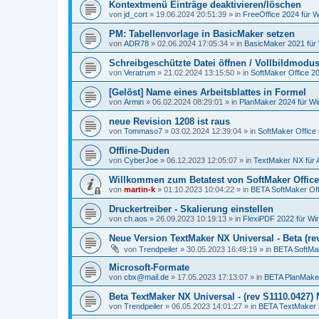
Kontextmenü Einträge deaktivieren/löschen
von
jd_cort
»
19.06.2024 20:51:39
» in
FreeOffice 2024 für W
PM: Tabellenvorlage in BasicMaker setzen
von
ADR78
»
02.06.2024 17:05:34
» in
BasicMaker 2021 für
Schreibgeschützte Datei öffnen / Vollbildmodu
von
Veratrum
»
21.02.2024 13:15:50
» in
SoftMaker Office 20
[Gelöst] Name eines Arbeitsblattes in Formel
von
Armin
»
06.02.2024 08:29:01
» in
PlanMaker 2024 für W
neue Revision 1208 ist raus
von
Tommaso7
»
03.02.2024 12:39:04
» in
SoftMaker Office 
Offline-Duden
von
CyberJoe
»
06.12.2023 12:05:07
» in
TextMaker NX für 
Willkommen zum Betatest von SoftMaker Office
von
martin-k
»
01.10.2023 10:04:22
» in
BETA SoftMaker Offi
Druckertreiber - Skalierung einstellen
von
ch.aos
»
26.09.2023 10:19:13
» in
FlexiPDF 2022 für W
Neue Version TextMaker NX Universal - Beta (rev
von
Trendpeiler
»
30.05.2023 16:49:19
» in
BETA SoftMak
Microsoft-Formate
von
cbx@mail.de
»
17.05.2023 17:13:07
» in
BETA PlanMake
Beta TextMaker NX Universal - (rev S1110.0427
von
Trendpeiler
»
06.05.2023 14:01:27
» in
BETA TextMaker 2