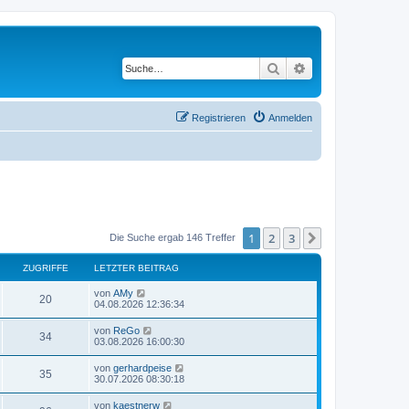
Suche
Erweiterte Suche
Registrieren
Anmelden
1
2
3
Nächste
Die Suche ergab 146 Treffer
ZUGRIFFE
LETZTER BEITRAG
L
von
AMy
Z
20
e
04.08.2026 12:36:34
t
u
z
L
von
ReGo
Z
34
t
e
03.08.2026 16:00:30
g
e
t
r
u
z
L
von
gerhardpeise
r
B
Z
35
t
e
30.07.2026 08:30:18
e
g
e
t
i
i
r
u
z
t
L
von
kaestnerw
r
B