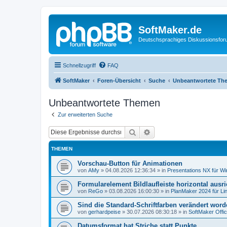
SoftMaker.de
Deutschsprachiges Diskussionsfo
Schnellzugriff
FAQ
SoftMaker
Foren-Übersicht
Suche
Unbeantwortete Th
Unbeantwortete Themen
Zur erweiterten Suche
Suche
Erweiterte Suche
THEMEN
Vorschau-Button für Animationen
von
AMy
»
04.08.2026 12:36:34
» in
Presentations NX für W
Formularelement Bildlaufleiste horizontal ausr
von
ReGo
»
03.08.2026 16:00:30
» in
PlanMaker 2024 für Li
Sind die Standard-Schriftfarben verändert wor
von
gerhardpeise
»
30.07.2026 08:30:18
» in
SoftMaker Offic
Datumsformat hat Striche statt Punkte