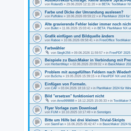
Autokorrektur-Einträge: Keine andere Sprach-
von
RolandS
»
29.06.2026 12:11:20
» in
BETA: TextMaker NX
Farbe und Dicke der Umrandung auslesen?
von
Puffolino
»
18.06.2026 09:59:22
» in
PlanMaker 2024 für
Alte gravierende Fehler leider immer noch nich
von
Bullet
»
11.06.2026 15:03:41
» in
BETA: PlanMaker NX un
Grafik einfügen und Bildquelle ändern
von
Raboe
»
10.06.2026 09:58:41
» in
FreeOffice TextMaker 
Farbwähler
von
Siegfr256
»
09.06.2026 11:59:57
» in
FreePDF 2025 
Beispiele zu BasicMaker in Verbindung mit Pre
von
HerbertMayr
»
02.06.2026 20:09:02
» in
BasicMaker 202
Problem mit ausgefüllten Feldern nach Wiederh
von
BuSchu
»
19.05.2026 15:39:15
» in
FlexiPDF NX und 20
Einfügen von Formeln.
von
CAF
»
03.04.2026 18:16:12
» in
PlanMaker 2024 für Wi
Bild "ersetzen" funktioniert nicht
von
Arno999888
»
18.12.2025 15:05:33
» in
TextMaker N
Flyer Vorlage zum Download
von
FUM
»
10.10.2025 10:17:49
» in
Sonstiges
Bitte um Hilfe bei drei kleinen Trivial-Skripts
von
SiamFan
»
16.06.2025 05:42:47
» in
BasicMaker 2024 f