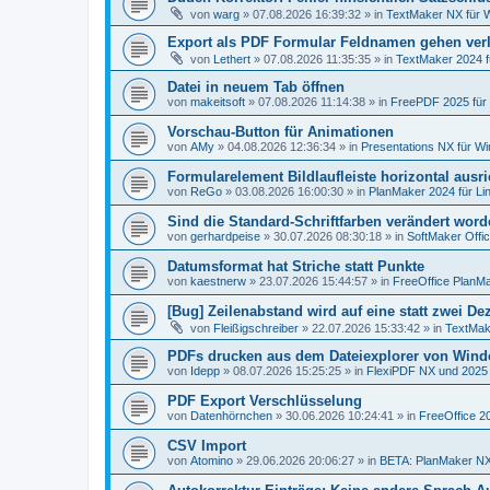
von
warg
»
07.08.2026 16:39:32
» in
TextMaker NX für 
Export als PDF Formular Feldnamen gehen ver
von
Lethert
»
07.08.2026 11:35:35
» in
TextMaker 2024 
Datei in neuem Tab öffnen
von
makeitsoft
»
07.08.2026 11:14:38
» in
FreePDF 2025 für
Vorschau-Button für Animationen
von
AMy
»
04.08.2026 12:36:34
» in
Presentations NX für W
Formularelement Bildlaufleiste horizontal ausr
von
ReGo
»
03.08.2026 16:00:30
» in
PlanMaker 2024 für Li
Sind die Standard-Schriftfarben verändert wor
von
gerhardpeise
»
30.07.2026 08:30:18
» in
SoftMaker Offic
Datumsformat hat Striche statt Punkte
von
kaestnerw
»
23.07.2026 15:44:57
» in
FreeOffice PlanMa
[Bug] Zeilenabstand wird auf eine statt zwei De
von
Fleißigschreiber
»
22.07.2026 15:33:42
» in
TextMak
PDFs drucken aus dem Dateiexplorer von Wind
von
Idepp
»
08.07.2026 15:25:25
» in
FlexiPDF NX und 2025
PDF Export Verschlüsselung
von
Datenhörnchen
»
30.06.2026 10:24:41
» in
FreeOffice 2
CSV Import
von
Atomino
»
29.06.2026 20:06:27
» in
BETA: PlanMaker NX