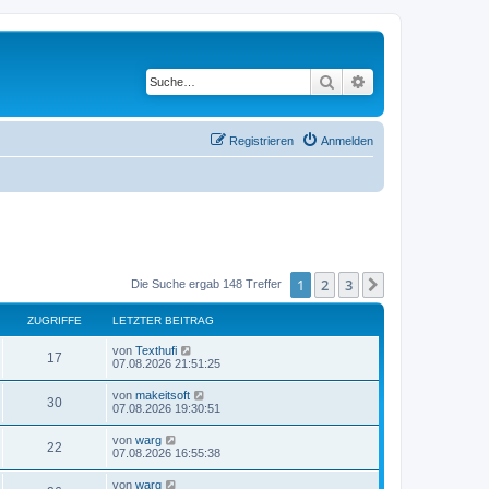
Suche
Erweiterte Suche
Registrieren
Anmelden
1
2
3
Nächste
Die Suche ergab 148 Treffer
ZUGRIFFE
LETZTER BEITRAG
L
von
Texthufi
Z
17
e
07.08.2026 21:51:25
t
u
z
L
von
makeitsoft
Z
30
t
e
07.08.2026 19:30:51
g
e
t
r
u
z
L
von
warg
r
B
Z
22
t
e
07.08.2026 16:55:38
e
g
e
t
i
i
r
u
z
t
L
von
warg
r
B