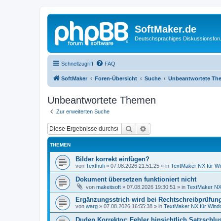
SoftMaker.de
Deutschsprachiges Diskussionsfo
Schnellzugriff
FAQ
SoftMaker
Foren-Übersicht
Suche
Unbeantwortete Th
Unbeantwortete Themen
Zur erweiterten Suche
Suche
Erweiterte Suche
THEMEN
Bilder korrekt einfügen?
von
Texthufi
»
07.08.2026 21:51:25
» in
TextMaker NX für W
Dokument übersetzen funktioniert nicht
von
makeitsoft
»
07.08.2026 19:30:51
» in
TextMaker NX 
Ergänzungsstrich wird bei Rechtschreibprüfung
von
warg
»
07.08.2026 16:55:38
» in
TextMaker NX für Win
Duden Korrektor: Fehler hinsichtlich Satzschlu