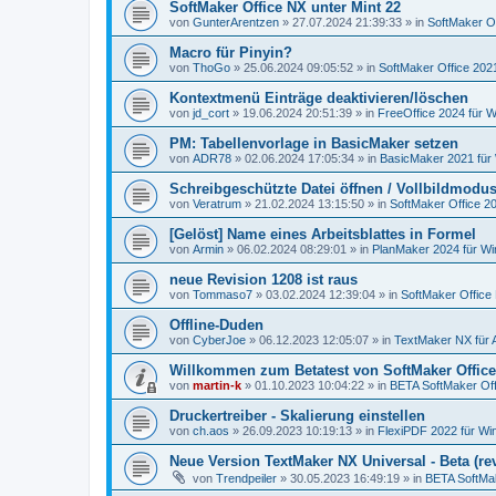
SoftMaker Office NX unter Mint 22
von
GunterArentzen
»
27.07.2024 21:39:33
» in
SoftMaker Of
Macro für Pinyin?
von
ThoGo
»
25.06.2024 09:05:52
» in
SoftMaker Office 2021
Kontextmenü Einträge deaktivieren/löschen
von
jd_cort
»
19.06.2024 20:51:39
» in
FreeOffice 2024 für W
PM: Tabellenvorlage in BasicMaker setzen
von
ADR78
»
02.06.2024 17:05:34
» in
BasicMaker 2021 für
Schreibgeschützte Datei öffnen / Vollbildmodu
von
Veratrum
»
21.02.2024 13:15:50
» in
SoftMaker Office 20
[Gelöst] Name eines Arbeitsblattes in Formel
von
Armin
»
06.02.2024 08:29:01
» in
PlanMaker 2024 für W
neue Revision 1208 ist raus
von
Tommaso7
»
03.02.2024 12:39:04
» in
SoftMaker Office 
Offline-Duden
von
CyberJoe
»
06.12.2023 12:05:07
» in
TextMaker NX für 
Willkommen zum Betatest von SoftMaker Office
von
martin-k
»
01.10.2023 10:04:22
» in
BETA SoftMaker Offi
Druckertreiber - Skalierung einstellen
von
ch.aos
»
26.09.2023 10:19:13
» in
FlexiPDF 2022 für W
Neue Version TextMaker NX Universal - Beta (rev
von
Trendpeiler
»
30.05.2023 16:49:19
» in
BETA SoftMak