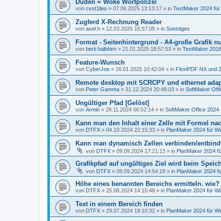
Duden = Woke Wortpolizei
von
cvst1lleo
»
07.06.2025 13:13:17
» in
TextMaker 2024 fü
Zugferd X-Rechnung Reader
von
axel.h
»
12.03.2025 16:57:05
» in
Sonstiges
Format - Seitenhintergrund - A4-große Grafik nu
von
berti halbhirn
»
21.01.2025 18:57:53
» in
TextMaker 2018
Feature-Wunsch
von
CyberJoe
»
16.01.2025 10:42:04
» in
FlexiPDF NX und 
Remote desktop mit SCRCPY und ethernet adap
von
Peter Gamma
»
31.12.2024 20:46:03
» in
SoftMaker Offi
Ungültiger Pfad [Gelöst]
von
Armin
»
28.11.2024 06:52:14
» in
SoftMaker Office 2024 
Kann man den Inhalt einer Zelle mit Formel nach
von
DTFX
»
04.10.2024 22:15:33
» in
PlanMaker 2024 für W
Kann man dynamisch Zellen verbinden/entbin
von
DTFX
»
09.09.2024 17:21:13
» in
PlanMaker 2024 f
Grafikpfad auf ungültiges Ziel wird beim Spei
von
DTFX
»
09.09.2024 14:54:18
» in
PlanMaker 2024 f
Höhe eines benannten Bereichs ermitteln. wie?
von
DTFX
»
25.08.2024 14:15:48
» in
PlanMaker 2024 für W
Text in einem Bereich finden
von
DTFX
»
29.07.2024 19:10:32
» in
PlanMaker 2024 für W