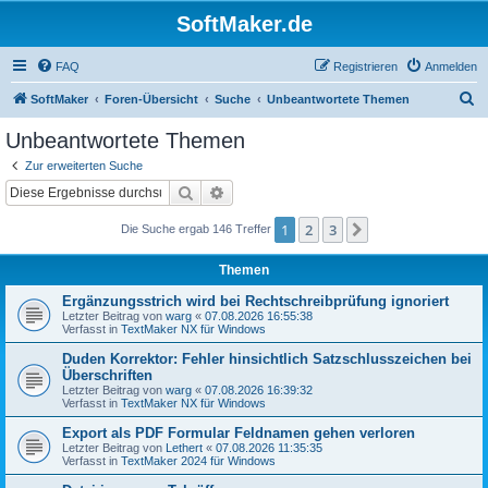
SoftMaker.de
FAQ
Registrieren
Anmelden
S
SoftMaker
Foren-Übersicht
Suche
Unbeantwortete Themen
u
Unbeantwortete Themen
c
Zur erweiterten Suche
h
Suche
Erweiterte Suche
e
1
2
3
Nächste
Die Suche ergab 146 Treffer
Themen
Ergänzungsstrich wird bei Rechtschreibprüfung ignoriert
Letzter Beitrag von
warg
«
07.08.2026 16:55:38
Verfasst in
TextMaker NX für Windows
Duden Korrektor: Fehler hinsichtlich Satzschlusszeichen bei
Überschriften
Letzter Beitrag von
warg
«
07.08.2026 16:39:32
Verfasst in
TextMaker NX für Windows
Export als PDF Formular Feldnamen gehen verloren
Letzter Beitrag von
Lethert
«
07.08.2026 11:35:35
Verfasst in
TextMaker 2024 für Windows