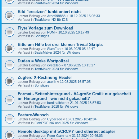
Verfasst in
PlanMaker 2024 für Windows
Bild "ersetzen" funktioniert nicht
Letzter Beitrag von
Arno999888
«
18.12.2025 15:05:33
Verfasst in
TextMaker NX für iOS
Flyer Vorlage zum Download
Letzter Beitrag von
FUM
«
10.10.2025 10:17:49
Verfasst in
Sonstiges
Bitte um Hilfe bei drei kleinen Trivial-Skripts
Letzter Beitrag von
SiamFan
«
16.06.2025 05:42:47
Verfasst in
BasicMaker 2024 für Windows
Duden = Woke Wortpolizei
Letzter Beitrag von
cvst1lleo
«
07.06.2025 13:13:17
Verfasst in
TextMaker 2024 für Windows
Zugferd X-Rechnung Reader
Letzter Beitrag von
axel.h
«
12.03.2025 16:57:05
Verfasst in
Sonstiges
Format - Seitenhintergrund - A4-große Grafik nur gekachelt
im Hintergrund - wie nicht gekachelt?
Letzter Beitrag von
berti halbhirn
«
21.01.2025 18:57:53
Verfasst in
TextMaker 2018 für Windows
Feature-Wunsch
Letzter Beitrag von
CyberJoe
«
16.01.2025 10:42:04
Verfasst in
FlexiPDF NX und 2025 für Windows
Remote desktop mit SCRCPY und ethernet adapter
Letzter Beitrag von
Peter Gamma
«
31.12.2024 20:46:03