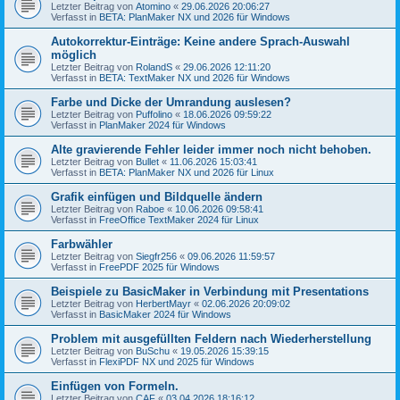
Letzter Beitrag von
Atomino
«
29.06.2026 20:06:27
Verfasst in
BETA: PlanMaker NX und 2026 für Windows
Autokorrektur-Einträge: Keine andere Sprach-Auswahl
möglich
Letzter Beitrag von
RolandS
«
29.06.2026 12:11:20
Verfasst in
BETA: TextMaker NX und 2026 für Windows
Farbe und Dicke der Umrandung auslesen?
Letzter Beitrag von
Puffolino
«
18.06.2026 09:59:22
Verfasst in
PlanMaker 2024 für Windows
Alte gravierende Fehler leider immer noch nicht behoben.
Letzter Beitrag von
Bullet
«
11.06.2026 15:03:41
Verfasst in
BETA: PlanMaker NX und 2026 für Linux
Grafik einfügen und Bildquelle ändern
Letzter Beitrag von
Raboe
«
10.06.2026 09:58:41
Verfasst in
FreeOffice TextMaker 2024 für Linux
Farbwähler
Letzter Beitrag von
Siegfr256
«
09.06.2026 11:59:57
Verfasst in
FreePDF 2025 für Windows
Beispiele zu BasicMaker in Verbindung mit Presentations
Letzter Beitrag von
HerbertMayr
«
02.06.2026 20:09:02
Verfasst in
BasicMaker 2024 für Windows
Problem mit ausgefüllten Feldern nach Wiederherstellung
Letzter Beitrag von
BuSchu
«
19.05.2026 15:39:15
Verfasst in
FlexiPDF NX und 2025 für Windows
Einfügen von Formeln.
Letzter Beitrag von
CAF
«
03.04.2026 18:16:12