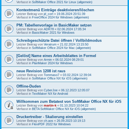
Verfasst in
SoftMaker Office 2021 für Linux (allgemein)
Kontextmenü Einträge deaktivieren/löschen
Letzter Beitrag von
jd_cort
«
19.06.2024 20:51:39
Verfasst in
FreeOffice 2024 für Windows (allgemein)
PM: Tabellenvorlage in BasicMaker setzen
Letzter Beitrag von
ADR78
«
02.06.2024 17:05:34
Verfasst in
BasicMaker 2021 für Windows
Schreibgeschützte Datei öffnen / Vollbildmodus
Letzter Beitrag von
Veratrum
«
21.02.2024 13:15:50
Verfasst in
SoftMaker Office 2024 für Mac (allgemein)
[Gelöst] Name eines Arbeitsblattes in Formel
Letzter Beitrag von
Armin
«
06.02.2024 08:29:01
Verfasst in
PlanMaker 2024 für Windows
neue Revision 1208 ist raus
Letzter Beitrag von
Tommaso7
«
03.02.2024 12:39:04
Verfasst in
SoftMaker Office NX für iOS (allgemein)
Offline-Duden
Letzter Beitrag von
CyberJoe
«
06.12.2023 12:05:07
Verfasst in
TextMaker NX für Android
Willkommen zum Betatest von SoftMaker Office NX für iOS
Letzter Beitrag von
martin-k
«
01.10.2023 10:04:22
Verfasst in
BETA SoftMaker Office NX für iOS (allgemein)
Druckertreiber - Skalierung einstellen
Letzter Beitrag von
ch.aos
«
26.09.2023 10:19:13
Verfasst in
FlexiPDF 2022 für Windows