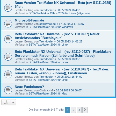
Neue Version TextMaker NX Universal - Beta (rev S1111.0529)
64bit
Letzter Beitrag von
Trendpeiler
«
30.05.2023 16:49:19
Verfasst in
BETA SoftMaker Office 2024 für Linux (allgemein)
Microsoft-Formate
Letzter Beitrag von
cbx@mail.de
«
17.05.2023 17:13:07
Verfasst in
BETA PlanMaker 2024 für Windows
Beta TextMaker NX Universal - (rev S1110.0427) Neuer
Ansichtsmodus "Buchlayout"
Letzter Beitrag von
Trendpeiler
«
06.05.2023 14:01:27
Verfasst in
BETA TextMaker 2024 für Linux
Beta PlanMaker NX Universal - (rev S1110.0427) - PlanMaker:
Sortieren nach Farben (Zellfarbe und Schriftfarbe)
Letzter Beitrag von
Trendpeiler
«
05.05.2023 18:35:13
Verfasst in
BETA PlanMaker 2024 für Linux
Beta TextMaker NX Universal - (rev S1110.0427) - TextMaker:
numm. Listen, =rand(), =lorem(), Finalisieren
Letzter Beitrag von
Trendpeiler
«
05.05.2023 16:44:09
Verfasst in
BETA TextMaker 2024 für Linux
Neue Funktionen?
Letzter Beitrag von
Chris -.- M
«
28.04.2023 06:36:07
Verfasst in
BETA PlanMaker 2024 für Mac
1
2
3
Nächste
Die Suche ergab 146 Treffer