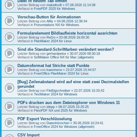
Datei in neuem Tab öffnen
Letzter Beitrag von
makeitsoft
«
07.08.2026 11:14:38
Verfasst in
FreePDF 2025 für Windows
Vorschau-Button für Animationen
Letzter Beitrag von
AMy
«
04.08.2026 12:36:34
Verfasst in
Presentations NX für Windows
Formularelement Bildlaufleiste horizontal ausrichten
Letzter Beitrag von
ReGo
«
03.08.2026 16:00:30
Verfasst in
PlanMaker 2024 für Linux
Sind die Standard-Schriftfarben verändert worden?
Letzter Beitrag von
gerhardpeise
«
30.07.2026 08:30:18
Verfasst in
SoftMaker Office NX für Mac (allgemein)
Datumsformat hat Striche statt Punkte
Letzter Beitrag von
kaestnerw
«
23.07.2026 15:44:57
Verfasst in
FreeOffice PlanMaker 2024 für Linux
[Bug] Zeilenabstand wird auf eine statt zwei Dezimalstellen
gerundet
Letzter Beitrag von
Fleißigschreiber
«
22.07.2026 15:33:42
Verfasst in
TextMaker 2024 für Windows
PDFs drucken aus dem Dateiexplorer von Windows 11
Letzter Beitrag von
Idepp
«
08.07.2026 15:25:25
Verfasst in
FlexiPDF NX und 2025 für Windows
PDF Export Verschlüsselung
Letzter Beitrag von
Datenhörnchen
«
30.06.2026 10:24:41
Verfasst in
FreeOffice 2024 für Windows (allgemein)
CSV Import