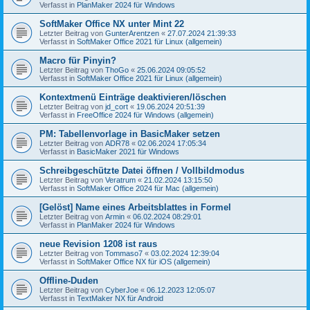
Verfasst in
PlanMaker 2024 für Windows
SoftMaker Office NX unter Mint 22
Letzter Beitrag von
GunterArentzen
«
27.07.2024 21:39:33
Verfasst in
SoftMaker Office 2021 für Linux (allgemein)
Macro für Pinyin?
Letzter Beitrag von
ThoGo
«
25.06.2024 09:05:52
Verfasst in
SoftMaker Office 2021 für Linux (allgemein)
Kontextmenü Einträge deaktivieren/löschen
Letzter Beitrag von
jd_cort
«
19.06.2024 20:51:39
Verfasst in
FreeOffice 2024 für Windows (allgemein)
PM: Tabellenvorlage in BasicMaker setzen
Letzter Beitrag von
ADR78
«
02.06.2024 17:05:34
Verfasst in
BasicMaker 2021 für Windows
Schreibgeschützte Datei öffnen / Vollbildmodus
Letzter Beitrag von
Veratrum
«
21.02.2024 13:15:50
Verfasst in
SoftMaker Office 2024 für Mac (allgemein)
[Gelöst] Name eines Arbeitsblattes in Formel
Letzter Beitrag von
Armin
«
06.02.2024 08:29:01
Verfasst in
PlanMaker 2024 für Windows
neue Revision 1208 ist raus
Letzter Beitrag von
Tommaso7
«
03.02.2024 12:39:04
Verfasst in
SoftMaker Office NX für iOS (allgemein)
Offline-Duden
Letzter Beitrag von
CyberJoe
«
06.12.2023 12:05:07
Verfasst in
TextMaker NX für Android