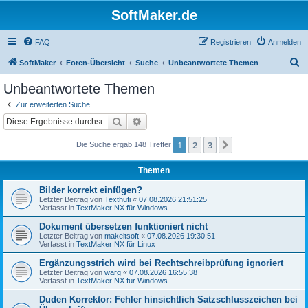
SoftMaker.de
FAQ
Registrieren
Anmelden
S
SoftMaker
Foren-Übersicht
Suche
Unbeantwortete Themen
u
Unbeantwortete Themen
c
Zur erweiterten Suche
h
Suche
Erweiterte Suche
e
1
2
3
Nächste
Die Suche ergab 148 Treffer
Themen
Bilder korrekt einfügen?
Letzter Beitrag von
Texthufi
«
07.08.2026 21:51:25
Verfasst in
TextMaker NX für Windows
Dokument übersetzen funktioniert nicht
Letzter Beitrag von
makeitsoft
«
07.08.2026 19:30:51
Verfasst in
TextMaker NX für Linux
Ergänzungsstrich wird bei Rechtschreibprüfung ignoriert
Letzter Beitrag von
warg
«
07.08.2026 16:55:38
Verfasst in
TextMaker NX für Windows
Duden Korrektor: Fehler hinsichtlich Satzschlusszeichen bei