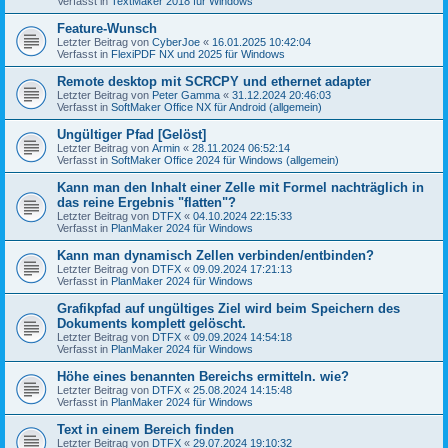
Verfasst in
TextMaker 2018 für Windows
Feature-Wunsch
Letzter Beitrag von
CyberJoe
«
16.01.2025 10:42:04
Verfasst in
FlexiPDF NX und 2025 für Windows
Remote desktop mit SCRCPY und ethernet adapter
Letzter Beitrag von
Peter Gamma
«
31.12.2024 20:46:03
Verfasst in
SoftMaker Office NX für Android (allgemein)
Ungültiger Pfad [Gelöst]
Letzter Beitrag von
Armin
«
28.11.2024 06:52:14
Verfasst in
SoftMaker Office 2024 für Windows (allgemein)
Kann man den Inhalt einer Zelle mit Formel nachträglich in
das reine Ergebnis "flatten"?
Letzter Beitrag von
DTFX
«
04.10.2024 22:15:33
Verfasst in
PlanMaker 2024 für Windows
Kann man dynamisch Zellen verbinden/entbinden?
Letzter Beitrag von
DTFX
«
09.09.2024 17:21:13
Verfasst in
PlanMaker 2024 für Windows
Grafikpfad auf ungültiges Ziel wird beim Speichern des
Dokuments komplett gelöscht.
Letzter Beitrag von
DTFX
«
09.09.2024 14:54:18
Verfasst in
PlanMaker 2024 für Windows
Höhe eines benannten Bereichs ermitteln. wie?
Letzter Beitrag von
DTFX
«
25.08.2024 14:15:48
Verfasst in
PlanMaker 2024 für Windows
Text in einem Bereich finden
Letzter Beitrag von
DTFX
«
29.07.2024 19:10:32