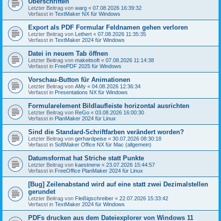
Überschriften
Letzter Beitrag von
warg
«
07.08.2026 16:39:32
Verfasst in
TextMaker NX für Windows
Export als PDF Formular Feldnamen gehen verloren
Letzter Beitrag von
Lethert
«
07.08.2026 11:35:35
Verfasst in
TextMaker 2024 für Windows
Datei in neuem Tab öffnen
Letzter Beitrag von
makeitsoft
«
07.08.2026 11:14:38
Verfasst in
FreePDF 2025 für Windows
Vorschau-Button für Animationen
Letzter Beitrag von
AMy
«
04.08.2026 12:36:34
Verfasst in
Presentations NX für Windows
Formularelement Bildlaufleiste horizontal ausrichten
Letzter Beitrag von
ReGo
«
03.08.2026 16:00:30
Verfasst in
PlanMaker 2024 für Linux
Sind die Standard-Schriftfarben verändert worden?
Letzter Beitrag von
gerhardpeise
«
30.07.2026 08:30:18
Verfasst in
SoftMaker Office NX für Mac (allgemein)
Datumsformat hat Striche statt Punkte
Letzter Beitrag von
kaestnerw
«
23.07.2026 15:44:57
Verfasst in
FreeOffice PlanMaker 2024 für Linux
[Bug] Zeilenabstand wird auf eine statt zwei Dezimalstellen
gerundet
Letzter Beitrag von
Fleißigschreiber
«
22.07.2026 15:33:42
Verfasst in
TextMaker 2024 für Windows
PDFs drucken aus dem Dateiexplorer von Windows 11