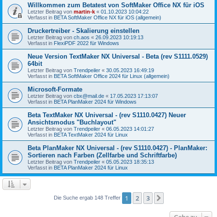
Willkommen zum Betatest von SoftMaker Office NX für iOS
Letzter Beitrag von
martin-k
«
01.10.2023 10:04:22
Verfasst in
BETA SoftMaker Office NX für iOS (allgemein)
Druckertreiber - Skalierung einstellen
Letzter Beitrag von
ch.aos
«
26.09.2023 10:19:13
Verfasst in
FlexiPDF 2022 für Windows
Neue Version TextMaker NX Universal - Beta (rev S1111.0529)
64bit
Letzter Beitrag von
Trendpeiler
«
30.05.2023 16:49:19
Verfasst in
BETA SoftMaker Office 2024 für Linux (allgemein)
Microsoft-Formate
Letzter Beitrag von
cbx@mail.de
«
17.05.2023 17:13:07
Verfasst in
BETA PlanMaker 2024 für Windows
Beta TextMaker NX Universal - (rev S1110.0427) Neuer
Ansichtsmodus "Buchlayout"
Letzter Beitrag von
Trendpeiler
«
06.05.2023 14:01:27
Verfasst in
BETA TextMaker 2024 für Linux
Beta PlanMaker NX Universal - (rev S1110.0427) - PlanMaker:
Sortieren nach Farben (Zellfarbe und Schriftfarbe)
Letzter Beitrag von
Trendpeiler
«
05.05.2023 18:35:13
Verfasst in
BETA PlanMaker 2024 für Linux
1
2
3
Nächste
Die Suche ergab 148 Treffer
Gehe zu