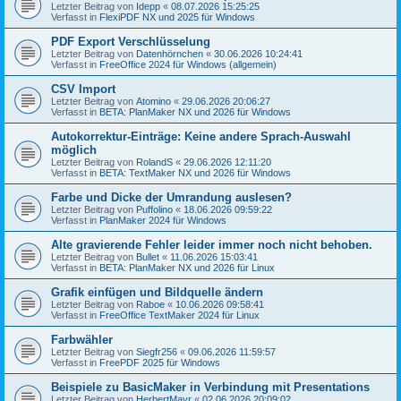
Letzter Beitrag von
Idepp
«
08.07.2026 15:25:25
Verfasst in
FlexiPDF NX und 2025 für Windows
PDF Export Verschlüsselung
Letzter Beitrag von
Datenhörnchen
«
30.06.2026 10:24:41
Verfasst in
FreeOffice 2024 für Windows (allgemein)
CSV Import
Letzter Beitrag von
Atomino
«
29.06.2026 20:06:27
Verfasst in
BETA: PlanMaker NX und 2026 für Windows
Autokorrektur-Einträge: Keine andere Sprach-Auswahl
möglich
Letzter Beitrag von
RolandS
«
29.06.2026 12:11:20
Verfasst in
BETA: TextMaker NX und 2026 für Windows
Farbe und Dicke der Umrandung auslesen?
Letzter Beitrag von
Puffolino
«
18.06.2026 09:59:22
Verfasst in
PlanMaker 2024 für Windows
Alte gravierende Fehler leider immer noch nicht behoben.
Letzter Beitrag von
Bullet
«
11.06.2026 15:03:41
Verfasst in
BETA: PlanMaker NX und 2026 für Linux
Grafik einfügen und Bildquelle ändern
Letzter Beitrag von
Raboe
«
10.06.2026 09:58:41
Verfasst in
FreeOffice TextMaker 2024 für Linux
Farbwähler
Letzter Beitrag von
Siegfr256
«
09.06.2026 11:59:57
Verfasst in
FreePDF 2025 für Windows
Beispiele zu BasicMaker in Verbindung mit Presentations
Letzter Beitrag von
HerbertMayr
«
02.06.2026 20:09:02