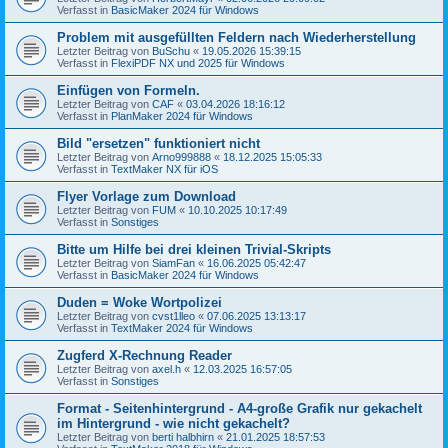
Verfasst in
BasicMaker 2024 für Windows
Problem mit ausgefüllten Feldern nach Wiederherstellung
Letzter Beitrag von
BuSchu
«
19.05.2026 15:39:15
Verfasst in
FlexiPDF NX und 2025 für Windows
Einfügen von Formeln.
Letzter Beitrag von
CAF
«
03.04.2026 18:16:12
Verfasst in
PlanMaker 2024 für Windows
Bild "ersetzen" funktioniert nicht
Letzter Beitrag von
Arno999888
«
18.12.2025 15:05:33
Verfasst in
TextMaker NX für iOS
Flyer Vorlage zum Download
Letzter Beitrag von
FUM
«
10.10.2025 10:17:49
Verfasst in
Sonstiges
Bitte um Hilfe bei drei kleinen Trivial-Skripts
Letzter Beitrag von
SiamFan
«
16.06.2025 05:42:47
Verfasst in
BasicMaker 2024 für Windows
Duden = Woke Wortpolizei
Letzter Beitrag von
cvst1lleo
«
07.06.2025 13:13:17
Verfasst in
TextMaker 2024 für Windows
Zugferd X-Rechnung Reader
Letzter Beitrag von
axel.h
«
12.03.2025 16:57:05
Verfasst in
Sonstiges
Format - Seitenhintergrund - A4-große Grafik nur gekachelt
im Hintergrund - wie nicht gekachelt?
Letzter Beitrag von
berti halbhirn
«
21.01.2025 18:57:53