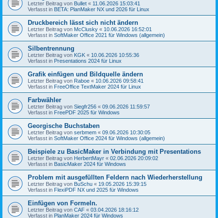
Letzter Beitrag von
Bullet
«
11.06.2026 15:03:41
Verfasst in
BETA: PlanMaker NX und 2026 für Linux
Druckbereich lässt sich nicht ändern
Letzter Beitrag von
McClusky
«
10.06.2026 16:52:01
Verfasst in
SoftMaker Office 2021 für Windows (allgemein)
Silbentrennung
Letzter Beitrag von
KGK
«
10.06.2026 10:55:36
Verfasst in
Presentations 2024 für Linux
Grafik einfügen und Bildquelle ändern
Letzter Beitrag von
Raboe
«
10.06.2026 09:58:41
Verfasst in
FreeOffice TextMaker 2024 für Linux
Farbwähler
Letzter Beitrag von
Siegfr256
«
09.06.2026 11:59:57
Verfasst in
FreePDF 2025 für Windows
Georgische Buchstaben
Letzter Beitrag von
serbmem
«
09.06.2026 10:30:05
Verfasst in
SoftMaker Office 2024 für Windows (allgemein)
Beispiele zu BasicMaker in Verbindung mit Presentations
Letzter Beitrag von
HerbertMayr
«
02.06.2026 20:09:02
Verfasst in
BasicMaker 2024 für Windows
Problem mit ausgefüllten Feldern nach Wiederherstellung
Letzter Beitrag von
BuSchu
«
19.05.2026 15:39:15
Verfasst in
FlexiPDF NX und 2025 für Windows
Einfügen von Formeln.
Letzter Beitrag von
CAF
«
03.04.2026 18:16:12
Verfasst in
PlanMaker 2024 für Windows