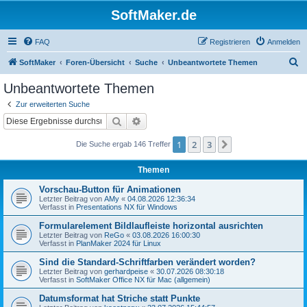
SoftMaker.de
FAQ
Registrieren
Anmelden
S
SoftMaker
Foren-Übersicht
Suche
Unbeantwortete Themen
u
Unbeantwortete Themen
c
Zur erweiterten Suche
h
Suche
Erweiterte Suche
e
1
2
3
Nächste
Die Suche ergab 146 Treffer
Themen
Vorschau-Button für Animationen
Letzter Beitrag von
AMy
«
04.08.2026 12:36:34
Verfasst in
Presentations NX für Windows
Formularelement Bildlaufleiste horizontal ausrichten
Letzter Beitrag von
ReGo
«
03.08.2026 16:00:30
Verfasst in
PlanMaker 2024 für Linux
Sind die Standard-Schriftfarben verändert worden?
Letzter Beitrag von
gerhardpeise
«
30.07.2026 08:30:18
Verfasst in
SoftMaker Office NX für Mac (allgemein)
Datumsformat hat Striche statt Punkte