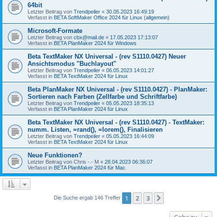
64bit
Letzter Beitrag von
Trendpeiler
«
30.05.2023 16:49:19
Verfasst in
BETA SoftMaker Office 2024 für Linux (allgemein)
Microsoft-Formate
Letzter Beitrag von
cbx@mail.de
«
17.05.2023 17:13:07
Verfasst in
BETA PlanMaker 2024 für Windows
Beta TextMaker NX Universal - (rev S1110.0427) Neuer
Ansichtsmodus "Buchlayout"
Letzter Beitrag von
Trendpeiler
«
06.05.2023 14:01:27
Verfasst in
BETA TextMaker 2024 für Linux
Beta PlanMaker NX Universal - (rev S1110.0427) - PlanMaker:
Sortieren nach Farben (Zellfarbe und Schriftfarbe)
Letzter Beitrag von
Trendpeiler
«
05.05.2023 18:35:13
Verfasst in
BETA PlanMaker 2024 für Linux
Beta TextMaker NX Universal - (rev S1110.0427) - TextMaker:
numm. Listen, =rand(), =lorem(), Finalisieren
Letzter Beitrag von
Trendpeiler
«
05.05.2023 16:44:09
Verfasst in
BETA TextMaker 2024 für Linux
Neue Funktionen?
Letzter Beitrag von
Chris -.- M
«
28.04.2023 06:36:07
Verfasst in
BETA PlanMaker 2024 für Mac
1
2
3
Nächste
Die Suche ergab 146 Treffer
Gehe zu