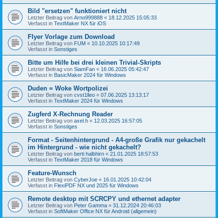
Bild "ersetzen" funktioniert nicht
Letzter Beitrag von
Arno999888
«
18.12.2025 15:05:33
Verfasst in
TextMaker NX für iOS
Flyer Vorlage zum Download
Letzter Beitrag von
FUM
«
10.10.2025 10:17:49
Verfasst in
Sonstiges
Bitte um Hilfe bei drei kleinen Trivial-Skripts
Letzter Beitrag von
SiamFan
«
16.06.2025 05:42:47
Verfasst in
BasicMaker 2024 für Windows
Duden = Woke Wortpolizei
Letzter Beitrag von
cvst1lleo
«
07.06.2025 13:13:17
Verfasst in
TextMaker 2024 für Windows
Zugferd X-Rechnung Reader
Letzter Beitrag von
axel.h
«
12.03.2025 16:57:05
Verfasst in
Sonstiges
Format - Seitenhintergrund - A4-große Grafik nur gekachelt
im Hintergrund - wie nicht gekachelt?
Letzter Beitrag von
berti halbhirn
«
21.01.2025 18:57:53
Verfasst in
TextMaker 2018 für Windows
Feature-Wunsch
Letzter Beitrag von
CyberJoe
«
16.01.2025 10:42:04
Verfasst in
FlexiPDF NX und 2025 für Windows
Remote desktop mit SCRCPY und ethernet adapter
Letzter Beitrag von
Peter Gamma
«
31.12.2024 20:46:03
Verfasst in
SoftMaker Office NX für Android (allgemein)