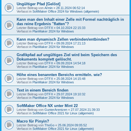
Ungültiger Pfad [Gelöst]
Letzter Beitrag von
Armin
«
28.11.2024 06:52:14
Verfasst in
SoftMaker Office 2024 für Windows (allgemein)
Kann man den Inhalt einer Zelle mit Formel nachträglich in
das reine Ergebnis "flatten"?
Letzter Beitrag von
DTFX
«
04.10.2024 22:15:33
Verfasst in
PlanMaker 2024 für Windows
Kann man dynamisch Zellen verbinden/entbinden?
Letzter Beitrag von
DTFX
«
09.09.2024 17:21:13
Verfasst in
PlanMaker 2024 für Windows
Grafikpfad auf ungültiges Ziel wird beim Speichern des
Dokuments komplett gelöscht.
Letzter Beitrag von
DTFX
«
09.09.2024 14:54:18
Verfasst in
PlanMaker 2024 für Windows
Höhe eines benannten Bereichs ermitteln. wie?
Letzter Beitrag von
DTFX
«
25.08.2024 14:15:48
Verfasst in
PlanMaker 2024 für Windows
Text in einem Bereich finden
Letzter Beitrag von
DTFX
«
29.07.2024 19:10:32
Verfasst in
PlanMaker 2024 für Windows
SoftMaker Office NX unter Mint 22
Letzter Beitrag von
GunterArentzen
«
27.07.2024 21:39:33
Verfasst in
SoftMaker Office 2021 für Linux (allgemein)
Macro für Pinyin?
Letzter Beitrag von
ThoGo
«
25.06.2024 09:05:52
Verfasst in
SoftMaker Office 2021 für Linux (allgemein)