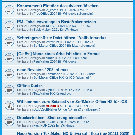
Kontextmenü Einträge deaktivieren/löschen
Letzter Beitrag von
jd_cort
«
19.06.2024 20:51:39
Verfasst in
FreeOffice 2024 für Windows (allgemein)
PM: Tabellenvorlage in BasicMaker setzen
Letzter Beitrag von
ADR78
«
02.06.2024 17:05:34
Verfasst in
BasicMaker 2021 für Windows
Schreibgeschützte Datei öffnen / Vollbildmodus
Letzter Beitrag von
Veratrum
«
21.02.2024 13:15:50
Verfasst in
SoftMaker Office 2024 für Mac (allgemein)
[Gelöst] Name eines Arbeitsblattes in Formel
Letzter Beitrag von
Armin
«
06.02.2024 08:29:01
Verfasst in
PlanMaker 2024 für Windows
neue Revision 1208 ist raus
Letzter Beitrag von
Tommaso7
«
03.02.2024 12:39:04
Verfasst in
SoftMaker Office NX für iOS (allgemein)
Offline-Duden
Letzter Beitrag von
CyberJoe
«
06.12.2023 12:05:07
Verfasst in
TextMaker NX für Android
Willkommen zum Betatest von SoftMaker Office NX für iOS
Letzter Beitrag von
martin-k
«
01.10.2023 10:04:22
Verfasst in
BETA SoftMaker Office NX für iOS (allgemein)
Druckertreiber - Skalierung einstellen
Letzter Beitrag von
ch.aos
«
26.09.2023 10:19:13
Verfasst in
FlexiPDF 2022 für Windows
Neue Version TextMaker NX Universal - Beta (rev S1111.0529)