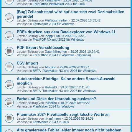
Letzter Beitrag von
kaestnerw
«
23.07.2026 15:44:57
Verfasst in
FreeOffice PlanMaker 2024 für Linux
[Bug] Zeilenabstand wird auf eine statt zwei Dezimalstellen
gerundet
Letzter Beitrag von
Fleißigschreiber
«
22.07.2026 15:33:42
Verfasst in
TextMaker 2024 für Windows
PDFs drucken aus dem Dateiexplorer von Windows 11
Letzter Beitrag von
Idepp
«
08.07.2026 15:25:25
Verfasst in
FlexiPDF NX und 2025 für Windows
PDF Export Verschlüsselung
Letzter Beitrag von
Datenhörnchen
«
30.06.2026 10:24:41
Verfasst in
FreeOffice 2024 für Windows (allgemein)
CSV Import
Letzter Beitrag von
Atomino
«
29.06.2026 20:06:27
Verfasst in
BETA: PlanMaker NX und 2026 für Windows
Autokorrektur-Einträge: Keine andere Sprach-Auswahl
möglich
Letzter Beitrag von
RolandS
«
29.06.2026 12:11:20
Verfasst in
BETA: TextMaker NX und 2026 für Windows
Farbe und Dicke der Umrandung auslesen?
Letzter Beitrag von
Puffolino
«
18.06.2026 09:59:22
Verfasst in
PlanMaker 2024 für Windows
Planmaker 2024 Pivottabelle zeigt falsche Werte an
Letzter Beitrag von
hkaufmann
«
12.06.2026 05:14:39
Verfasst in
TextMaker 2024 für Linux
Alte gravierende Fehler leider immer noch nicht behoben.