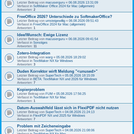
Letzter Beitrag von
macuserguru
«
06.08.2026 13:31:09
Verfasst in
SoftMaker Office 2024 für Mac (allgemein)
Antworten:
2
FreeOffice 2026? Unterschiede zu SoftmakerOffice?
Letzter Beitrag von
umsteigewillig
«
06.08.2026 09:51:43
Verfasst in
FreeOffice 2024 für Mac (allgemein)
Antworten:
1
Idee/Wunsch: Ewige Lizenz
Letzter Beitrag von
macuserguru
«
06.08.2026 09:41:54
Verfasst in
Sonstiges
Antworten:
11
Zotero-Integration
Letzter Beitrag von
warg
«
05.08.2026 18:29:02
Verfasst in
TextMaker NX für Windows
Antworten:
3
Duden Korrektor wirft Meldung "<unused>"
Letzter Beitrag von
SuperTech
«
05.08.2026 18:15:09
Verfasst in
BETA: TextMaker NX und 2026 für Windows
Antworten:
7
Kopierproblem
Letzter Beitrag von
FUM
«
05.08.2026 17:56:25
Verfasst in
TextMaker NX für Mac
Antworten:
1
Datum-Auswahlfeld lässt sich in FlexiPDF nicht nutzen
Letzter Beitrag von
SuperTech
«
04.08.2026 21:24:13
Verfasst in
FlexiPDF NX und 2025 für Windows
Antworten:
7
Problem mit Zeicheneingabe
Letzter Beitrag von
SuperTech
«
04.08.2026 21:08:06
Verfasst in
TextMaker NX für Mac