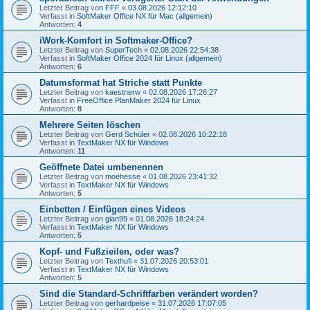
Letzter Beitrag von
FFF
«
03.08.2026 12:12:10
Verfasst in
SoftMaker Office NX für Mac (allgemein)
Antworten:
4
iWork-Komfort in Softmaker-Office?
Letzter Beitrag von
SuperTech
«
02.08.2026 22:54:38
Verfasst in
SoftMaker Office 2024 für Linux (allgemein)
Antworten:
6
Datumsformat hat Striche statt Punkte
Letzter Beitrag von
kaestnerw
«
02.08.2026 17:26:27
Verfasst in
FreeOffice PlanMaker 2024 für Linux
Antworten:
8
Mehrere Seiten löschen
Letzter Beitrag von
Gerd Schüler
«
02.08.2026 10:22:18
Verfasst in
TextMaker NX für Windows
Antworten:
11
Geöffnete Datei umbenennen
Letzter Beitrag von
moehesse
«
01.08.2026 23:41:32
Verfasst in
TextMaker NX für Windows
Antworten:
5
Einbetten / Einfügen eines Videos
Letzter Beitrag von
gian99
«
01.08.2026 18:24:24
Verfasst in
TextMaker NX für Windows
Antworten:
5
Kopf- und Fußzieilen, oder was?
Letzter Beitrag von
Texthufi
«
31.07.2026 20:53:01
Verfasst in
TextMaker NX für Windows
Antworten:
5
Sind die Standard-Schriftfarben verändert worden?
Letzter Beitrag von
gerhardpeise
«
31.07.2026 17:07:05