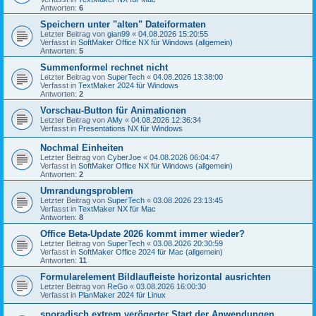
Antworten:
6
Speichern unter "alten" Dateiformaten
Letzter Beitrag von
gian99
«
04.08.2026 15:20:55
Verfasst in
SoftMaker Office NX für Windows (allgemein)
Antworten:
5
Summenformel rechnet nicht
Letzter Beitrag von
SuperTech
«
04.08.2026 13:38:00
Verfasst in
TextMaker 2024 für Windows
Antworten:
2
Vorschau-Button für Animationen
Letzter Beitrag von
AMy
«
04.08.2026 12:36:34
Verfasst in
Presentations NX für Windows
Nochmal Einheiten
Letzter Beitrag von
CyberJoe
«
04.08.2026 06:04:47
Verfasst in
SoftMaker Office NX für Windows (allgemein)
Antworten:
2
Umrandungsproblem
Letzter Beitrag von
SuperTech
«
03.08.2026 23:13:45
Verfasst in
TextMaker NX für Mac
Antworten:
8
Office Beta-Update 2026 kommt immer wieder?
Letzter Beitrag von
SuperTech
«
03.08.2026 20:30:59
Verfasst in
SoftMaker Office 2024 für Mac (allgemein)
Antworten:
11
Formularelement Bildlaufleiste horizontal ausrichten
Letzter Beitrag von
ReGo
«
03.08.2026 16:00:30
Verfasst in
PlanMaker 2024 für Linux
sporadisch extrem verögerter Start der Anwendungen