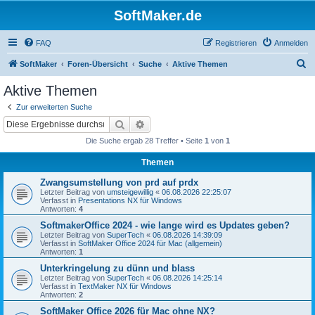
SoftMaker.de
FAQ
Registrieren
Anmelden
S
SoftMaker
Foren-Übersicht
Suche
Aktive Themen
u
Aktive Themen
c
Zur erweiterten Suche
h
Suche
Erweiterte Suche
e
Die Suche ergab 28 Treffer • Seite
1
von
1
Themen
Zwangsumstellung von prd auf prdx
Letzter Beitrag von
umsteigewillig
«
06.08.2026 22:25:07
Verfasst in
Presentations NX für Windows
Antworten:
4
SoftmakerOffice 2024 - wie lange wird es Updates geben?
Letzter Beitrag von
SuperTech
«
06.08.2026 14:39:09
Verfasst in
SoftMaker Office 2024 für Mac (allgemein)
Antworten:
1
Unterkringelung zu dünn und blass
Letzter Beitrag von
SuperTech
«
06.08.2026 14:25:14
Verfasst in
TextMaker NX für Windows
Antworten:
2
SoftMaker Office 2026 für Mac ohne NX?