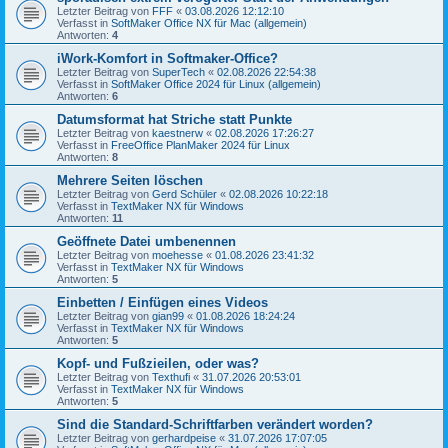
Letzter Beitrag von
FFF
«
03.08.2026 12:12:10
Verfasst in
SoftMaker Office NX für Mac (allgemein)
Antworten:
4
iWork-Komfort in Softmaker-Office?
Letzter Beitrag von
SuperTech
«
02.08.2026 22:54:38
Verfasst in
SoftMaker Office 2024 für Linux (allgemein)
Antworten:
6
Datumsformat hat Striche statt Punkte
Letzter Beitrag von
kaestnerw
«
02.08.2026 17:26:27
Verfasst in
FreeOffice PlanMaker 2024 für Linux
Antworten:
8
Mehrere Seiten löschen
Letzter Beitrag von
Gerd Schüler
«
02.08.2026 10:22:18
Verfasst in
TextMaker NX für Windows
Antworten:
11
Geöffnete Datei umbenennen
Letzter Beitrag von
moehesse
«
01.08.2026 23:41:32
Verfasst in
TextMaker NX für Windows
Antworten:
5
Einbetten / Einfügen eines Videos
Letzter Beitrag von
gian99
«
01.08.2026 18:24:24
Verfasst in
TextMaker NX für Windows
Antworten:
5
Kopf- und Fußzieilen, oder was?
Letzter Beitrag von
Texthufi
«
31.07.2026 20:53:01
Verfasst in
TextMaker NX für Windows
Antworten:
5
Sind die Standard-Schriftfarben verändert worden?
Letzter Beitrag von
gerhardpeise
«
31.07.2026 17:07:05