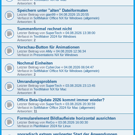
Antworten:
6
Speichern unter "alten" Dateiformaten
Letzter Beitrag von
gian99
«
04.08.2026 15:20:55
Verfasst in
SoftMaker Office NX für Windows (allgemein)
Antworten:
5
Summenformel rechnet nicht
Letzter Beitrag von
SuperTech
«
04.08.2026 13:38:00
Verfasst in
TextMaker 2024 für Windows
Antworten:
2
Vorschau-Button für Animationen
Letzter Beitrag von
AMy
«
04.08.2026 12:36:34
Verfasst in
Presentations NX für Windows
Nochmal Einheiten
Letzter Beitrag von
CyberJoe
«
04.08.2026 06:04:47
Verfasst in
SoftMaker Office NX für Windows (allgemein)
Antworten:
2
Umrandungsproblem
Letzter Beitrag von
SuperTech
«
03.08.2026 23:13:45
Verfasst in
TextMaker NX für Mac
Antworten:
8
Office Beta-Update 2026 kommt immer wieder?
Letzter Beitrag von
SuperTech
«
03.08.2026 20:30:59
Verfasst in
SoftMaker Office 2024 für Mac (allgemein)
Antworten:
11
Formularelement Bildlaufleiste horizontal ausrichten
Letzter Beitrag von
ReGo
«
03.08.2026 16:00:30
Verfasst in
PlanMaker 2024 für Linux
sporadisch extrem verögerter Start der Anwendungen