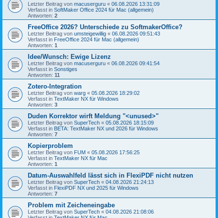
Letzter Beitrag von
macuserguru
«
06.08.2026 13:31:09
Verfasst in
SoftMaker Office 2024 für Mac (allgemein)
Antworten:
2
FreeOffice 2026? Unterschiede zu SoftmakerOffice?
Letzter Beitrag von
umsteigewillig
«
06.08.2026 09:51:43
Verfasst in
FreeOffice 2024 für Mac (allgemein)
Antworten:
1
Idee/Wunsch: Ewige Lizenz
Letzter Beitrag von
macuserguru
«
06.08.2026 09:41:54
Verfasst in
Sonstiges
Antworten:
11
Zotero-Integration
Letzter Beitrag von
warg
«
05.08.2026 18:29:02
Verfasst in
TextMaker NX für Windows
Antworten:
3
Duden Korrektor wirft Meldung "<unused>"
Letzter Beitrag von
SuperTech
«
05.08.2026 18:15:09
Verfasst in
BETA: TextMaker NX und 2026 für Windows
Antworten:
7
Kopierproblem
Letzter Beitrag von
FUM
«
05.08.2026 17:56:25
Verfasst in
TextMaker NX für Mac
Antworten:
1
Datum-Auswahlfeld lässt sich in FlexiPDF nicht nutzen
Letzter Beitrag von
SuperTech
«
04.08.2026 21:24:13
Verfasst in
FlexiPDF NX und 2025 für Windows
Antworten:
7
Problem mit Zeicheneingabe
Letzter Beitrag von
SuperTech
«
04.08.2026 21:08:06
Verfasst in
TextMaker NX für Mac