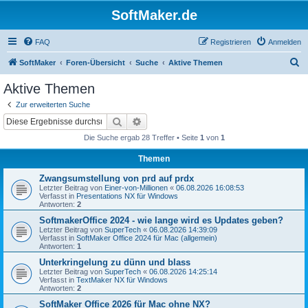
SoftMaker.de
FAQ
Registrieren
Anmelden
S
SoftMaker
Foren-Übersicht
Suche
Aktive Themen
u
Aktive Themen
c
Zur erweiterten Suche
h
Suche
Erweiterte Suche
e
Die Suche ergab 28 Treffer • Seite
1
von
1
Themen
Zwangsumstellung von prd auf prdx
Letzter Beitrag von
Einer-von-Millionen
«
06.08.2026 16:08:53
Verfasst in
Presentations NX für Windows
Antworten:
2
SoftmakerOffice 2024 - wie lange wird es Updates geben?
Letzter Beitrag von
SuperTech
«
06.08.2026 14:39:09
Verfasst in
SoftMaker Office 2024 für Mac (allgemein)
Antworten:
1
Unterkringelung zu dünn und blass
Letzter Beitrag von
SuperTech
«
06.08.2026 14:25:14
Verfasst in
TextMaker NX für Windows
Antworten:
2
SoftMaker Office 2026 für Mac ohne NX?