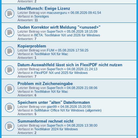
Antworten:
2
Idee/Wunsch: Ewige Lizenz
Letzter Beitrag von
macuserguru
«
06.08.2026 09:41:54
Verfasst in
Sonstiges
Antworten:
11
Duden Korrektor wirft Meldung "<unused>"
Letzter Beitrag von
SuperTech
«
05.08.2026 18:15:09
Verfasst in
BETA: TextMaker NX und 2026 für Windows
Antworten:
7
Kopierproblem
Letzter Beitrag von
FUM
«
05.08.2026 17:56:25
Verfasst in
TextMaker NX für Mac
Antworten:
1
Datum-Auswahlfeld lässt sich in FlexiPDF nicht nutzen
Letzter Beitrag von
SuperTech
«
04.08.2026 21:24:13
Verfasst in
FlexiPDF NX und 2025 für Windows
Antworten:
7
Problem mit Zeicheneingabe
Letzter Beitrag von
SuperTech
«
04.08.2026 21:08:06
Verfasst in
TextMaker NX für Mac
Antworten:
6
Speichern unter "alten" Dateiformaten
Letzter Beitrag von
gian99
«
04.08.2026 15:20:55
Verfasst in
SoftMaker Office NX für Windows (allgemein)
Antworten:
5
Summenformel rechnet nicht
Letzter Beitrag von
SuperTech
«
04.08.2026 13:38:00
Verfasst in
TextMaker 2024 für Windows
Antworten:
2