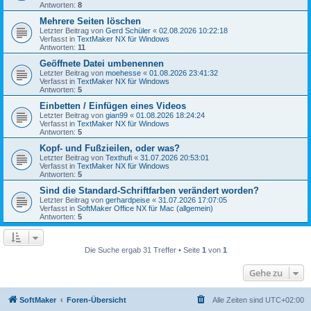
Antworten:
8
Mehrere Seiten löschen
Letzter Beitrag von
Gerd Schüler
«
02.08.2026 10:22:18
Verfasst in
TextMaker NX für Windows
Antworten:
11
Geöffnete Datei umbenennen
Letzter Beitrag von
moehesse
«
01.08.2026 23:41:32
Verfasst in
TextMaker NX für Windows
Antworten:
5
Einbetten / Einfügen eines Videos
Letzter Beitrag von
gian99
«
01.08.2026 18:24:24
Verfasst in
TextMaker NX für Windows
Antworten:
5
Kopf- und Fußzieilen, oder was?
Letzter Beitrag von
Texthufi
«
31.07.2026 20:53:01
Verfasst in
TextMaker NX für Windows
Antworten:
5
Sind die Standard-Schriftfarben verändert worden?
Letzter Beitrag von
gerhardpeise
«
31.07.2026 17:07:05
Verfasst in
SoftMaker Office NX für Mac (allgemein)
Antworten:
5
Die Suche ergab 31 Treffer • Seite
1
von
1
Gehe zu
SoftMaker
Foren-Übersicht
Alle Zeiten sind
UTC+02:00