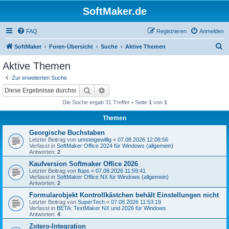
SoftMaker.de
FAQ
Registrieren
Anmelden
S
SoftMaker
Foren-Übersicht
Suche
Aktive Themen
u
Aktive Themen
c
Zur erweiterten Suche
h
Suche
Erweiterte Suche
e
Die Suche ergab 31 Treffer • Seite
1
von
1
Themen
Georgische Buchstaben
Letzter Beitrag von
umsteigewillig
«
07.08.2026 12:08:56
Verfasst in
SoftMaker Office 2024 für Windows (allgemein)
Antworten:
2
Kaufversion Softmaker Office 2026
Letzter Beitrag von
flups
«
07.08.2026 11:59:41
Verfasst in
SoftMaker Office NX für Windows (allgemein)
Antworten:
2
Formularobjekt Kontrollkästchen behält Einstellungen nicht
Letzter Beitrag von
SuperTech
«
07.08.2026 11:53:19
Verfasst in
BETA: TextMaker NX und 2026 für Windows
Antworten:
4
Zotero-Integration