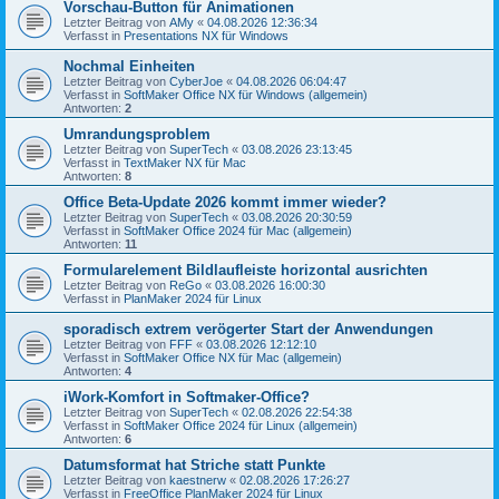
Vorschau-Button für Animationen
Letzter Beitrag von
AMy
«
04.08.2026 12:36:34
Verfasst in
Presentations NX für Windows
Nochmal Einheiten
Letzter Beitrag von
CyberJoe
«
04.08.2026 06:04:47
Verfasst in
SoftMaker Office NX für Windows (allgemein)
Antworten:
2
Umrandungsproblem
Letzter Beitrag von
SuperTech
«
03.08.2026 23:13:45
Verfasst in
TextMaker NX für Mac
Antworten:
8
Office Beta-Update 2026 kommt immer wieder?
Letzter Beitrag von
SuperTech
«
03.08.2026 20:30:59
Verfasst in
SoftMaker Office 2024 für Mac (allgemein)
Antworten:
11
Formularelement Bildlaufleiste horizontal ausrichten
Letzter Beitrag von
ReGo
«
03.08.2026 16:00:30
Verfasst in
PlanMaker 2024 für Linux
sporadisch extrem verögerter Start der Anwendungen
Letzter Beitrag von
FFF
«
03.08.2026 12:12:10
Verfasst in
SoftMaker Office NX für Mac (allgemein)
Antworten:
4
iWork-Komfort in Softmaker-Office?
Letzter Beitrag von
SuperTech
«
02.08.2026 22:54:38
Verfasst in
SoftMaker Office 2024 für Linux (allgemein)
Antworten:
6
Datumsformat hat Striche statt Punkte
Letzter Beitrag von
kaestnerw
«
02.08.2026 17:26:27
Verfasst in
FreeOffice PlanMaker 2024 für Linux