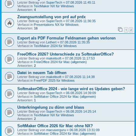
Letzter Beitrag von
SuperTech
«
07.08.2026 11:45:11
Verfasst in
TextMaker NX für Windows
Antworten:
4
Zwangsumstellung von prd auf prdx
Letzter Beitrag von
SuperTech
«
07.08.2026 11:36:35
Verfasst in
Presentations NX für Windows
Antworten:
16
1
2
Export als PDF Formular Feldnamen gehen verloren
Letzter Beitrag von
Lethert
«
07.08.2026 11:35:35
Verfasst in
TextMaker 2024 für Windows
FreeOffice 2026? Unterschiede zu SoftmakerOffice?
Letzter Beitrag von
makeitsoft
«
07.08.2026 11:17:53
Verfasst in
FreeOffice 2024 für Mac (allgemein)
Antworten:
2
Datei in neuem Tab öffnen
Letzter Beitrag von
makeitsoft
«
07.08.2026 11:14:38
Verfasst in
FreePDF 2025 für Windows
SoftmakerOffice 2024 - wie lange wird es Updates geben?
Letzter Beitrag von
SuperTech
«
06.08.2026 14:39:09
Verfasst in
SoftMaker Office 2024 für Mac (allgemein)
Antworten:
1
Unterkringelung zu dünn und blass
Letzter Beitrag von
SuperTech
«
06.08.2026 14:25:14
Verfasst in
TextMaker NX für Windows
Antworten:
2
SoftMaker Office 2026 für Mac ohne NX?
Letzter Beitrag von
macuserguru
«
06.08.2026 13:31:09
Verfasst in
SoftMaker Office 2024 für Mac (allgemein)